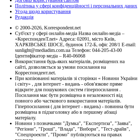
Договір користування сайтом
Політика у сфері конфіденційності і персональних даних
Угода щодо користування
Редакція
© 2000-2026, Korrespondent.net
Суб'єкт у сфері онлайн-медіа Назва онлайн-медіа –
«КореспонденТ.net» Адреса: 02091, місто Київ,
ХАРКІВСЬКЕ ШОСЕ, будинок 172-Б, офіс 208/1 E-mail:
sunlight@mediadim.com.ua
Телефон: 044-205-43-00
Ідентифікатор медіа – R40-06068
Використання будь-яких матеріалів, розміщених на
сайті, дозволяється за умови посилання на
Корреспондент.net.
При копіюванні матеріалів зі сторінки « Новини України
і світу» , для інтернет - видань - обов'язкове пряме
відкрите для пошукових систем гіперпосилання .
Посилання має бути розміщена в незалежності від
повного або часткового використання матеріалів.
Гіперпосилання ( для інтернет - видань) - повинна бути
розміщена в підзаголовку або в першому абзаці
матеріалу.
Новини з позначками "Думка", "Експертиза", "Заява",
"Регіони", "Гроші", "Влада", "Вибори", "Тест-драйв",
"Спецпроекти", "Промо" публікуються на правах