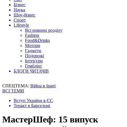
Бізнес
Наука
Шоу-бізнес
Спорт
Lifestyle
Всі новини розділу
Fashion
Food&Drinks
Мотори
Гаджети
Подорожі
Інтер'єри
Гемблінг
БЛОГИ ЧИТАЧІВ
СПЕЦТЕМА:
Війна в Ірані
ВСІ ТЕМИ
Вступ України в ЄС
Теракт в Барселоні
МастерШеф: 15 випуск