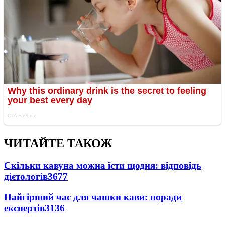
ЧИТАЙТЕ ТАКОЖ
Скільки кавуна можна їсти щодня: відповідь
дієтологів
3677
Найгірший час для чашки кави: поради
експертів
3136