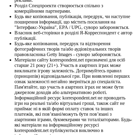
реклами.
Розділ Спецпроекти створюється спільно з
комерційними партнерами.
Будь яке копіювання, публікація, передрук, чи наступне
поширення інформації, що містить посилання на
"Інтерфакс-Україна", EPA / UPG, суворо забороняється.
Власник веб-сторінки в розділі Я-Корреспондент є автор
публікації.
Будь-яке копіювання, передрук та відтворення
фотографічних творів та/або аудіовізуальних творів
правовласника Getty Images - суворо забороняється.
Матеріали сайту korrespondent.net призначені для осіб
старше 21 року (21+). Участь в азартних іграх може
викликати ігрову залежність. Дотримуйтесь правил
(принципів) відповідальної гри. При виявленні перших
ознак залежності негайно зверніться до спеціаліста.
Пам'ятайте, що участь в азартних іграх не може бути
джерелом доходів або альтернативою роботі.
Інформаційний ресурс korrespondent.net не проводить
ігри на реальні та/або віртуальні гроші, також сайт не
приймає ні в якій формі оплату ставок та інших
платежів, які пов’язані/можуть бути пов’язані з
азартними іграми, букмекерами чи тоталізаторами. Будь-
які матеріали на інформаційному ресурсі
korrespondent.net публікуються виключно в