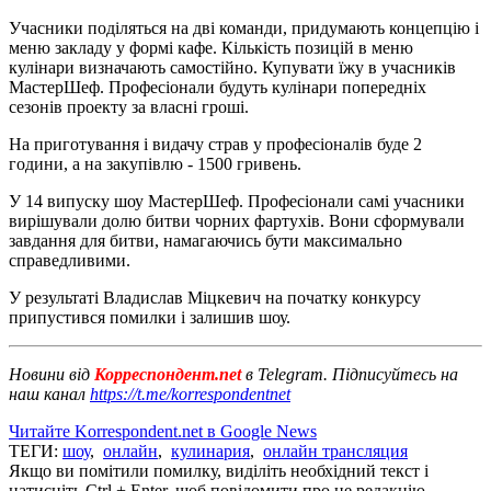
Учасники поділяться на дві команди, придумають концепцію і
меню закладу у формі кафе. Кількість позицій в меню
кулінари визначають самостійно. Купувати їжу в учасників
МастерШеф. Професіонали будуть кулінари попередніх
сезонів проекту за власні гроші.
На приготування і видачу страв у професіоналів буде 2
години, а на закупівлю - 1500 гривень.
У 14 випуску шоу МастерШеф. Професіонали самі учасники
вирішували долю битви чорних фартухів. Вони сформували
завдання для битви, намагаючись бути максимально
справедливими.
У результаті Владислав Міцкевич на початку конкурсу
припустився помилки і залишив шоу.
Новини від
Корреспондент.net
в Telegram. Підписуйтесь на
наш канал
https://t.me/korrespondentnet
Читайте Korrespondent.net в Google News
ТЕГИ:
шоу
,
онлайн
,
кулинария
,
онлайн трансляция
Якщо ви помітили помилку, виділіть необхідний текст і
натисніть Ctrl + Enter, щоб повідомити про це редакцію.