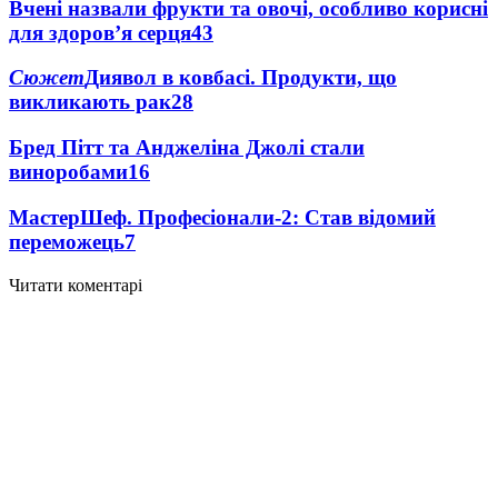
Вчені назвали фрукти та овочі, особливо корисні
для здоров’я серця
43
Сюжет
Диявол в ковбасі. Продукти, що
викликають рак
28
Бред Пітт та Анджеліна Джолі стали
виноробами
16
МастерШеф. Професіонали-2: Став відомий
переможець
7
Читати коментарі