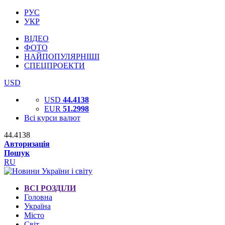
РУС
УКР
ВІДЕО
ФОТО
НАЙПОПУЛЯРНІШІ
СПЕЦПРОЕКТИ
USD
USD
44.4138
EUR
51.2998
Всі курси валют
44.4138
Авторизація
Пошук
RU
ВСІ РОЗДІЛИ
Головна
Україна
Місто
Світ