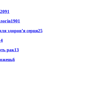
2091
логів
1901
для здоров’я серця
25
14
ють рак
13
можець
6