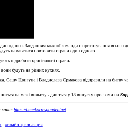
один одного. Завданням кожної команди є приготування всього д
будуть намагатися повторити страви один одного.
ують підробити оригінальні страви.
вони будуть на різних кухнях.
, Сашу Цвигуна і Владислава Єрмакова відправили на битву чорн
иться на межі вильоту - дивіться у 18 випуску програми на
Кор
ш канал
https://t.me/korrespondentnet
к
,
онлайн трансляция