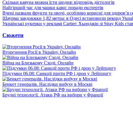
Скільки кавуна можна їсти щодня: відповідь дієтологів
Найгірший час для чашки кави: поради експертів
Вчені назвали фрукти та овочі, особливо корисні для здоров’я с
Шаурма завдовжки 1,82 метра: в Одесі встановили рекорд Укра
Українські цукерки у рекламі Cartier: Хьонджін зі Stray Kids ст
Сюжети
Вторгнення Росії в Україну. Онлайн
Війна на Близькому Сході. Онлайн
Підсумки 06.08: Санкції проти РФ і дрон у Лейпцигу
Бенкет генералів. Наслідки вибуху в Москві
Брудні технології. Атаки РФ на вибори у Франції