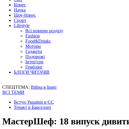
Бізнес
Наука
Шоу-бізнес
Спорт
Lifestyle
Всі новини розділу
Fashion
Food&Drinks
Мотори
Гаджети
Подорожі
Інтер'єри
Гемблінг
БЛОГИ ЧИТАЧІВ
СПЕЦТЕМА:
Війна в Ірані
ВСІ ТЕМИ
Вступ України в ЄС
Теракт в Барселоні
МастерШеф: 18 випуск дивит