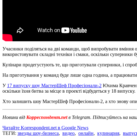
Учасники поділяться на дві команди, щоб випробувати вміння 
використовувати складні техніки і смаки, оскільки суперники 
Кулінари продегустують те, що приготували суперники, і спроб
На приготування у команд буде лише одна година, а працювати 
У
17 випуску шоу МастерШеф Професіонали-2
Юхима Кравченка
оскільки їхня битва за місце в проекті відбудеться у 18 випуску.
Хто залишить шоу МастерШеф Професіонали-2, а хто знову опин
Новини від
Корреспондент.net
в Telegram. Підписуйтесь на на
Читайте Korrespondent.net в Google News
ТЕГИ:
звезды шоу-бизнеса
,
видео
,
онлайн
,
кулинария
,
выпус