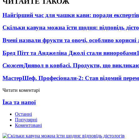
ЧИТАЙТЕ ТАКОЖ
Найгірший час для чашки кави: поради експертів
Скільки кавуна можна їсти щодня: відповідь дієто
Вчені назвали фрукти та овочі, особливо корисні 
Бред Пітт та Анджеліна Джолі стали виноробами
Сюжет
Диявол в ковбасі. Продукти, що виклика
МастерШеф. Професіонали-2: Став відомий пере
Читати коментарі
Їжа та напої
Останні
Популярні
Коментовані