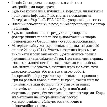
Розділ Спецпроекти створюється спільно з
комерційними партнерами.
Будь яке копіювання, публікація, передрук, чи наступне
поширення інформації, що містить посилання на
"Інтерфакс-Україна", EPA / UPG, суворо забороняється.
Власник веб-сторінки в розділі Я-Корреспондент є автор
публікації.
Будь-яке копіювання, передрук та відтворення
фотографічних творів та/або аудіовізуальних творів
правовласника Getty Images - суворо забороняється.
Матеріали сайту korrespondent.net призначені для осіб
старше 21 року (21+). Участь в азартних іграх може
викликати ігрову залежність. Дотримуйтесь правил
(принципів) відповідальної гри. При виявленні перших
ознак залежності негайно зверніться до спеціаліста.
Пам'ятайте, що участь в азартних іграх не може бути
джерелом доходів або альтернативою роботі.
Інформаційний ресурс korrespondent.net не проводить
ігри на реальні та/або віртуальні гроші, також сайт не
приймає ні в якій формі оплату ставок та інших
платежів, які пов’язані/можуть бути пов’язані з
азартними іграми, букмекерами чи тоталізаторами. Будь-
які матеріали на інформаційному ресурсі
korrespondent.net публікуються виключно в
інформаційних цілях.