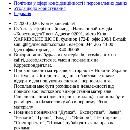
Політика у сфері конфіденційності і персональних даних
Угода щодо користування
Редакція
© 2000-2026, Korrespondent.net
Суб'єкт у сфері онлайн-медіа Назва онлайн-медіа –
«КореспонденТ.net» Адреса: 02091, місто Київ,
ХАРКІВСЬКЕ ШОСЕ, будинок 172-Б, офіс 208/1 E-mail:
sunlight@mediadim.com.ua
Телефон: 044-205-43-00
Ідентифікатор медіа – R40-06068
Використання будь-яких матеріалів, розміщених на
сайті, дозволяється за умови посилання на
Корреспондент.net.
При копіюванні матеріалів зі сторінки « Новини України
і світу» , для інтернет - видань - обов'язкове пряме
відкрите для пошукових систем гіперпосилання .
Посилання має бути розміщена в незалежності від
повного або часткового використання матеріалів.
Гіперпосилання ( для інтернет - видань) - повинна бути
розміщена в підзаголовку або в першому абзаці
матеріалу.
Новини з позначками "Думка", "Експертиза", "Заява",
"Регіони", "Гроші", "Влада", "Вибори", "Тест-драйв",
"Спецпроекти", "Промо" публікуються на правах
реклами.