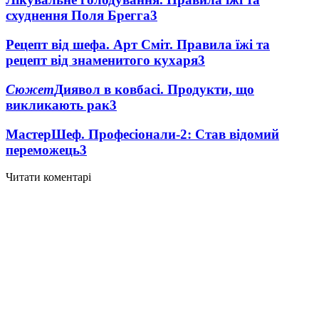
схуднення Поля Брегга
3
Рецепт від шефа. Арт Сміт. Правила їжі та
рецепт від знаменитого кухаря
3
Сюжет
Диявол в ковбасі. Продукти, що
викликають рак
3
МастерШеф. Професіонали-2: Став відомий
переможець
3
Читати коментарі