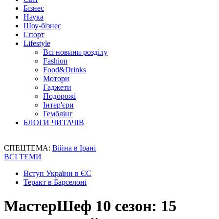
Бізнес
Наука
Шоу-бізнес
Спорт
Lifestyle
Всі новини розділу
Fashion
Food&Drinks
Мотори
Гаджети
Подорожі
Інтер'єри
Гемблінг
БЛОГИ ЧИТАЧІВ
СПЕЦТЕМА:
Війна в Ірані
ВСІ ТЕМИ
Вступ України в ЄС
Теракт в Барселоні
МастерШеф 10 сезон: 15