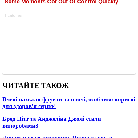
ЧИТАЙТЕ ТАКОЖ
Вчені назвали фрукти та овочі, особливо корисні
для здоров’я серця
4
Бред Пітт та Анджеліна Джолі стали
виноробами
3
Лікувальне голодування. Правила їжі та