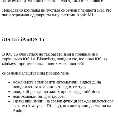
дуже вузькі рамки дисплея як в iPad 9, так і в iPad mini 6.
Нещодавно компанія випустила оновлені планшети iPad Pro,
який отримали однокристальну системи Apple M1.
iOS 15 і iPadOS 15
В iOS 15 очікується не так багато змін в порівнянні з
торішньою iOS 14. Bloomberg повідомляє, що нова iOS, як
мінімум, принесе кілька нових можливостей:
оновлені налаштування повідомлень
можливість встановити автоматичні відповіді на
повідомлення в залежності від їх статусу
швидкий доступ до даних про конфіденційність
нові команди Siri для здоров'я
і деякі інші зміни, на зразок функції завжди включеного
екрану (Always on Display), яка вже давно доступна на
Android