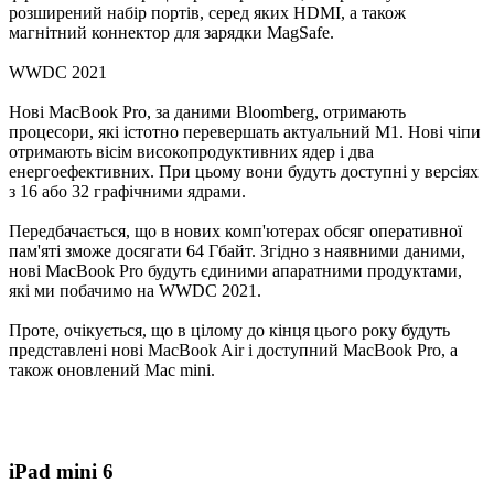
розширений набір портів, серед яких HDMI, а також
магнітний коннектор для зарядки MagSafe.
WWDC 2021
Нові MacBook Pro, за даними Bloomberg, отримають
процесори, які істотно перевершать актуальний M1. Нові чіпи
отримають вісім високопродуктивних ядер і два
енергоефективних. При цьому вони будуть доступні у версіях
з 16 або 32 графічними ядрами.
Передбачається, що в нових комп'ютерах обсяг оперативної
пам'яті зможе досягати 64 Гбайт. Згідно з наявними даними,
нові MacBook Pro будуть єдиними апаратними продуктами,
які ми побачимо на WWDC 2021.
Проте, очікується, що в цілому до кінця цього року будуть
представлені нові MacBook Air і доступний MacBook Pro, а
також оновлений Mac mini.
iPad mini 6