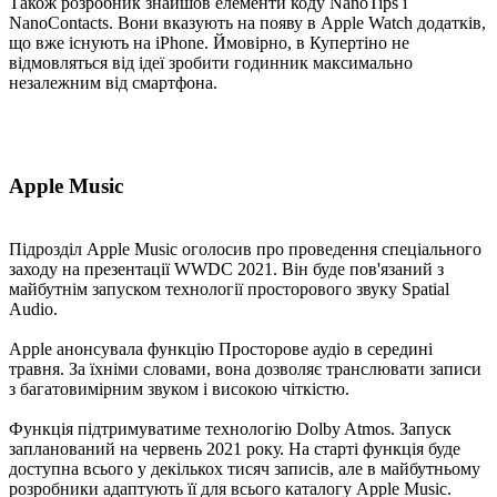
Також розробник знайшов елементи коду NanoTips і
NanoContacts. Вони вказують на появу в Apple Watch додатків,
що вже існують на iPhone. Ймовірно, в Купертіно не
відмовляться від ідеї зробити годинник максимально
незалежним від смартфона.
Apple Music
Підрозділ Apple Music оголосив про проведення спеціального
заходу на презентації WWDC 2021. Він буде пов'язаний з
майбутнім запуском технології просторового звуку Spatial
Audio.
Apple анонсувала функцію Просторове аудіо в середині
травня. За їхніми словами, вона дозволяє транслювати записи
з багатовимірним звуком і високою чіткістю.
Функція підтримуватиме технологію Dolby Atmos. Запуск
запланований на червень 2021 року. На старті функція буде
доступна всього у декількох тисяч записів, але в майбутньому
розробники адаптують її для всього каталогу Apple Music.