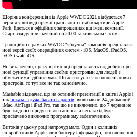
Щорічна конференція від Apple WWDC 2021 відбудеться 7
червня у вигляді прямої трансляції з штаб-квартири Apple
Park, йдеться в офіційних запрошеннях від імені компанії.
Старт заходу призначений на 20:00 за київським часом.
Традиційно в рамках WWDC "яблучна" компанія представляє
нові версії своїх операційних систем - iOS, MacOS, iPadOS,
tvOS і watchOS.
Не виключено, що купертинівці представлять подробиці про
нові функції управління своїми пристроями для людей з
обмеженими здібностями. Що ж стосується оголошень нових
пристроїв, то тут все не так однозначно.
Mashable відзначає, що на останній презентації в квітні Apple і
так
показала дуже багато гаджетів
, включаючи 24-дюймовий
iMac, AirTags і iPad Pro, так що не виключено, що 7 червня не
буде жодного продуктового анонса, а весь захід буде
присвячено виключно програмному забезпеченню.
Витоків у цьому році напрочуд мало. Один з колишніх
співробітників Apple злив блогеру інформацію, розголошення