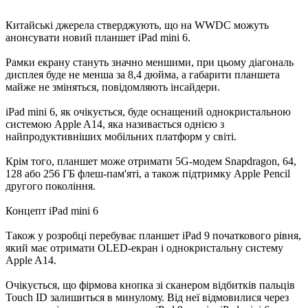
Китайські джерела стверджують, що на WWDC можуть
анонсувати новий планшет iPad mini 6.
Рамки екрану стануть значно меншими, при цьому діагональ
дисплея буде не менша за 8,4 дюйма, а габарити планшета
майже не зміняться, повідомляють інсайдери.
iPad mini 6, як очікується, буде оснащений однокристальною
системою Apple A14, яка називається однією з
найпродуктивніших мобільних платформ у світі.
Крім того, планшет може отримати 5G-модем Snapdragon, 64,
128 або 256 ГБ флеш-пам'яті, а також підтримку Apple Pencil
другого покоління.
Концепт iPad mini 6
Також у розробці перебуває планшет iPad 9 початкового рівня,
який має отримати OLED-екран і однокристальну систему
Apple A14.
Очікується, що фірмова кнопка зі сканером відбитків пальців
Touch ID залишиться в минулому. Від неї відмовилися через