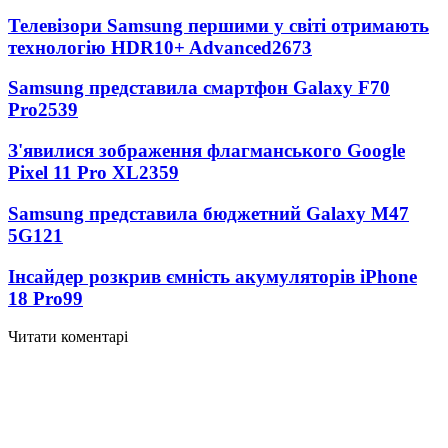
Телевізори Samsung першими у світі отримають
технологію HDR10+ Advanced
2673
Samsung представила смартфон Galaxy F70
Pro
2539
З'явилися зображення флагманського Google
Pixel 11 Pro XL
2359
Samsung представила бюджетний Galaxy M47
5G
121
Інсайдер розкрив ємність акумуляторів iPhone
18 Pro
99
Читати коментарі