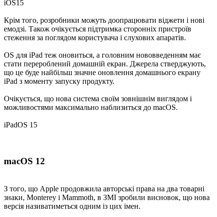
iOS15
Крім того, розробники можуть доопрацювати віджети і нові
емодзі. Також очікується підтримка сторонніх пристроїв
стеження за поглядом користувача і слухових апаратів.
OS для iPad теж оновиться, а головним нововведенням має
стати перероблений домашній екран. Джерела стверджують,
що це буде найбільш значне оновлення домашнього екрану
iPad з моменту запуску продукту.
Очікується, що нова система своїм зовнішнім виглядом і
можливостями максимально наблизиться до macOS.
iPadOS 15
macOS 12
З того, що Apple продовжила авторські права на два товарні
знаки, Monterey і Mammoth, в ЗМІ зробили висновок, що нова
версія називатиметься одним із цих імен.