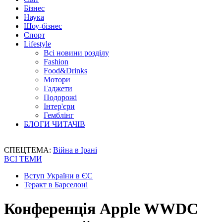
Бізнес
Наука
Шоу-бізнес
Спорт
Lifestyle
Всі новини розділу
Fashion
Food&Drinks
Мотори
Гаджети
Подорожі
Інтер'єри
Гемблінг
БЛОГИ ЧИТАЧІВ
СПЕЦТЕМА:
Війна в Ірані
ВСІ ТЕМИ
Вступ України в ЄС
Теракт в Барселоні
Конференція Apple WWDC