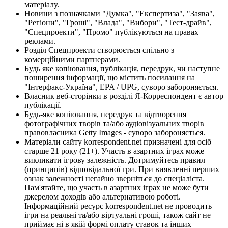
матеріалу.
Новини з позначками "Думка", "Експертиза", "Заява",
"Регіони", "Гроші", "Влада", "Вибори", "Тест-драйв",
"Спецпроекти", "Промо" публікуються на правах
реклами.
Розділ Спецпроекти створюється спільно з
комерційними партнерами.
Будь яке копіювання, публікація, передрук, чи наступне
поширення інформації, що містить посилання на
"Інтерфакс-Україна", EPA / UPG, суворо забороняється.
Власник веб-сторінки в розділі Я-Корреспондент є автор
публікації.
Будь-яке копіювання, передрук та відтворення
фотографічних творів та/або аудіовізуальних творів
правовласника Getty Images - суворо забороняється.
Матеріали сайту korrespondent.net призначені для осіб
старше 21 року (21+). Участь в азартних іграх може
викликати ігрову залежність. Дотримуйтесь правил
(принципів) відповідальної гри. При виявленні перших
ознак залежності негайно зверніться до спеціаліста.
Пам'ятайте, що участь в азартних іграх не може бути
джерелом доходів або альтернативою роботі.
Інформаційний ресурс korrespondent.net не проводить
ігри на реальні та/або віртуальні гроші, також сайт не
приймає ні в якій формі оплату ставок та інших