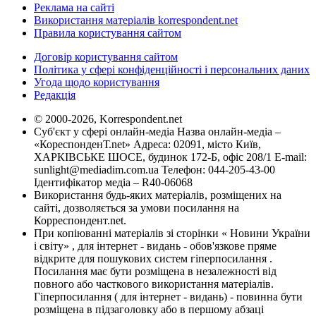
Реклама на сайті
Використання матеріалів korrespondent.net
Правила користування сайтом
Договір користування сайтом
Політика у сфері конфіденційності і персональних даних
Угода щодо користування
Редакція
© 2000-2026, Korrespondent.net
Суб'єкт у сфері онлайн-медіа Назва онлайн-медіа –
«КореспонденТ.net» Адреса: 02091, місто Київ,
ХАРКІВСЬКЕ ШОСЕ, будинок 172-Б, офіс 208/1 E-mail:
sunlight@mediadim.com.ua
Телефон: 044-205-43-00
Ідентифікатор медіа – R40-06068
Використання будь-яких матеріалів, розміщених на
сайті, дозволяється за умови посилання на
Корреспондент.net.
При копіюванні матеріалів зі сторінки « Новини України
і світу» , для інтернет - видань - обов'язкове пряме
відкрите для пошукових систем гіперпосилання .
Посилання має бути розміщена в незалежності від
повного або часткового використання матеріалів.
Гіперпосилання ( для інтернет - видань) - повинна бути
розміщена в підзаголовку або в першому абзаці