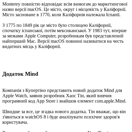
Monterey повністю відповідає всім вимогам до маркетингової
назви версії macOS. Це місто, округ і місцевість у Каліфорнії.
Місто засноване в 1770, коли Каліфорнія належала Іспанії.
З 1775 по 1849 рік це місто було столицею Каліфорнії,
спочатку іспанської, потім мексиканської. У 1983 тут, вперше
за межами Apple Computer, розробникам був представлений
найперший Mac. Версії macOS повинні називатися на честь
видатних місць у Каліфорнії.
Додаток Mind
Компанія з Купертіно представить новий додаток Mind для
Apple Watch, заявив розробник Хаос Тін, який вивчив
програмний код App Store і знайшов елемент com.apple.Mind.
Швидше за все, це згадка нового додатка. Тін вважає, що він
з'явиться в watchOS 8 і буде аналізувати психічне здоров'я
користувача.