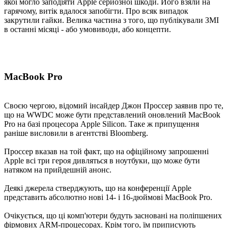
якої могло заподіяти Apple серйозної шкоди. Його взяли на
гарячому, витік вдалося запобігти. Про всяк випадок
закрутили гайки. Велика частина з того, що публікували ЗМІ
в останні місяці - або умовиводи, або концепти.
MacBook Pro
Своєю чергою, відомий інсайдер Джон Проссер заявив про те,
що на WWDC може бути представлений оновлений MacBook
Pro на базі процесора Apple Silicon. Таке ж припущення
раніше висловили в агентстві Bloomberg.
Проссер вказав на той факт, що на офіційному запрошенні
Apple всі три героя дивляться в ноутбуки, що може бути
натяком на прийдешній анонс.
Деякі джерела стверджують, що на конференції Apple
представить абсолютно нові 14- і 16-дюймові MacBook Pro.
Очікується, що ці комп'ютери будуть засновані на поліпшених
фірмових ARM-процесорах. Крім того, їм приписують