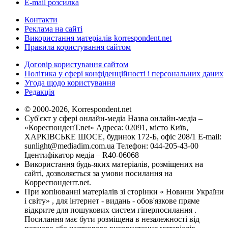
E-mail розсилка
Контакти
Реклама на сайті
Використання матеріалів korrespondent.net
Правила користування сайтом
Договір користування сайтом
Політика у сфері конфіденційності і персональних даних
Угода щодо користування
Редакція
© 2000-2026, Korrespondent.net
Суб'єкт у сфері онлайн-медіа Назва онлайн-медіа –
«КореспонденТ.net» Адреса: 02091, місто Київ,
ХАРКІВСЬКЕ ШОСЕ, будинок 172-Б, офіс 208/1 E-mail:
sunlight@mediadim.com.ua
Телефон: 044-205-43-00
Ідентифікатор медіа – R40-06068
Використання будь-яких матеріалів, розміщених на
сайті, дозволяється за умови посилання на
Корреспондент.net.
При копіюванні матеріалів зі сторінки « Новини України
і світу» , для інтернет - видань - обов'язкове пряме
відкрите для пошукових систем гіперпосилання .
Посилання має бути розміщена в незалежності від