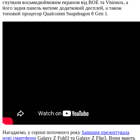
гнучким восьмидюймовим екраном від BOE та Visionox, а
його задня панель матиме додатковий дисплей, а також
топовий процесор Qualcomm Snapdragon 8 Gen 1.
Нагадаємо, у серпні поточного року
Samsung презентувала
нові смартфони
Galaxy Z Fold3 та Galaxy Z Flip3. Вони мають