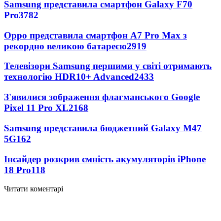
Samsung представила смартфон Galaxy F70
Pro
3782
Oppo представила смартфон A7 Pro Max з
рекордно великою батареєю
2919
Телевізори Samsung першими у світі отримають
технологію HDR10+ Advanced
2433
З'явилися зображення флагманського Google
Pixel 11 Pro XL
2168
Samsung представила бюджетний Galaxy M47
5G
162
Інсайдер розкрив ємність акумуляторів iPhone
18 Pro
118
Читати коментарі