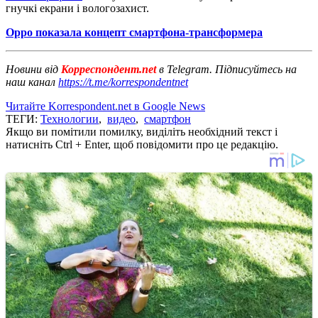
гнучкі екрани і вологозахист.
Oppo показала концепт смартфона-трансформера
Новини від
Корреспондент.net
в Telegram. Підписуйтесь на
наш канал
https://t.me/korrespondentnet
Читайте Korrespondent.net в Google News
ТЕГИ:
Технологии
,
видео
,
смартфон
Якщо ви помітили помилку, виділіть необхідний текст і
натисніть Ctrl + Enter, щоб повідомити про це редакцію.