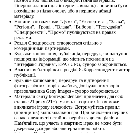
повного або часткового використання матеріалів.
Гіперпосилання ( для інтернет - видань) - повинна бути
розміщена в підзаголовку або в першому абзаці
матеріалу.
Новини з позначками "Думка", "Експертиза", "Заява",
"Регіони", "Гроші", "Влада", "Вибори", "Тест-драйв",
"Спецпроекти", "Промо" публікуються на правах
реклами.
Розділ Спецпроекти створюється спільно з
комерційними партнерами.
Будь яке копіювання, публікація, передрук, чи наступне
поширення інформації, що містить посилання на
"Інтерфакс-Україна", EPA / UPG, суворо забороняється.
Власник веб-сторінки в розділі Я-Корреспондент є автор
публікації.
Будь-яке копіювання, передрук та відтворення
фотографічних творів та/або аудіовізуальних творів
правовласника Getty Images - суворо забороняється.
Матеріали сайту korrespondent.net призначені для осіб
старше 21 року (21+). Участь в азартних іграх може
викликати ігрову залежність. Дотримуйтесь правил
(принципів) відповідальної гри. При виявленні перших
ознак залежності негайно зверніться до спеціаліста.
Пам'ятайте, що участь в азартних іграх не може бути
джерелом доходів або альтернативою роботі.