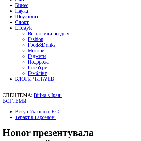
Бізнес
Наука
Шоу-бізнес
Спорт
Lifestyle
Всі новини розділу
Fashion
Food&Drinks
Мотори
Гаджети
Подорожі
Інтер'єри
Гемблінг
БЛОГИ ЧИТАЧІВ
СПЕЦТЕМА:
Війна в Ірані
ВСІ ТЕМИ
Вступ України в ЄС
Теракт в Барселоні
Honor презентувала