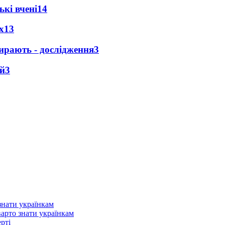
кі вчені
14
х
13
ирають - дослідження
3
ей
3
варто знати українкам
рті