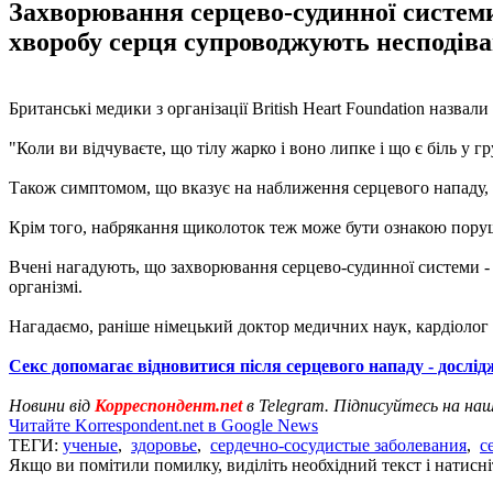
Захворювання серцево-судинної системи 
хворобу серця супроводжують несподіва
Британські медики з організації British Heart Foundation назва
"Коли ви відчуваєте, що тілу жарко і воно липке і що є біль у
Також симптомом, що вказує на наближення серцевого нападу, є 
Крім того, набрякання щиколоток теж може бути ознакою пору
Вчені нагадують, що захворювання серцево-судинної системи - о
організмі.
Нагадаємо, раніше німецький доктор медичних наук, кардіоло
Секс допомагає відновитися після серцевого нападу - дослі
Новини від
Корреспондент.net
в Telegram. Підписуйтесь на на
Читайте Korrespondent.net в Google News
ТЕГИ:
ученые
,
здоровье
,
сердечно-сосудистые заболевания
,
с
Якщо ви помітили помилку, виділіть необхідний текст і натисніт