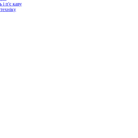
 і п'є каву
 техніку