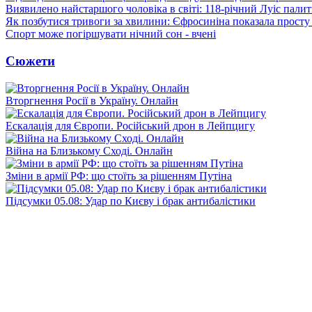
Виявилено найстаршого чоловіка в світі: 118-річний Луіс палить
Як позбутися тривоги за хвилини: Єфросиніна показала просту
Спорт може погіршувати нічний сон - вчені
Сюжети
Вторгнення Росії в Україну. Онлайн
Ескалація для Європи. Російський дрон в Лейпцигу
Війна на Близькому Сході. Онлайн
Зміни в армії РФ: що стоїть за рішенням Путіна
Підсумки 05.08: Удар по Києву і брак антибалістики