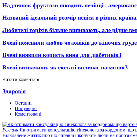
Надлишок фруктози шкодить печінці - американсь
Названий ідеальний розмір пеніса в різних країна
Любителі горіхів більше випивають, але рідше вм
Вчені пояснили любов чоловіків до жіночих груд
Вчені виявили користь вина для діабетиків
3
Вчені визначили, як екстазі впливає на мозок
3
Читати коментарі
Здоров'я
Останні
Популярні
Коментовані
Реклама
Як отримати консультацію гінеколога за кордоном: що 
Відкладене життя: про що справді шкодують люди на порозі сме