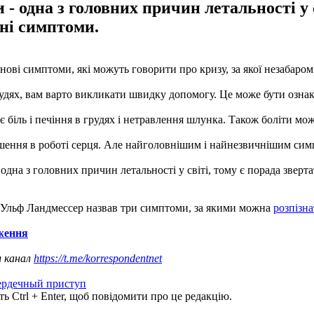
- одна з головних причин летальності у 
ні симптоми.
ли нові симптоми, які можуть говорити про кризу, за якої незабар
 грудях, вам варто викликати швидку допомогу. Це може бути озн
біль і печіння в грудях і нетравлення шлунка. Також боліти може
шення в роботі серця. Але найголовнішим і найнезвичнішим сим
дна з головних причин летальності у світі, тому є порада зверта
г Ульф Ландмессер назвав три симптоми, за якими можна
розпізн
дження
ш канал
https://t.me/korrespondentnet
ердечный приступ
ь Ctrl + Enter, щоб повідомити про це редакцію.