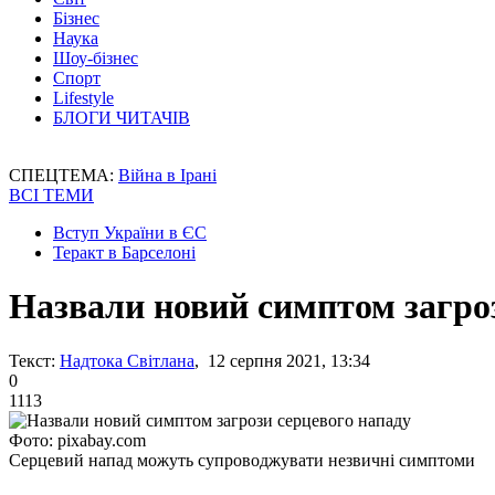
Бізнес
Наука
Шоу-бізнес
Спорт
Lifestyle
БЛОГИ ЧИТАЧІВ
СПЕЦТЕМА:
Війна в Ірані
ВСІ ТЕМИ
Вступ України в ЄС
Теракт в Барселоні
Назвали новий симптом загро
Текст:
Надтока Світлана
, 12 серпня 2021, 13:34
0
1113
Фото: pixabay.com
Серцевий напад можуть супроводжувати незвичні симптоми