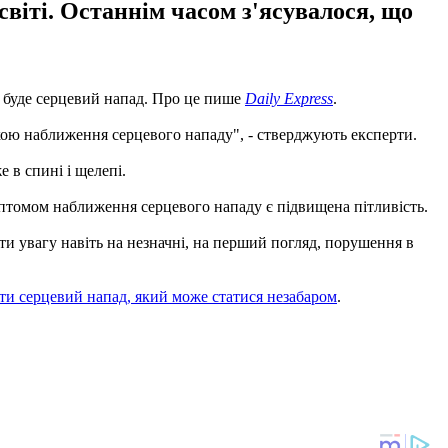
світі. Останнім часом з'ясувалося, що
ом буде серцевий напад. Про це пише
Daily Express
.
акою наближення серцевого нападу", - стверджують експерти.
 в спині і щелепі.
птомом наближення серцевого нападу є підвищена пітливість.
ти увагу навіть на незначні, на перший погляд, порушення в
ати серцевий напад, який може статися незабаром
.