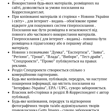
Використання будь-яких матеріалів, розміщених на
сайті, дозволяється за умови посилання на
Корреспондент.net.
При копіюванні матеріалів зі сторінки « Новини України
і світу» , для інтернет - видань - обов'язкове пряме
відкрите для пошукових систем гіперпосилання .
Посилання має бути розміщена в незалежності від
повного або часткового використання матеріалів.
Гіперпосилання ( для інтернет - видань) - повинна бути
розміщена в підзаголовку або в першому абзаці
матеріалу.
Новини з позначками "Думка", "Експертиза", "Заява",
"Регіони", "Гроші", "Влада", "Вибори", "Тест-драйв",
"Спецпроекти", "Промо" публікуються на правах
реклами.
Розділ Спецпроекти створюється спільно з
комерційними партнерами.
Будь яке копіювання, публікація, передрук, чи наступне
поширення інформації, що містить посилання на
"Інтерфакс-Україна", EPA / UPG, суворо забороняється.
Власник веб-сторінки в розділі Я-Корреспондент є автор
публікації.
Будь-яке копіювання, передрук та відтворення
фотографічних творів та/або аудіовізуальних творів
правовласника Getty Images - суворо забороняється.