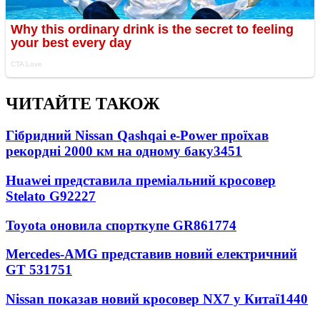
ЧИТАЙТЕ ТАКОЖ
Гібридний Nissan Qashqai e-Power проїхав
рекордні 2000 км на одному баку
3451
Huawei представила преміальний кросовер
Stelato G9
2227
Toyota оновила спорткупе GR86
1774
Mercedes-AMG представив новий електричний
GT 53
1751
Nissan показав новий кросовер NX7 у Китаї
1440