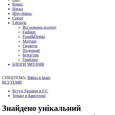
Бізнес
Наука
Шоу-бізнес
Спорт
Lifestyle
Всі новини розділу
Fashion
Food&Drinks
Мотори
Гаджети
Подорожі
Інтер'єри
Гемблінг
БЛОГИ ЧИТАЧІВ
СПЕЦТЕМА:
Війна в Ірані
ВСІ ТЕМИ
Вступ України в ЄС
Теракт в Барселоні
Знайдено унікальний