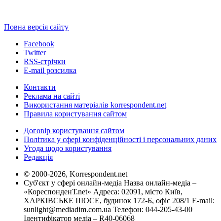
Повна версія сайту
Facebook
Twitter
RSS-стрічки
E-mail розсилка
Контакти
Реклама на сайті
Використання матеріалів korrespondent.net
Правила користування сайтом
Договір користування сайтом
Політика у сфері конфіденційності і персональних даних
Угода щодо користування
Редакція
© 2000-2026, Korrespondent.net
Суб'єкт у сфері онлайн-медіа Назва онлайн-медіа –
«КореспонденТ.net» Адреса: 02091, місто Київ,
ХАРКІВСЬКЕ ШОСЕ, будинок 172-Б, офіс 208/1 E-mail:
sunlight@mediadim.com.ua
Телефон: 044-205-43-00
Ідентифікатор медіа – R40-06068