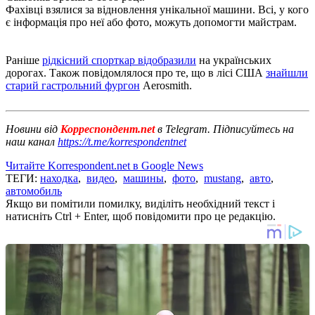
Фахівці взялися за відновлення унікальної машини. Всі, у кого
є інформація про неї або фото, можуть допомогти майстрам.
Раніше
рідкісний спорткар відобразили
на українських
дорогах. Також повідомлялося про те, що в лісі США
знайшли
старий гастрольний фургон
Aerosmith.
Новини від
Корреспондент.net
в Telegram. Підписуйтесь на
наш канал
https://t.me/korrespondentnet
Читайте Korrespondent.net в Google News
ТЕГИ:
находка
,
видео
,
машины
,
фото
,
mustang
,
авто
,
автомобиль
Якщо ви помітили помилку, виділіть необхідний текст і
натисніть Ctrl + Enter, щоб повідомити про це редакцію.