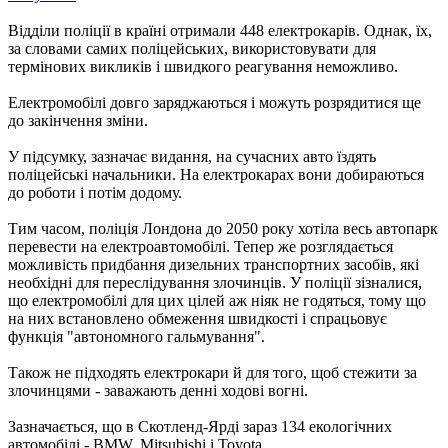
Відділи поліції в країні отримали 448 електрокарів. Однак, їх,
за словами самих поліцейських, використовувати для
термінових викликів і швидкого реагування неможливо.
Електромобілі довго заряджаються і можуть розрядитися ще
до закінчення зміни.
У підсумку, зазначає видання, на сучасних авто їздять
поліцейські начальники. На електрокарах вони добираються
до роботи і потім додому.
Тим часом, поліція Лондона до 2050 року хотіла весь автопарк
перевести на електроавтомобілі. Тепер же розглядається
можливість придбання дизельних транспортних засобів, які
необхідні для переслідування злочинців. У поліції зізналися,
що електромобілі для цих цілей аж ніяк не годяться, тому що
на них встановлено обмеження швидкості і спрацьовує
функція "автономного гальмування".
Також не підходять електрокари й для того, щоб стежити за
злочинцями - заважають денні ходові вогні.
Зазначається, що в Скотленд-Ярді зараз 134 екологічних
автомобілі - BMW, Mitsubishi і Toyota.