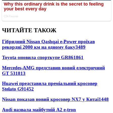
ЧИТАЙТЕ ТАКОЖ
Гібридний Nissan Qashqai e-Power проїхав
рекордні 2000 км на одному баку
3489
Toyota оновила спорткупе GR86
1861
Mercedes-AMG представив новий електричний
GT 53
1813
Huawei представила преміальний кросовер
Stelato G9
1452
Nissan показав новий кросовер NX7 у Китаї
1448
Audi назвала майбутній A2 e-tron