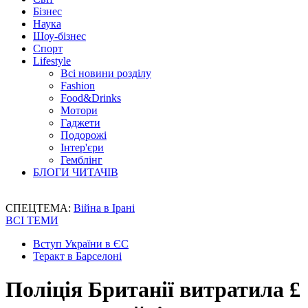
Бізнес
Наука
Шоу-бізнес
Спорт
Lifestyle
Всі новини розділу
Fashion
Food&Drinks
Мотори
Гаджети
Подорожі
Інтер'єри
Гемблінг
БЛОГИ ЧИТАЧІВ
СПЕЦТЕМА:
Війна в Ірані
ВСІ ТЕМИ
Вступ України в ЄС
Теракт в Барселоні
Поліція Британії витратила £