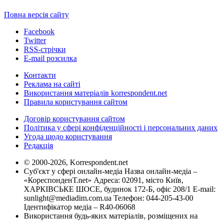
Повна версія сайту
Facebook
Twitter
RSS-стрічки
E-mail розсилка
Контакти
Реклама на сайті
Використання матеріалів korrespondent.net
Правила користування сайтом
Договір користування сайтом
Політика у сфері конфіденційності і персональних даних
Угода щодо користування
Редакція
© 2000-2026, Korrespondent.net
Суб'єкт у сфері онлайн-медіа Назва онлайн-медіа –
«КореспонденТ.net» Адреса: 02091, місто Київ,
ХАРКІВСЬКЕ ШОСЕ, будинок 172-Б, офіс 208/1 E-mail:
sunlight@mediadim.com.ua
Телефон: 044-205-43-00
Ідентифікатор медіа – R40-06068
Використання будь-яких матеріалів, розміщених на