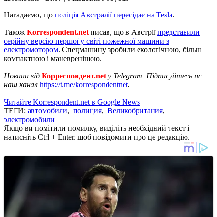
Нагадаємо, що
поліція Австралії пересідає на Tesla
.
Також
Korrespondent.net
писав, що в Австрії
представили
серійну версію першої у світі пожежної машини з
електромотором
. Спецмашину зробили екологічною, більш
компактною і маневренішою.
Новини від
Корреспондент.net
у Telegram. Підписуйтесь на
наш канал
https://t.me/korrespondentnet
.
Читайте Korrespondent.net в Google News
ТЕГИ:
автомобили
,
полиция
,
Великобритания
,
электромобили
Якщо ви помітили помилку, виділіть необхідний текст і
натисніть Ctrl + Enter, щоб повідомити про це редакцію.