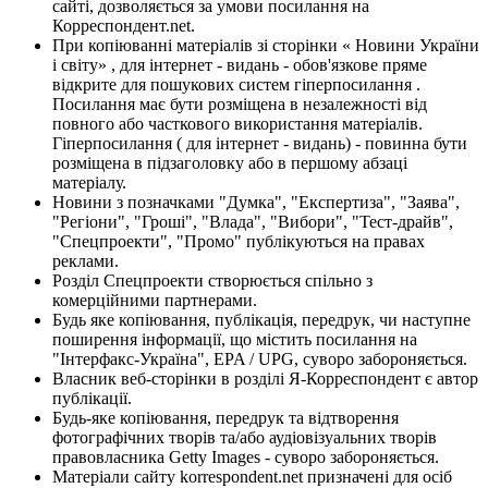
сайті, дозволяється за умови посилання на
Корреспондент.net.
При копіюванні матеріалів зі сторінки « Новини України
і світу» , для інтернет - видань - обов'язкове пряме
відкрите для пошукових систем гіперпосилання .
Посилання має бути розміщена в незалежності від
повного або часткового використання матеріалів.
Гіперпосилання ( для інтернет - видань) - повинна бути
розміщена в підзаголовку або в першому абзаці
матеріалу.
Новини з позначками "Думка", "Експертиза", "Заява",
"Регіони", "Гроші", "Влада", "Вибори", "Тест-драйв",
"Спецпроекти", "Промо" публікуються на правах
реклами.
Розділ Спецпроекти створюється спільно з
комерційними партнерами.
Будь яке копіювання, публікація, передрук, чи наступне
поширення інформації, що містить посилання на
"Інтерфакс-Україна", EPA / UPG, суворо забороняється.
Власник веб-сторінки в розділі Я-Корреспондент є автор
публікації.
Будь-яке копіювання, передрук та відтворення
фотографічних творів та/або аудіовізуальних творів
правовласника Getty Images - суворо забороняється.
Матеріали сайту korrespondent.net призначені для осіб