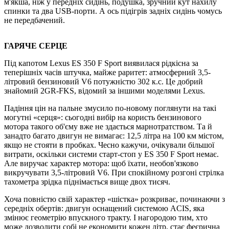
м'якша, ніж у передніх сидінь, подушка, зручний кут нахилу
спинки та два USB-порти. А ось підігрів задніх сидінь чомусь
не передбачений.
ГАРЯЧЕ СЕРЦЕ
Під капотом Lexus ES 350 F Sport виявилася рідкісна за
теперішніх часів штучка, майже раритет: атмосферний 3,5-
літровий бензиновий V6 потужністю 302 к.с. Це добрий
знайомий 2GR-FKS, відомий за іншими моделями Lexus.
Падіння цін на пальне змусило по-новому поглянути на такi
могутні «серця»: сьогодні вибір на користь бензинового
мотора такого об'єму вже не здається марнотратством. Та й
занадто багато двигун не вимагає: 12,5 літра на 100 км містом,
якщо не стояти в пробках. Чесно кажучи, очікували більшої
витрати, оскільки системи старт-стоп у ES 350 F Sport немає.
Але виручає характер мотора: щоб їхати, необов'язково
викручувати 3,5-літровий V6. При спокійному розгоні стрілка
тахометра зрідка піднімається вище двох тисяч.
Хоча повністю свій характер «шістка» розкриває, починаючи з
середніх обертів: двигун оснащений системою ACIS, яка
змінює геометрію впускного тракту. І нагородою тим, хто
може дозволити собі не економити кожен літр, стає феєрична