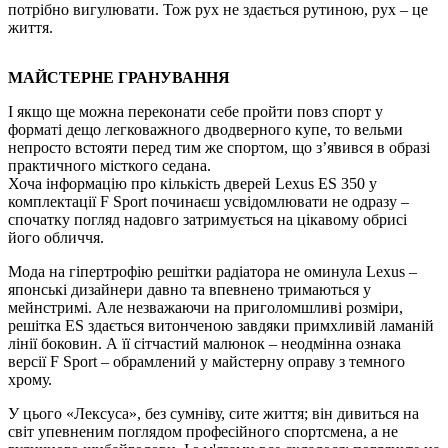
потрібно вигулювати. Тож рух не здається рутиною, рух – це
життя.
МАЙСТЕРНЕ ГРАНУВАННЯ
І якщо ще можна переконати себе пройти повз спорт у
форматі дещо легковажного дводверного купе, то вельми
непросто встояти перед тим же спортом, що з’явився в образі
практичного місткого седана.
Хоча інформацію про кількість дверей Lexus ES 350 у
комплектації F Sport починаєш усвідомлювати не одразу –
спочатку погляд надовго затримується на цiкавому обрисі
його обличчя.
Мода на гіпертрофію решітки радіатора не оминула Lexus –
японські дизайнери давно та впевнено тримаються у
мейнстримі. Але незважаючи на приголомшливі розміри,
решітка ES здається витонченою завдяки примхливій ламаній
лінії боковин. А її сітчастий малюнок – неодмінна ознака
версії F Sport – обрамлений у майстерну оправу з темного
хрому.
У цього «Лексуса», без сумніву, сите життя; він дивиться на
світ упевненим поглядом професійного спортсмена, а не