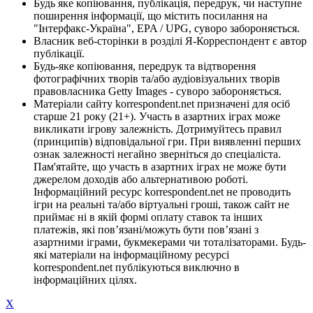
Будь яке копіювання, публікація, передрук, чи наступне
поширення інформації, що містить посилання на
"Інтерфакс-Україна", EPA / UPG, суворо забороняється.
Власник веб-сторінки в розділі Я-Корреспондент є автор
публікації.
Будь-яке копіювання, передрук та відтворення
фотографічних творів та/або аудіовізуальних творів
правовласника Getty Images - суворо забороняється.
Матеріали сайту korrespondent.net призначені для осіб
старше 21 року (21+). Участь в азартних іграх може
викликати ігрову залежність. Дотримуйтесь правил
(принципів) відповідальної гри. При виявленні перших
ознак залежності негайно зверніться до спеціаліста.
Пам'ятайте, що участь в азартних іграх не може бути
джерелом доходів або альтернативою роботі.
Інформаційний ресурс korrespondent.net не проводить
ігри на реальні та/або віртуальні гроші, також сайт не
приймає ні в якій формі оплату ставок та інших
платежів, які пов’язані/можуть бути пов’язані з
азартними іграми, букмекерами чи тоталізаторами. Будь-
які матеріали на інформаційному ресурсі
korrespondent.net публікуються виключно в
інформаційних цілях.
X