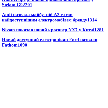
Stelato G9
2201
Audi назвала майбутній A2 e-tron
найдоступнішим електромобілем бренду
1314
Nissan показав новий кросовер NX7 у Китаї
1281
Новий доступний електропікап Ford назвали
Fathom
1090