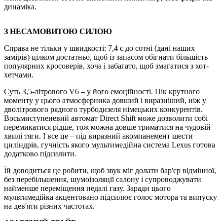
динаміка.
З НЕСАМОВИТОЮ СИЛОЮ
Справа не тільки у швидкості: 7,4 с до сотні (дані наших
замірів) цілком достатньо, щоб із запасом обігнати більшість
популярних кросоверів, хоча і забагато, щоб змагатися з хот-
хетчами.
Суть 3,5-літрового V6 – у його емоційності. Пік крутного
моменту у цього атмосферника довший і виразнiший, ніж у
дволітрового рядного турбодизеля німецьких конкурентів.
Восьмиступеневий автомат Direct Shift може дозволити собі
перемикатися рідше, тож можна довше триматися на чудовій
хвилі тяги. І все це – під виразний акомпанемент шести
циліндрів, гучність якого мультимедійна система Lexus готова
додатково підсилити.
Їй доводиться це робити, щоб звук міг долати бар'єр відмінної,
без перебільшення, шумоізоляції салону і супроводжувати
найменше переміщення педалі газу. Заради цього
мультимедійка акцентовано підсилює голос мотора та випуску
на дев'яти різних частотах.