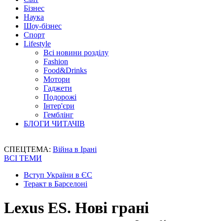
Бізнес
Наука
Шоу-бізнес
Спорт
Lifestyle
Всі новини розділу
Fashion
Food&Drinks
Мотори
Гаджети
Подорожі
Інтер'єри
Гемблінг
БЛОГИ ЧИТАЧІВ
СПЕЦТЕМА:
Війна в Ірані
ВСІ ТЕМИ
Вступ України в ЄС
Теракт в Барселоні
Lexus ES. Нові грані