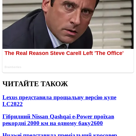
ЧИТАЙТЕ ТАКОЖ
Lexus представила прощальну версію купе
LC
2822
Гібридний Nissan Qashqai e-Power проїхав
рекордні 2000 км на одному баку
2600
Huawei представила преміальний кросовер