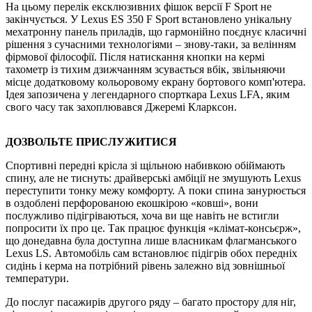
На цьому перелік ексклюзивних фішок версії F Sport не
закінчується. У Lexus ES 350 F Sport встановлено унікальну
мехатронну панель приладiв, що гармонійно поєднує класичні
рішення з сучасними технологіями – знову-таки, за велінням
фірмової філософії. Після натискання кнопки на кермі
тахометр із тихим дзижчанням зсувається вбік, звільняючи
місце додатковому кольоровому екрану бортового комп'ютера.
Ідея запозичена у легендарного спорткара Lexus LFA, яким
свого часу так захоплювався Джеремі Кларксон.
ДОЗВОЛЬТЕ ПРИСЛУЖИТИСЯ
Спортивні передні крісла зі щільною набивкою обiймають
спину, але не тиснуть: драйверські амбіції не змушують Lexus
переступити тонку межу комфорту. А поки спина занурюється
в оздоблені перфорованою екошкірою «ковші», вони
послужливо підігріваються, хоча ви ще навіть не встигли
попросити їх про це. Так працює функція «клімат-консьєрж»,
що донедавна була доступна лише власникам флагманського
Lexus LS. Автомобіль сам встановлює підігрів обох передніх
сидінь і керма на потрібний рівень залежно від зовнішньої
температури.
До послуг пасажирів другого ряду – багато простору для ніг,