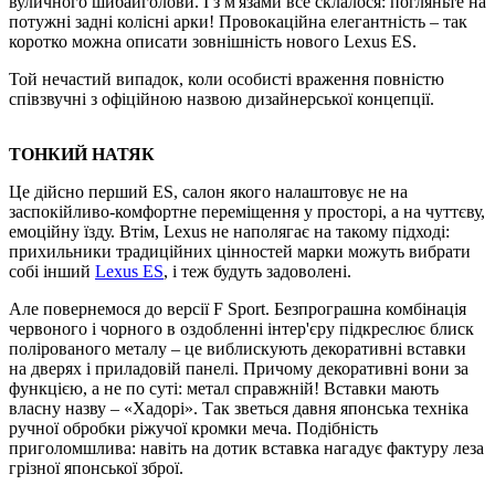
вуличного шибайголови. І з м'язами все склалося: погляньте на
потужні задні колісні арки! Провокаційна елегантність – так
коротко можна описати зовнішність нового Lexus ES.
Той нечастий випадок, коли особисті враження повністю
співзвучні з офіційною назвою дизайнерської концепції.
ТОНКИЙ НАТЯК
Це дійсно перший ES, салон якого налаштовує не на
заспокійливо-комфортне переміщення у просторі, а на чуттєву,
емоційну їзду. Втім, Lexus не наполягає на такому підході:
прихильники традиційних цінностей марки можуть вибрати
собі інший
Lexus ES
, і теж будуть задоволені.
Але повернемося до версії F Sport. Безпрограшна комбінація
червоного і чорного в оздобленні інтер'єру підкреслює блиск
полірованого металу – це виблискують декоративні вставки
на дверях і приладовій панелі. Причому декоративні вони за
функцією, а не по суті: метал справжній! Вставки мають
власну назву – «Хадорi». Так зветься давня японська техніка
ручної обробки ріжучої кромки меча. Подібність
приголомшлива: навіть на дотик вставка нагадує фактуру леза
грізної японської зброї.