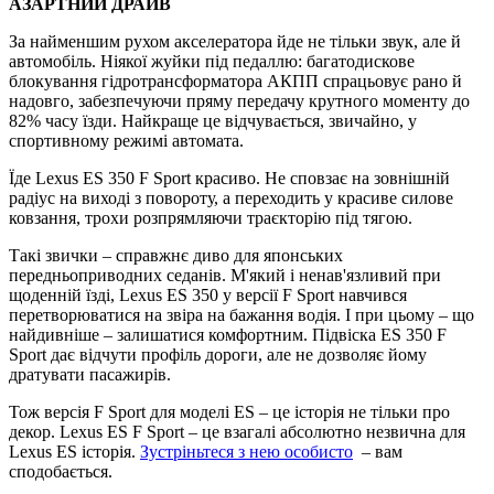
АЗАРТНИЙ ДРАЙВ
За найменшим рухом акселератора йде не тільки звук, але й
автомобіль. Ніякої жуйки під педаллю: багатодискове
блокування гідротрансформатора АКПП спрацьовує рано й
надовго, забезпечуючи пряму передачу крутного моменту до
82% часу їзди. Найкраще це відчувається, звичайно, у
спортивному режимі автомата.
Їде Lexus ES 350 F Sport красиво. Не сповзає на зовнішній
радіус на виході з повороту, а переходить у красиве силове
ковзання, трохи розпрямляючи траєкторію під тягою.
Такі звички – справжнє диво для японських
передньоприводних седанів. М'який і ненав'язливий при
щоденній їзді, Lexus ES 350 у версії F Sport навчився
перетворюватися на звiра на бажання водія. І при цьому – що
найдивніше – залишатися комфортним. Підвіска ES 350 F
Sport дає відчути профіль дороги, але не дозволяє йому
дратувати пасажирів.
Тож версія F Sport для моделі ES – це історія не тільки про
декор. Lexus ES F Sport – це взагалі абсолютно незвична для
Lexus ES історія.
Зустріньтеся з нею особисто
– вам
сподобається.