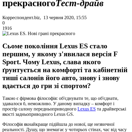
прекрасного
Тест-драйв
Корреспондент.biz, 13 червня 2020, 15:55
0
1916
Сьоме покоління Lexus ES стало
першим, у якому з'явилася версія F
Sport. Чому Lexus, слава якого
ґрунтується на комфорті та кабінетній
тиші салонів його авто, знову і знову
вдається до гри зі спортом?
Такою є фірмова філософія: об'єднувати те, що об'єднати,
здавалося б, неможливо. У даному випадку – комфорт і
простір салону передньоприводного
Lexus ES
та драйверські
якості задньоприводного Lexus GS.
Філософія якнайкраще підійшла до нової, ще незвичної
реальності. Душу, що знемагає у чотирьох стінах, час від часу