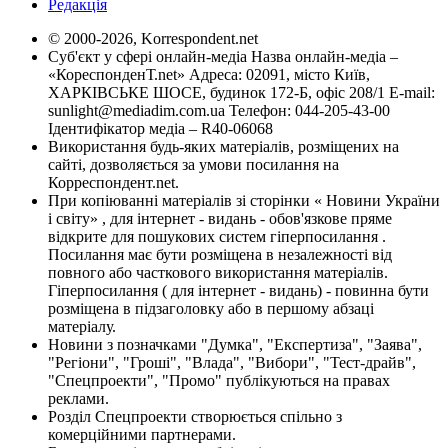
Редакція
© 2000-2026, Korrespondent.net
Суб'єкт у сфері онлайн-медіа Назва онлайн-медіа –
«КореспонденТ.net» Адреса: 02091, місто Київ,
ХАРКІВСЬКЕ ШОСЕ, будинок 172-Б, офіс 208/1 E-mail:
sunlight@mediadim.com.ua
Телефон: 044-205-43-00
Ідентифікатор медіа – R40-06068
Використання будь-яких матеріалів, розміщених на
сайті, дозволяється за умови посилання на
Корреспондент.net.
При копіюванні матеріалів зі сторінки « Новини України
і світу» , для інтернет - видань - обов'язкове пряме
відкрите для пошукових систем гіперпосилання .
Посилання має бути розміщена в незалежності від
повного або часткового використання матеріалів.
Гіперпосилання ( для інтернет - видань) - повинна бути
розміщена в підзаголовку або в першому абзаці
матеріалу.
Новини з позначками "Думка", "Експертиза", "Заява",
"Регіони", "Гроші", "Влада", "Вибори", "Тест-драйв",
"Спецпроекти", "Промо" публікуються на правах
реклами.
Розділ Спецпроекти створюється спільно з
комерційними партнерами.