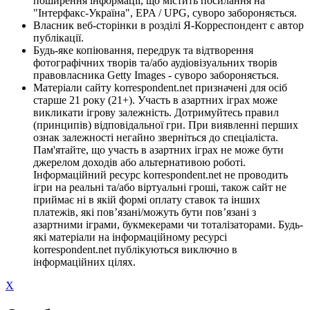
поширення інформації, що містить посилання на
"Інтерфакс-Україна", EPA / UPG, суворо забороняється.
Власник веб-сторінки в розділі Я-Корреспондент є автор
публікації.
Будь-яке копіювання, передрук та відтворення
фотографічних творів та/або аудіовізуальних творів
правовласника Getty Images - суворо забороняється.
Матеріали сайту korrespondent.net призначені для осіб
старше 21 року (21+). Участь в азартних іграх може
викликати ігрову залежність. Дотримуйтесь правил
(принципів) відповідальної гри. При виявленні перших
ознак залежності негайно зверніться до спеціаліста.
Пам'ятайте, що участь в азартних іграх не може бути
джерелом доходів або альтернативою роботі.
Інформаційний ресурс korrespondent.net не проводить
ігри на реальні та/або віртуальні гроші, також сайт не
приймає ні в якій формі оплату ставок та інших
платежів, які пов’язані/можуть бути пов’язані з
азартними іграми, букмекерами чи тоталізаторами. Будь-
які матеріали на інформаційному ресурсі
korrespondent.net публікуються виключно в
інформаційних цілях.
X