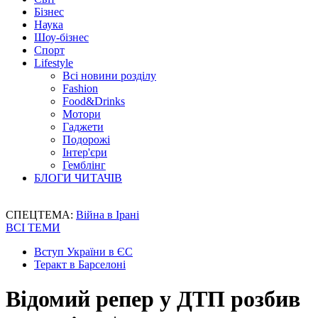
Бізнес
Наука
Шоу-бізнес
Спорт
Lifestyle
Всі новини розділу
Fashion
Food&Drinks
Мотори
Гаджети
Подорожі
Інтер'єри
Гемблінг
БЛОГИ ЧИТАЧІВ
СПЕЦТЕМА:
Війна в Ірані
ВСІ ТЕМИ
Вступ України в ЄС
Теракт в Барселоні
Відомий репер у ДТП розбив