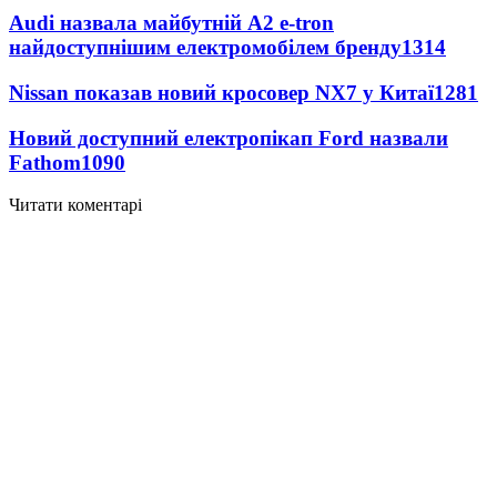
Audi назвала майбутній A2 e-tron
найдоступнішим електромобілем бренду
1314
Nissan показав новий кросовер NX7 у Китаї
1281
Новий доступний електропікап Ford назвали
Fathom
1090
Читати коментарі