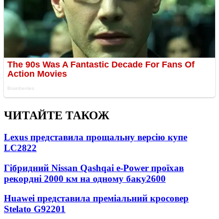
ЧИТАЙТЕ ТАКОЖ
Lexus представила прощальну версію купе
LC
2822
Гібридний Nissan Qashqai e-Power проїхав
рекордні 2000 км на одному баку
2600
Huawei представила преміальний кросовер
Stelato G9
2201