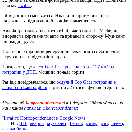
22-річний виконавець фотографіями з місця події поділився в
своєму
Twitter
.
"Я вдячний за моє життя. Ніколи не приймайте це як
належне", - підписав публікацію знаменитість.
Аварія трапилася на автотрасі під час зливи. Lil Yachty не
впорався з керуванням авто та врізався в огорожу. Музикант
пошкодив руку.
Поліцейські зробили реперу попередження за небезпечне
керування і за відсутність прав.
Нагадаємо, що
автопілот Tesla розігнався до 127 км/год і
потрапив у ДТП
. Машина почала горіти.
Раніше повідомлялося, що
ведучий Top Gear потрапив в
аварію на Lamborghini
вартістю 225 тисяч фунтів стерлінгів.
Новини від
Корреспондент.net
в Telegram. Підписуйтесь на
наш канал
https://t.me/korrespondentnet
Читайте Korrespondent.net в Google News
ТЕГИ:
ДТП
,
авария
,
музыкант
,
Ferrari
,
рэпер
,
рэп
,
певец
,
автомобиль