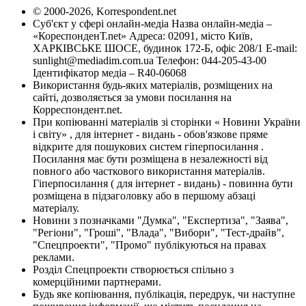
© 2000-2026, Korrespondent.net
Суб'єкт у сфері онлайн-медіа Назва онлайн-медіа –
«КореспонденТ.net» Адреса: 02091, місто Київ,
ХАРКІВСЬКЕ ШОСЕ, будинок 172-Б, офіс 208/1 E-mail:
sunlight@mediadim.com.ua
Телефон: 044-205-43-00
Ідентифікатор медіа – R40-06068
Використання будь-яких матеріалів, розміщених на
сайті, дозволяється за умови посилання на
Корреспондент.net.
При копіюванні матеріалів зі сторінки « Новини України
і світу» , для інтернет - видань - обов'язкове пряме
відкрите для пошукових систем гіперпосилання .
Посилання має бути розміщена в незалежності від
повного або часткового використання матеріалів.
Гіперпосилання ( для інтернет - видань) - повинна бути
розміщена в підзаголовку або в першому абзаці
матеріалу.
Новини з позначками "Думка", "Експертиза", "Заява",
"Регіони", "Гроші", "Влада", "Вибори", "Тест-драйв",
"Спецпроекти", "Промо" публікуються на правах
реклами.
Розділ Спецпроекти створюється спільно з
комерційними партнерами.
Будь яке копіювання, публікація, передрук, чи наступне