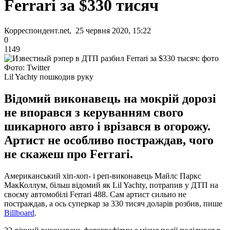
Ferrari за $330 тисяч
Корреспондент.net, 25 червня 2020, 15:22
0
1149
Фото: Twitter
Lil Yachty пошкодив руку
Відомий виконавець на мокрій дорозі
не впорався з керуванням свого
шикарного авто і врізався в огорожу.
Артист не особливо постраждав, чого
не скажеш про Ferrari.
Американський хіп-хоп- і реп-виконавець Майлс Паркс
МакКоллум, більш відомий як Lil Yachty, потрапив у ДТП на
своєму автомобілі Ferrari 488. Сам артист сильно не
постраждав, а ось суперкар за 330 тисяч доларів розбив, пише
Billboard
.