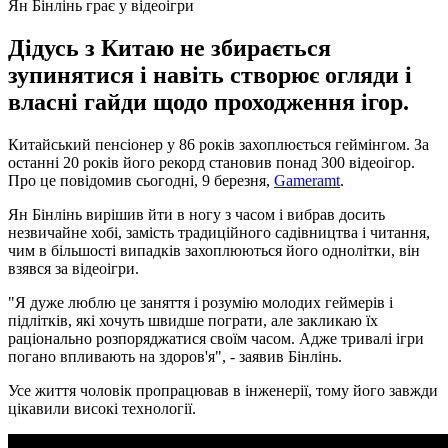
Ян Бінлінь грає у відеоігри
Дідусь з Китаю не збирається
зупинятися і навіть створює огляди і
власні гайди щодо проходження ігор.
Китайський пенсіонер у 86 років захоплюється геймінгом. За
останні 20 років його рекорд становив понад 300 відеоігор.
Про це повідомив сьогодні, 9 березня,
Gameramt
.
Ян Бінлінь вирішив йти в ногу з часом і вибрав досить
незвичайне хобі, замість традиційного садівництва і читання,
чим в більшості випадків захоплюються його однолітки, він
взявся за відеоігри.
"Я дуже люблю це заняття і розумію молодих геймерів і
підлітків, які хочуть швидше пограти, але закликаю їх
раціонально розпоряджатися своїм часом. Адже тривалі ігри
погано впливають на здоров'я", - заявив Бінлінь.
Усе життя чоловік пропрацював в інженерії, тому його завжди
цікавили високі технології.