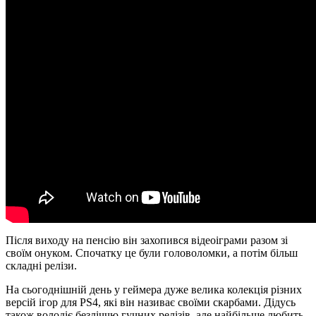
Після виходу на пенсію він захопився відеоіграми разом зі
своїм онуком. Спочатку це були головоломки, а потім більш
складні релізи.
На сьогоднішній день у геймера дуже велика колекція різних
версій ігор для PS4, які він називає своїми скарбами. Дідусь
також володіє безліччю гучних релізів, але найбільше любить