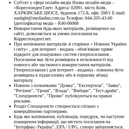
Суб'єкт у сфері онлайн-медіа Назва онлайн-медіа –
«КореспонденТ.net» Адреса: 02091, місто Київ,
ХАРКІВСЬКЕ ШОСЕ, будинок 172-Б, офіс 208/1 E-mail:
sunlight@mediadim.com.ua
Телефон: 044-205-43-00
Ідентифікатор медіа – R40-06068
Використання будь-яких матеріалів, розміщених на
сайті, дозволяється за умови посилання на
Корреспондент.net.
При копіюванні матеріалів зі сторінки « Новини України
і світу» , для інтернет - видань - обов'язкове пряме
відкрите для пошукових систем гіперпосилання .
Посилання має бути розміщена в незалежності від
повного або часткового використання матеріалів.
Гіперпосилання ( для інтернет - видань) - повинна бути
розміщена в підзаголовку або в першому абзаці
матеріалу.
Новини з позначками "Думка", "Експертиза", "Заява",
"Регіони", "Гроші", "Влада", "Вибори", "Тест-драйв",
"Спецпроекти", "Промо" публікуються на правах
реклами.
Розділ Спецпроекти створюється спільно з
комерційними партнерами.
Будь яке копіювання, публікація, передрук, чи наступне
поширення інформації, що містить посилання на
"Інтерфакс-Україна", EPA / UPG, суворо забороняється.