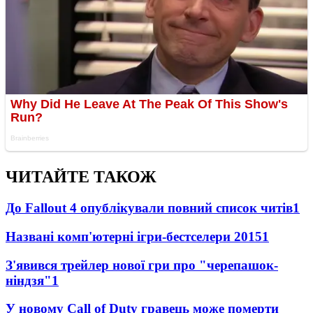
ЧИТАЙТЕ ТАКОЖ
До Fallout 4 опублікували повний список читів
1
Названі комп'ютерні ігри-бестселери 2015
1
З'явився трейлер нової гри про "черепашок-
ніндзя"
1
У новому Call of Duty гравець може померти