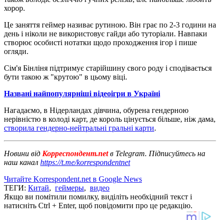
хорор.
Це заняття геймер називає рутиною. Він грає по 2-3 години на
день і ніколи не використовує гайди або туторіали. Навпаки
створює особисті нотатки щодо проходження ігор і пише
огляди.
Сім'я Бінліня підтримує старійшину свого роду і сподівається
бути такою ж "крутою" в цьому віці.
Названі найпопулярніші відеоігри в Україні
Нагадаємо, в Нідерландах дівчина, обурена гендерною
нерівністю в колоді карт, де король цінується більше, ніж дама,
створила гендерно-нейтральні гральні карти
.
Новини від
Корреспондент.net
в Telegram. Підписуйтесь на
наш канал
https://t.me/korrespondentnet
Читайте Korrespondent.net в Google News
ТЕГИ:
Китай
,
геймеры
,
видео
Якщо ви помітили помилку, виділіть необхідний текст і
натисніть Ctrl + Enter, щоб повідомити про це редакцію.