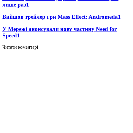
лише раз
1
Вийшов трейлер гри Mass Effect: Andromeda
1
У Мережі анонсували нову частину Need for
Speed
1
Читати коментарі