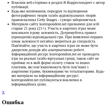
Власник веб-сторінки в розділі Я-Корреспондент є автор
публікації.
Будь-яке копіювання, передрук та відтворення
фотографічних творів та/або аудіовізуальних творів
правовласника Getty Images - суворо забороняється.
Матеріали сайту korrespondent.net призначені для осіб
старше 21 року (21+). Участь в азартних іграх може
викликати ігрову залежність. Дотримуйтесь правил
(принципів) відповідальної гри. При виявленні перших
ознак залежності негайно зверніться до спеціаліста.
Пам'ятайте, що участь в азартних іграх не може бути
джерелом доходів або альтернативою роботі.
Інформаційний ресурс korrespondent.net не проводить
ігри на реальні та/або віртуальні гроші, також сайт не
приймає ні в якій формі оплату ставок та інших
платежів, які пов’язані/можуть бути пов’язані з
азартними іграми, букмекерами чи тоталізаторами. Будь-
які матеріали на інформаційному ресурсі
korrespondent.net публікуються виключно в
інформаційних цілях.
X
Ошибка