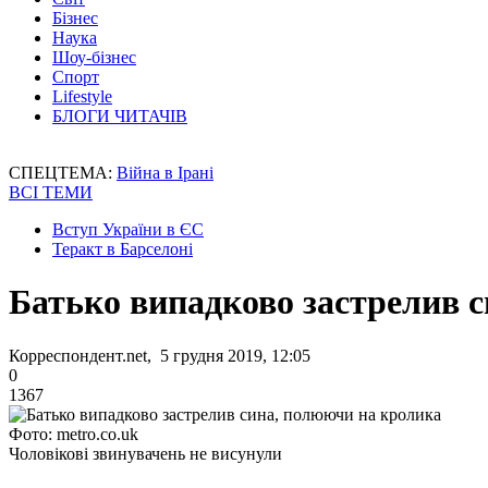
Бізнес
Наука
Шоу-бізнес
Спорт
Lifestyle
БЛОГИ ЧИТАЧІВ
СПЕЦТЕМА:
Війна в Ірані
ВСІ ТЕМИ
Вступ України в ЄС
Теракт в Барселоні
Батько випадково застрелив 
Корреспондент.net, 5 грудня 2019, 12:05
0
1367
Фото: metro.co.uk
Чоловікові звинувачень не висунули