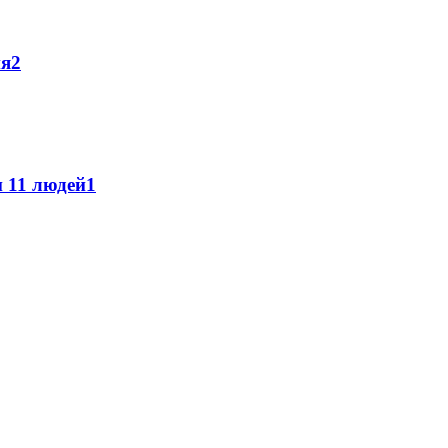
ня
2
 11 людей
1