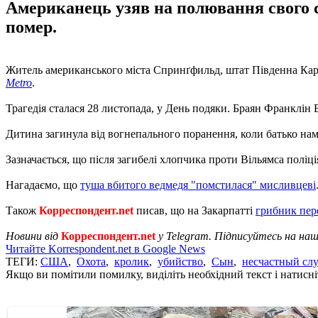
Американець узяв на полювання свого 
помер.
Житель американського міста Спринґфильд, штат Південна Карол
Metro
.
Трагедія сталася 28 листопада, у День подяки. Браян Франклін
Дитина загинула від вогнепального поранення, коли батько на
Зазначається, що після загибелі хлопчика проти Вільямса поліц
Нагадаємо, що
туша вбитого ведмедя "помстилася" мисливцеві
Також
Корреспондент.net
писав, що на Закарпатті
грибник пере
Новини від
Корреспондент.net
у Telegram. Підписуйтесь на на
Читайте Korrespondent.net в Google News
ТЕГИ:
США
,
Охота
,
кролик
,
убийство
,
Сын
,
несчастный сл
Якщо ви помітили помилку, виділіть необхідний текст і натисніт