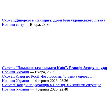
Сюжет
Диверсія в Лейпцигу. Дрон біля українського літака
Новини світу
— Вчора, 23:36
Сюжет
"Намагаються зламати Київ". Реакція Заходу на уда
Новини України
— Вчора, 23:09
Сюжет
Удари по Росії. Чого досягла 40-денна операція
Новини України
— 4 серпня 2026, 23:36
Сюжет
Напади на українців в Польщі. Як змінити ситуацію
Новини України
— 4 серпня 2026, 22:48