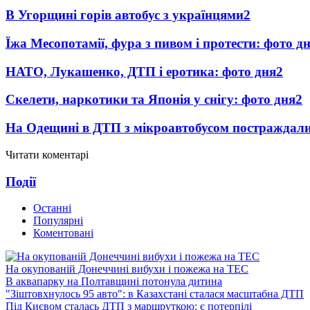
В Угорщині горів автобус з українцями
2
Їжа Месопотамії, фура з пивом і протести: фото д
НАТО, Лукашенко, ДТП і еротика: фото дня
2
Скелети, наркотики та Японія у снігу: фото дня
2
На Одещині в ДТП з мікроавтобусом постраждали
Читати коментарі
Події
Останні
Популярні
Коментовані
На окупованій Донеччині вибухи і пожежа на ТЕС
В аквапарку на Полтавщині потонула дитина
"Зіштовхнулось 95 авто": в Казахстані сталася масштабна ДТП
Під Києвом сталась ДТП з маршруткою: є потерпілі