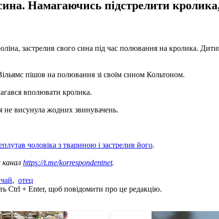
сина. Намагаючись підстрелити кролика,
іна, застрелив свого сина під час полювання на кролика. Дитині
 Вільямс пішов на полювання зі своїм сином Кольтоном.
магався вполювати кролика.
ія не висунула жодних звинувачень.
.
плутав чоловіка з твариною і застрелив його
.
ш канал
https://t.me/korrespondentnet
.
учай
,
отец
ь Ctrl + Enter, щоб повідомити про це редакцію.