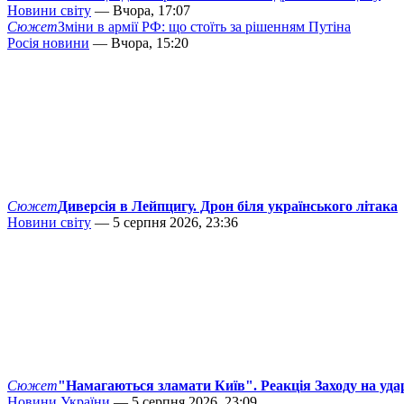
Новини світу
— Вчора, 17:07
Сюжет
Зміни в армії РФ: що стоїть за рішенням Путіна
Росія новини
— Вчора, 15:20
Сюжет
Диверсія в Лейпцигу. Дрон біля українського літака
Новини світу
— 5 серпня 2026, 23:36
Сюжет
"Намагаються зламати Київ". Реакція Заходу на уда
Новини України
— 5 серпня 2026, 23:09