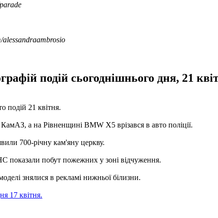
/parade
/alessandraambrosio
рафій подій сьогоднішнього дня, 21 квіт
о подій 21 квітня.
 КамАЗ, а на Рівненщині BMW X5 врізався в авто поліції.
явили 700-річну кам'яну церкву.
СНС показали побут пожежних у зоні відчуження.
оделі знялися в рекламі нижньої білизни.
ня 17 квітня.