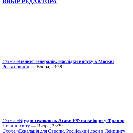
ВИБІР РЕДАКТОРА
Сюжет
Бенкет генералів. Наслідки вибуху в Москві
Росія новини
— Вчора, 23:58
Сюжет
Брудні технології. Атаки РФ на вибори у Франції
Новини світу
— Вчора, 23:39
Сюжет
Ескалація для Європи. Російський дрон в Лейпцигу