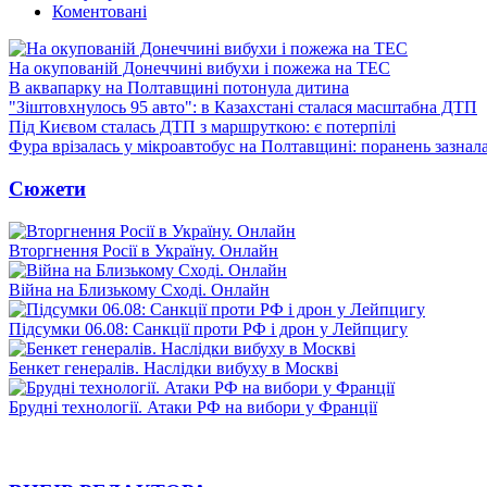
Коментовані
На окупованій Донеччині вибухи і пожежа на ТЕС
В аквапарку на Полтавщині потонула дитина
"Зіштовхнулось 95 авто": в Казахстані сталася масштабна ДТП
Під Києвом сталась ДТП з маршруткою: є потерпілі
Фура врізалась у мікроавтобус на Полтавщині: поранень зазнал
Сюжети
Вторгнення Росії в Україну. Онлайн
Війна на Близькому Сході. Онлайн
Підсумки 06.08: Санкції проти РФ і дрон у Лейпцигу
Бенкет генералів. Наслідки вибуху в Москві
Брудні технології. Атаки РФ на вибори у Франції