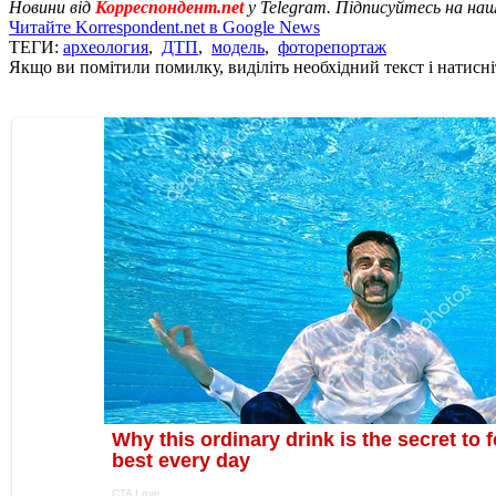
Новини від
Корреспондент.net
у Telegram. Підписуйтесь на на
Читайте Korrespondent.net в Google News
ТЕГИ:
археология
,
ДТП
,
модель
,
фоторепортаж
Якщо ви помітили помилку, виділіть необхідний текст і натисніт