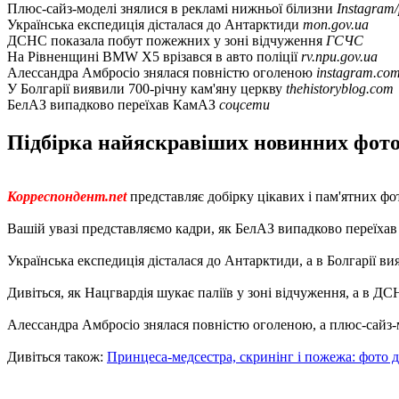
Плюс-сайз-моделі знялися в рекламі нижньої білизни
Instagram
Українська експедиція дісталася до Антарктиди
mon.gov.ua
ДСНС показала побут пожежних у зоні відчуження
ГСЧС
На Рівненщині BMW X5 врізався в авто поліції
rv.npu.gov.ua
Алессандра Амбросіо знялася повністю оголеною
instagram.com
У Болгарії виявили 700-річну кам'яну церкву
thehistoryblog.com
БелАЗ випадково переїхав КамАЗ
соцсети
Підбірка найяскравіших новинних фотог
Корреспондент.net
представляє добірку цікавих і пам'ятних фот
Вашій увазі представляємо кадри, як БелАЗ випадково переїхав
Українська експедиція дісталася до Антарктиди, а в Болгарії ви
Дивіться, як Нацгвардія шукає паліїв у зоні відчуження, а в Д
Алессандра Амбросіо знялася повністю оголеною, а плюс-сайз-м
Дивіться також:
Принцеса-медсестра, скринінг і пожежа: фото д