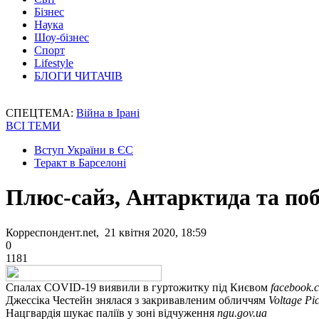
Бізнес
Наука
Шоу-бізнес
Спорт
Lifestyle
БЛОГИ ЧИТАЧІВ
СПЕЦТЕМА:
Війна в Ірані
ВСІ ТЕМИ
Вступ України в ЄС
Теракт в Барселоні
Плюс-сайз, Антарктида та по
Корреспондент.net, 21 квітня 2020, 18:59
0
1181
Спалах COVID-19 виявили в гуртожитку під Києвом
facebook
Джессіка Честейн знялася з закривавленим обличчям
Voltage Pic
Нацгвардія шукає паліїв у зоні відчуження
ngu.gov.ua