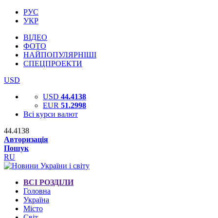
РУС
УКР
ВІДЕО
ФОТО
НАЙПОПУЛЯРНІШІ
СПЕЦПРОЕКТИ
USD
USD
44.4138
EUR
51.2998
Всі курси валют
44.4138
Авторизація
Пошук
RU
ВСІ РОЗДІЛИ
Головна
Україна
Місто
Світ