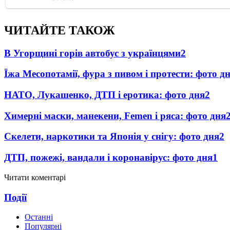
ЧИТАЙТЕ ТАКОЖ
В Угорщині горів автобус з українцями
2
Їжа Месопотамії, фура з пивом і протести: фото д
НАТО, Лукашенко, ДТП і еротика: фото дня
2
Химерні маски, манекени, Femen і ряса: фото дня
Скелети, наркотики та Японія у снігу: фото дня
2
ДТП, пожежі, вандали і коронавірус: фото дня
1
Читати коментарі
Події
Останні
Популярні