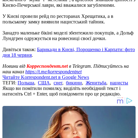
Києво-Печерської лаври, які вважалися загубленими.
У Києві провели рейд по ресторанах Хрещатика, а в
польському замку виявили нацистський тайник.
Занадто маленьке бікіні моделі збентежило покупців, а Дольф
Лундгрен одружується на ровесниці своєї дочки.
Дивіться також:
Барикади в Києві, Порошенко і Карпати: фото
дня 18 червня
.
Новини від
Корреспондент.net
в Telegram. Підписуйтесь на
наш канал
https://t.me/korrespondentnet
Читайте Korrespondent.net в Google News
ТЕГИ:
Польша
,
США
,
снег
,
бикини
,
Женитьба
,
нацисты
Якщо ви помітили помилку, виділіть необхідний текст і
натисніть Ctrl + Enter, щоб повідомити про це редакцію.