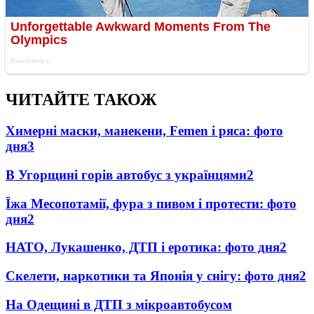
ЧИТАЙТЕ ТАКОЖ
Химерні маски, манекени, Femen і ряса: фото
дня
3
В Угорщині горів автобус з українцями
2
Їжа Месопотамії, фура з пивом і протести: фото
дня
2
НАТО, Лукашенко, ДТП і еротика: фото дня
2
Скелети, наркотики та Японія у снігу: фото дня
2
На Одещині в ДТП з мікроавтобусом