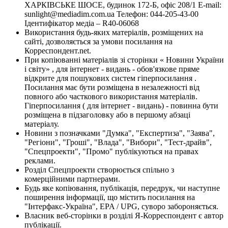
ХАРКІВСЬКЕ ШОСЕ, будинок 172-Б, офіс 208/1 E-mail:
sunlight@mediadim.com.ua
Телефон: 044-205-43-00
Ідентифікатор медіа – R40-06068
Використання будь-яких матеріалів, розміщених на
сайті, дозволяється за умови посилання на
Корреспондент.net.
При копіюванні матеріалів зі сторінки « Новини України
і світу» , для інтернет - видань - обов'язкове пряме
відкрите для пошукових систем гіперпосилання .
Посилання має бути розміщена в незалежності від
повного або часткового використання матеріалів.
Гіперпосилання ( для інтернет - видань) - повинна бути
розміщена в підзаголовку або в першому абзаці
матеріалу.
Новини з позначками "Думка", "Експертиза", "Заява",
"Регіони", "Гроші", "Влада", "Вибори", "Тест-драйв",
"Спецпроекти", "Промо" публікуються на правах
реклами.
Розділ Спецпроекти створюється спільно з
комерційними партнерами.
Будь яке копіювання, публікація, передрук, чи наступне
поширення інформації, що містить посилання на
"Інтерфакс-Україна", EPA / UPG, суворо забороняється.
Власник веб-сторінки в розділі Я-Корреспондент є автор
публікації.