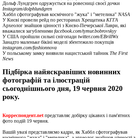
Дольф Лундгрен одружується на ровесниці своєї дочки
Instagram/dolphlundgren
Хаббл сфотографував космічного "жука" і "метелика"
NASA
У Києві провели рейд по ресторанах Хрещатика
КГГА
Археолог знайшов цінності з Києво-Печерської Лаври, які
вважалися загубленими
facebook.com/tymur.bobrovskyy
У США пройшли сильні снігопади
twitter.com/EBrillWx
Занадто маленьке бікіні моделі збентежило покупців
instagram.com/fashionnova
У польському замку виявили нацистський тайник
The First
News
Підбірка найяскравіших новинних
фотографій та ілюстрацій
сьогоднішнього дня, 19 червня 2020
року.
Корреспондент.net
представляє добірку цікавих і пам'ятних
фото подій 19 червня.
Вашій увазі представляємо кадри, як Хаббл сфотографував
космічного "жука" і "метелика", а археолог знайшов цінності з