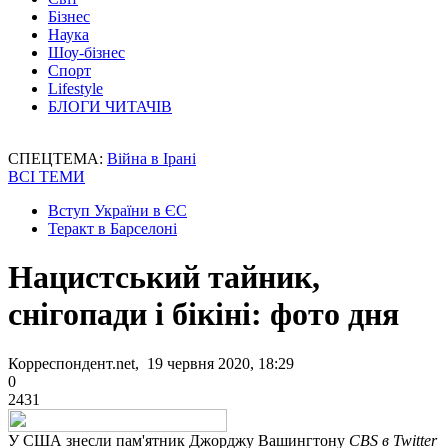
Бізнес
Наука
Шоу-бізнес
Спорт
Lifestyle
БЛОГИ ЧИТАЧІВ
СПЕЦТЕМА:
Війна в Ірані
ВСІ ТЕМИ
Вступ України в ЄС
Теракт в Барселоні
Нацистський тайник,
снігопади і бікіні: фото дня
Корреспондент.net, 19 червня 2020, 18:29
0
2431
У США знесли пам'ятник Джорджу Вашингтону
CBS в Twitter