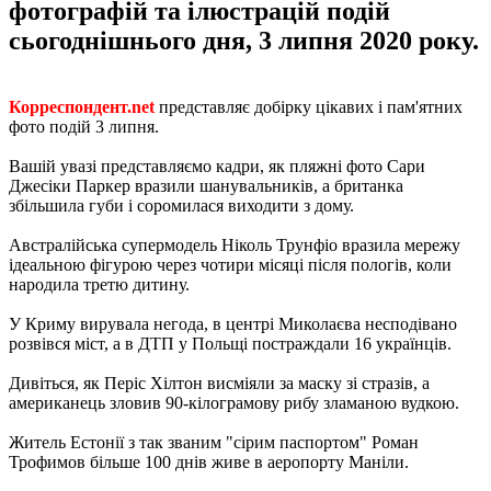
фотографій та ілюстрацій подій
сьогоднішнього дня, 3 липня 2020 року.
Корреспондент.net
представляє добірку цікавих і пам'ятних
фото подій 3 липня.
Вашій увазі представляємо кадри, як пляжні фото Сари
Джесіки Паркер вразили шанувальників, а британка
збільшила губи і соромилася виходити з дому.
Австралійська супермодель Ніколь Трунфіо вразила мережу
ідеальною фігурою через чотири місяці після пологів, коли
народила третю дитину.
У Криму вирувала негода, в центрі Миколаєва несподівано
розвівся міст, а в ДТП у Польщі постраждали 16 українців.
Дивіться, як Періс Хілтон висміяли за маску зі стразів, а
американець зловив 90-кілограмову рибу зламаною вудкою.
Житель Естонії з так званим "сірим паспортом" Роман
Трофимов більше 100 днів живе в аеропорту Маніли.