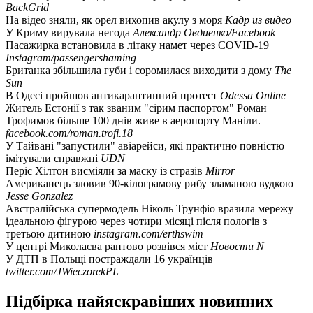
BackGrid
На відео зняли, як орел вихопив акулу з моря
Кадр из видео
У Криму вирувала негода
Александр Овдиенко/Facebook
Пасажирка встановила в літаку намет через COVID-19
Instagram/passengershaming
Британка збільшила губи і соромилася виходити з дому
The
Sun
В Одесі пройшов антикарантинний протест
Odessa Online
Житель Естонії з так званим "сірим паспортом" Роман
Трофимов більше 100 днів живе в аеропорту Маніли.
facebook.com/roman.trofi.18
У Тайвані "запустили" авіарейси, які практично повністю
імітували справжні
UDN
Періс Хілтон висміяли за маску із стразів
Mirror
Американець зловив 90-кілограмову рибу зламаною вудкою
Jesse Gonzalez
Австралійська супермодель Ніколь Трунфіо вразила мережу
ідеальною фігурою через чотири місяці після пологів з
третьою дитиною
instagram.com/erthswim
У центрі Миколаєва раптово розвівся міст
Новости N
У ДТП в Польщі постраждали 16 українців
twitter.com/JWieczorekPL
Підбірка найяскравіших новинних