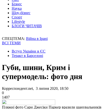
Бізнес
Наука
Шоу-бізнес
Спорт
Lifestyle
БЛОГИ ЧИТАЧІВ
СПЕЦТЕМА:
Війна в Ірані
ВСІ ТЕМИ
Вступ України в ЄС
Теракт в Барселоні
Губи, шини, Крим і
супермодель: фото дня
Корреспондент.net, 3 липня 2020, 18:50
0
1407
Пляжні фото Сари Джесіки Паркер вразили шанувальників