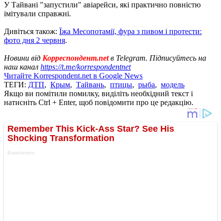
У Тайвані "запустили" авіарейси, які практично повністю
імітували справжні.
Дивіться також:
Їжа Месопотамії, фура з пивом і протести:
фото дня 2 червня
.
Новини від
Корреспондент.net
в Telegram. Підписуйтесь на
наш канал
https://t.me/korrespondentnet
Читайте Korrespondent.net в Google News
ТЕГИ:
ДТП
,
Крым
,
Тайвань
,
птицы
,
рыба
,
модель
Якщо ви помітили помилку, виділіть необхідний текст і
натисніть Ctrl + Enter, щоб повідомити про це редакцію.