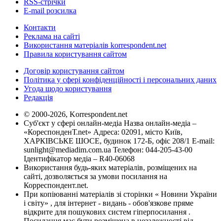
RSS-стрічки
E-mail розсилка
Контакти
Реклама на сайті
Використання матеріалів korrespondent.net
Правила користування сайтом
Договір користування сайтом
Політика у сфері конфіденційності і персональних даних
Угода щодо користування
Редакція
© 2000-2026, Korrespondent.net
Суб'єкт у сфері онлайн-медіа Назва онлайн-медіа –
«КореспонденТ.net» Адреса: 02091, місто Київ,
ХАРКІВСЬКЕ ШОСЕ, будинок 172-Б, офіс 208/1 E-mail:
sunlight@mediadim.com.ua
Телефон: 044-205-43-00
Ідентифікатор медіа – R40-06068
Використання будь-яких матеріалів, розміщених на
сайті, дозволяється за умови посилання на
Корреспондент.net.
При копіюванні матеріалів зі сторінки « Новини України
і світу» , для інтернет - видань - обов'язкове пряме
відкрите для пошукових систем гіперпосилання .
Посилання має бути розміщена в незалежності від