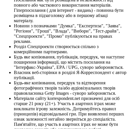
повного або часткового використання матеріалів.
Гіперпосилання ( для інтернет - видань) - повинна бути
розміщена в підзаголовку або в першому абзаці
матеріалу.
Новини з позначками "Думка", "Експертиза", "Заява",
"Регіони", "Гроші", "Влада", "Вибори", "Тест-драйв",
"Спецпроекти", "Промо" публікуються на правах
реклами.
Розділ Спецпроекти створюється спільно з
комерційними партнерами.
Будь яке копіювання, публікація, передрук, чи наступне
поширення інформації, що містить посилання на
"Інтерфакс-Україна", EPA / UPG, суворо забороняється.
Власник веб-сторінки в розділі Я-Корреспондент є автор
публікації.
Будь-яке копіювання, передрук та відтворення
фотографічних творів та/або аудіовізуальних творів
правовласника Getty Images - суворо забороняється.
Матеріали сайту korrespondent.net призначені для осіб
старше 21 року (21+). Участь в азартних іграх може
викликати ігрову залежність. Дотримуйтесь правил
(принципів) відповідальної гри. При виявленні перших
ознак залежності негайно зверніться до спеціаліста.
Пам'ятайте, що участь в азартних іграх не може бути