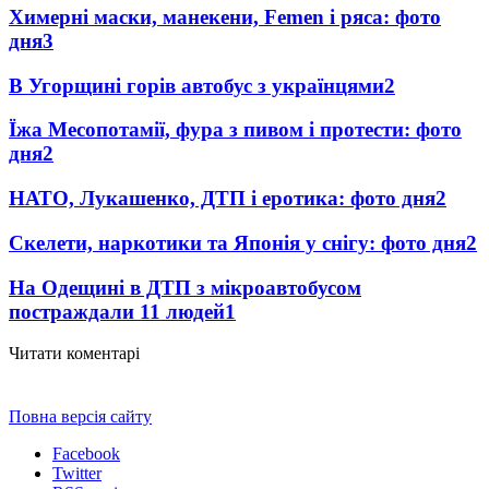
Химерні маски, манекени, Femen і ряса: фото
дня
3
В Угорщині горів автобус з українцями
2
Їжа Месопотамії, фура з пивом і протести: фото
дня
2
НАТО, Лукашенко, ДТП і еротика: фото дня
2
Скелети, наркотики та Японія у снігу: фото дня
2
На Одещині в ДТП з мікроавтобусом
постраждали 11 людей
1
Читати коментарі
Повна версія сайту
Facebook
Twitter