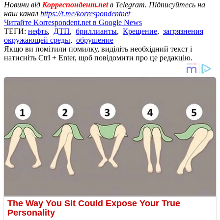
Новини від
Корреспондент.net
в Telegram. Підписуйтесь на
наш канал
https://t.me/korrespondentnet
Читайте Korrespondent.net в Google News
ТЕГИ:
нефть
,
ДТП
,
бриллианты
,
Крещение
,
загрязнения
окружающей среды
,
обрушение
Якщо ви помітили помилку, виділіть необхідний текст і
натисніть Ctrl + Enter, щоб повідомити про це редакцію.