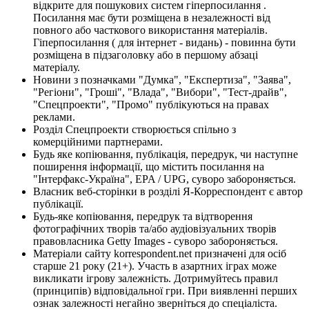
відкрите для пошукових систем гіперпосилання .
Посилання має бути розміщена в незалежності від
повного або часткового використання матеріалів.
Гіперпосилання ( для інтернет - видань) - повинна бути
розміщена в підзаголовку або в першому абзаці
матеріалу.
Новини з позначками "Думка", "Експертиза", "Заява",
"Регіони", "Гроші", "Влада", "Вибори", "Тест-драйв",
"Спецпроекти", "Промо" публікуються на правах
реклами.
Розділ Спецпроекти створюється спільно з
комерційними партнерами.
Будь яке копіювання, публікація, передрук, чи наступне
поширення інформації, що містить посилання на
"Інтерфакс-Україна", EPA / UPG, суворо забороняється.
Власник веб-сторінки в розділі Я-Корреспондент є автор
публікації.
Будь-яке копіювання, передрук та відтворення
фотографічних творів та/або аудіовізуальних творів
правовласника Getty Images - суворо забороняється.
Матеріали сайту korrespondent.net призначені для осіб
старше 21 року (21+). Участь в азартних іграх може
викликати ігрову залежність. Дотримуйтесь правил
(принципів) відповідальної гри. При виявленні перших
ознак залежності негайно зверніться до спеціаліста.