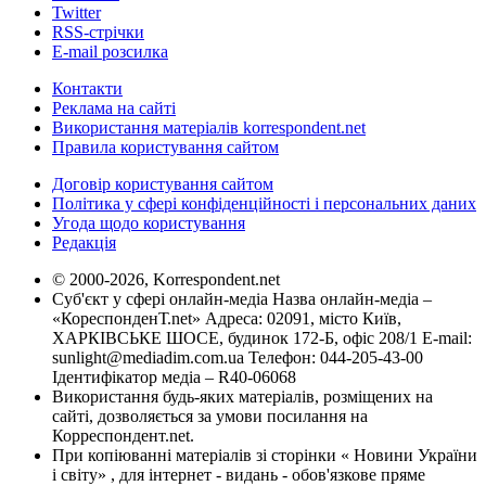
Twitter
RSS-стрічки
E-mail розсилка
Контакти
Реклама на сайті
Використання матеріалів korrespondent.net
Правила користування сайтом
Договір користування сайтом
Політика у сфері конфіденційності і персональних даних
Угода щодо користування
Редакція
© 2000-2026, Korrespondent.net
Суб'єкт у сфері онлайн-медіа Назва онлайн-медіа –
«КореспонденТ.net» Адреса: 02091, місто Київ,
ХАРКІВСЬКЕ ШОСЕ, будинок 172-Б, офіс 208/1 E-mail:
sunlight@mediadim.com.ua
Телефон: 044-205-43-00
Ідентифікатор медіа – R40-06068
Використання будь-яких матеріалів, розміщених на
сайті, дозволяється за умови посилання на
Корреспондент.net.
При копіюванні матеріалів зі сторінки « Новини України
і світу» , для інтернет - видань - обов'язкове пряме