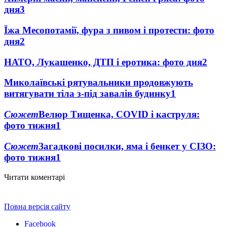
дня
3
Їжа Месопотамії, фура з пивом і протести: фото
дня
2
НАТО, Лукашенко, ДТП і еротика: фото дня
2
Миколаївські рятувальники продовжують
витягувати тіла з-під завалів будинку
1
Сюжет
Велюр Тищенка, COVID і каструля:
фото тижня
1
Сюжет
Загадкові посилки, яма і бенкет у СІЗО:
фото тижня
1
Читати коментарі
Повна версія сайту
Facebook