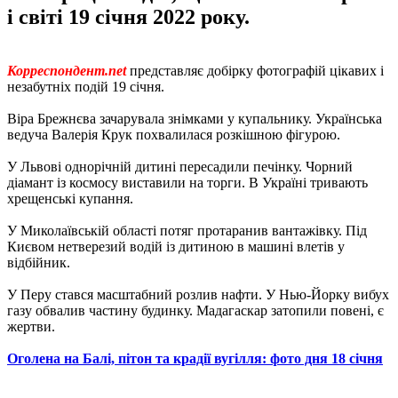
і світі 19 січня 2022 року.
Корреспондент.net
представляє добірку фотографій цікавих і
незабутніх подій 19 січня.
Віра Брежнєва зачарувала знімками у купальнику. Українська
ведуча Валерія Крук похвалилася розкішною фігурою.
У Львові однорічній дитині пересадили печінку. Чорний
діамант із космосу виставили на торги. В Україні тривають
хрещенські купання.
У Миколаївській області потяг протаранив вантажівку. Під
Києвом нетверезий водій із дитиною в машині влетів у
відбійник.
У Перу стався масштабний розлив нафти. У Нью-Йорку вибух
газу обвалив частину будинку. Мадагаскар затопили повені, є
жертви.
Оголена на Балі, пітон та крадії вугілля: фото дня 18 січня