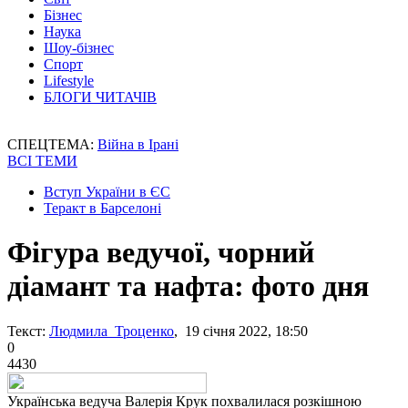
Бізнес
Наука
Шоу-бізнес
Спорт
Lifestyle
БЛОГИ ЧИТАЧІВ
СПЕЦТЕМА:
Війна в Ірані
ВСІ ТЕМИ
Вступ України в ЄС
Теракт в Барселоні
Фігура ведучої, чорний
діамант та нафта: фото дня
Текст:
Людмила Троценко
, 19 січня 2022, 18:50
0
4430
Українська ведуча Валерія Крук похвалилася розкішною