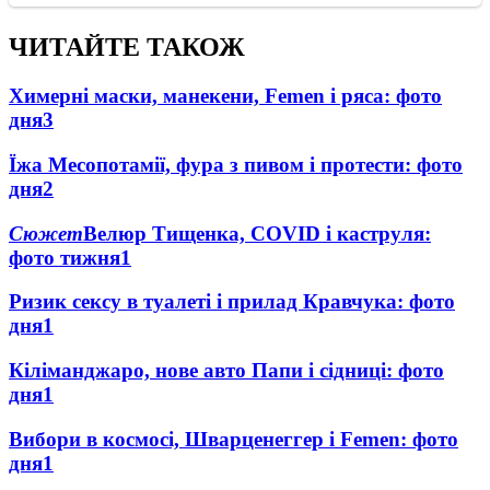
ЧИТАЙТЕ ТАКОЖ
Химерні маски, манекени, Femen і ряса: фото
дня
3
Їжа Месопотамії, фура з пивом і протести: фото
дня
2
Сюжет
Велюр Тищенка, COVID і каструля:
фото тижня
1
Ризик сексу в туалеті і прилад Кравчука: фото
дня
1
Кіліманджаро, нове авто Папи і сідниці: фото
дня
1
Вибори в космосі, Шварценеггер і Femen: фото
дня
1