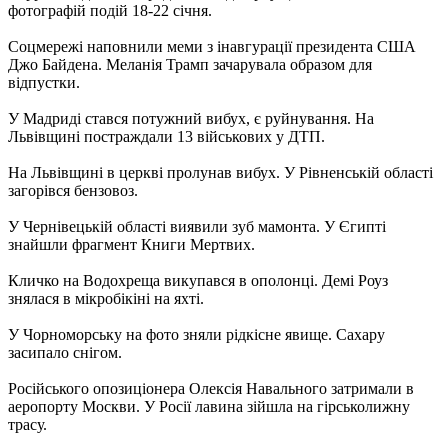
фотографій подій 18-22 січня.
Соцмережі наповнили меми з інавгурації президента США
Джо Байдена. Меланія Трамп зачарувала образом для
відпустки.
У Мадриді стався потужний вибух, є руйнування. На
Львівщині постраждали 13 військових у ДТП.
На Львівщині в церкві пролунав вибух. У Рівненській області
загорівся бензовоз.
У Чернівецькій області виявили зуб мамонта. У Єгипті
знайшли фрагмент Книги Мертвих.
Кличко на Водохреща викупався в ополонці. Демі Роуз
знялася в мікробікіні на яхті.
У Чорноморську на фото зняли рідкісне явище. Сахару
засипало снігом.
Російського опозиціонера Олексія Навального затримали в
аеропорту Москви. У Росії лавина зійшла на гірськолижну
трасу.