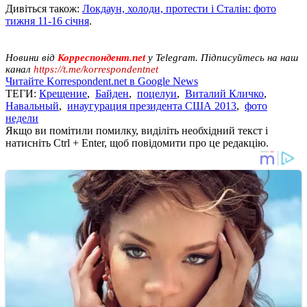
Дивіться також:
Локдаун, холоди, протести і Сталін: фото
тижня 11-16 січня
.
Новини від
Корреспондент.net
у Telegram. Підписуйтесь на наш
канал
https://t.me/korrespondentnet
Читайте Korrespondent.net в Google News
ТЕГИ:
Крещение
,
Байден
,
поцелуи
,
Виталий Кличко
,
Навальный
,
инаугурация президента США 2013
,
фото
недели
Якщо ви помітили помилку, виділіть необхідний текст і
натисніть Ctrl + Enter, щоб повідомити про це редакцію.