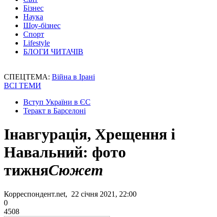
Бізнес
Наука
Шоу-бізнес
Спорт
Lifestyle
БЛОГИ ЧИТАЧІВ
СПЕЦТЕМА:
Війна в Ірані
ВСІ ТЕМИ
Вступ України в ЄС
Теракт в Барселоні
Інавгурація, Хрещення і
Навальний: фото
тижня
Сюжет
Корреспондент.net, 22 січня 2021, 22:00
0
4508