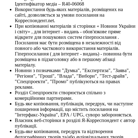
Ідентифікатор медіа – R40-06068
Використання будь-яких матеріалів, розміщених на
сайті, дозволяється за умови посилання на
Корреспондент.net.
При копіюванні матеріалів зі сторінки « Новини України
і світу» , для інтернет - видань - обов'язкове пряме
відкрите для пошукових систем гіперпосилання .
Посилання має бути розміщена в незалежності від
повного або часткового використання матеріалів.
Гіперпосилання ( для інтернет - видань) - повинна бути
розміщена в підзаголовку або в першому абзаці
матеріалу.
Новини з позначками "Думка", "Експертиза", "Заява",
"Регіони", "Гроші", "Влада", "Вибори", "Тест-драйв",
"Спецпроекти", "Промо" публікуються на правах
реклами.
Розділ Спецпроекти створюється спільно з
комерційними партнерами.
Будь яке копіювання, публікація, передрук, чи наступне
поширення інформації, що містить посилання на
"Інтерфакс-Україна", EPA / UPG, суворо забороняється.
Власник веб-сторінки в розділі Я-Корреспондент є автор
публікації.
Будь-яке копіювання, передрук та відтворення
фотографічних творів та/або аудіовізуальних творів