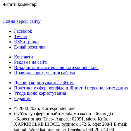
Читати коментарі
Повна версія сайту
Facebook
Twitter
RSS-стрічки
E-mail розсилка
Контакти
Реклама на сайті
Використання матеріалів korrespondent.net
Правила користування сайтом
Договір користування сайтом
Політика у сфері конфіденційності і персональних даних
Угода щодо користування
Редакція
© 2000-2026, Korrespondent.net
Суб'єкт у сфері онлайн-медіа Назва онлайн-медіа –
«КореспонденТ.net» Адреса: 02091, місто Київ,
ХАРКІВСЬКЕ ШОСЕ, будинок 172-Б, офіс 208/1 E-mail:
sunlight@mediadim.com.ua
Телефон: 044-205-43-00