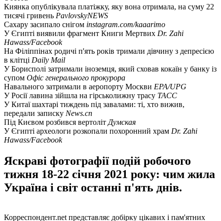
Киянка опублікувала платіжку, яку вона отримала, на суму 22
тисячі гривень
PavlovskyNEWS
Сахару засипало снігом
instagram.com/kaaarimo
У Єгипті виявили фрагмент Книги Мертвих
Dr. Zahi
Hawass/Facebook
На Філіппінах родичі п'ять років тримали дівчину з депресією
в клітці
Daily Mail
У Борисполі затримали іноземця, який сховав кокаїн у банку із
супом
Офіс генерального прокурора
Навального затримали в аеропорту Москви
EPA/UPG
У Росії лавина зійшла на гірськолижну трасу
ТАСС
У Китаї шахтарі тиждень під завалами: ті, хто вижив,
передали записку
News.cn
Під Києвом розбився вертоліт
Думская
У Єгипті археологи розкопали похоронний храм
Dr. Zahi
Hawass/Facebook
Яскраві фотографії подій робочого
тижня 18-22 січня 2021 року: чим жила
Україна і світ останні п'ять днів.
Корреспондент.net представляє добірку цікавих і пам'ятних