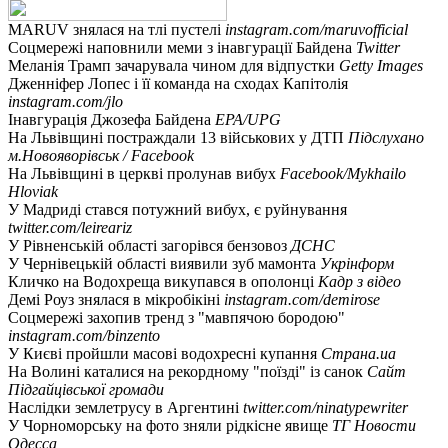
MARUV знялася на тлі пустелі
instagram.com/maruvofficial
Соцмережі наповнили меми з інавгурації Байдена
Twitter
Меланія Трамп зачарувала чином для відпустки
Getty Images
Дженніфер Лопес і її команда на сходах Капітолія
instagram.com/jlo
Інавгурація Джозефа Байдена
EPA/UPG
На Львівщині постраждали 13 військових у ДТП
Підслухано
м.Новояворівськ / Facebook
На Львівщині в церкві пролунав вибух
Facebook/Mykhailo
Hloviak
У Мадриді стався потужний вибух, є руйнування
twitter.com/leireariz
У Рівненській області загорівся бензовоз
ДСНС
У Чернівецькій області виявили зуб мамонта
Укрінформ
Кличко на Водохреща викупався в ополонці
Кадр з відео
Демі Роуз знялася в мікробікіні
instagram.com/demirose
Соцмережі захопив тренд з "мавпячою бородою"
instagram.com/binzento
У Києві пройшли масові водохресні купання
Страна.ua
На Волині каталися на рекордному "поїзді" із санок
Сайт
Підгайцівської громади
Наслідки землетрусу в Аргентині
twitter.com/ninatypewriter
У Чорноморську на фото зняли рідкісне явище
ТГ Новости
Одесса