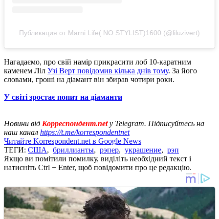
Публикация от Marni Life( NO STYLIST)1600 (@liluzivert)
Нагадаємо, про свій намір прикрасити лоб 10-каратним
каменем Ліл
Узі Верт повідомив кілька днів тому
. За його
словами, гроші на діамант він збирав чотири роки.
У світі зростає попит на діаманти
Новини від
Корреспондент.net
у Telegram. Підписуйтесь на
наш канал
https://t.me/korrespondentnet
Читайте Korrespondent.net в Google News
ТЕГИ:
США
,
бриллианты
,
рэпер
,
украшение
,
рэп
Якщо ви помітили помилку, виділіть необхідний текст і
натисніть Ctrl + Enter, щоб повідомити про це редакцію.