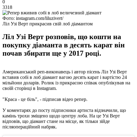
0
3318
Фото: instagram.com/liluzivert/
Ліл Узі Верт прикрасив свій лоб діамантом
Ліл Узі Верт розповів, що кошти на
покупку діаманта в десять карат він
почав збирати ще у 2017 році.
Американський реп-виконавець і автор пісень Ліл Узі Верт
вставив собі в лоб діамант вагою десять карат і вартістю 24
мільйони доларів. Ролик із прикрасою співак опублікував на
своїй сторінці в Instagram.
"Краса - це біль", - підписав відео репер.
У коментарях до посту підписники артиста відзначили, що
камінь трохи зміщено щодо центру лоба. На це Узі Верт
відповів, що діамант стане на місце, як тільки зійде
післяопераційний набряк.