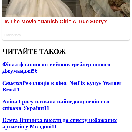
ЧИТАЙТЕ ТАКОЖ
Фінал франшизи: вийшов трейлер нового
Джуманджі
56
Сюжет
Революція в кіно. Netflix купує Warner
Bros
14
Аліна Гросу назвала найнедооціненішого
співака України
11
Олега Винника внесли до списку небажаних
артистів у Молдові
11