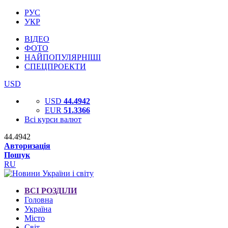
РУС
УКР
ВІДЕО
ФОТО
НАЙПОПУЛЯРНІШІ
СПЕЦПРОЕКТИ
USD
USD
44.4942
EUR
51.3366
Всі курси валют
44.4942
Авторизація
Пошук
RU
ВСІ РОЗДІЛИ
Головна
Україна
Місто
Світ