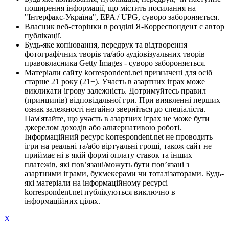
поширення інформації, що містить посилання на
"Інтерфакс-Україна", EPA / UPG, суворо забороняється.
Власник веб-сторінки в розділі Я-Корреспондент є автор
публікації.
Будь-яке копіювання, передрук та відтворення
фотографічних творів та/або аудіовізуальних творів
правовласника Getty Images - суворо забороняється.
Матеріали сайту korrespondent.net призначені для осіб
старше 21 року (21+). Участь в азартних іграх може
викликати ігрову залежність. Дотримуйтесь правил
(принципів) відповідальної гри. При виявленні перших
ознак залежності негайно зверніться до спеціаліста.
Пам'ятайте, що участь в азартних іграх не може бути
джерелом доходів або альтернативою роботі.
Інформаційний ресурс korrespondent.net не проводить
ігри на реальні та/або віртуальні гроші, також сайт не
приймає ні в якій формі оплату ставок та інших
платежів, які пов’язані/можуть бути пов’язані з
азартними іграми, букмекерами чи тоталізаторами. Будь-
які матеріали на інформаційному ресурсі
korrespondent.net публікуються виключно в
інформаційних цілях.
X