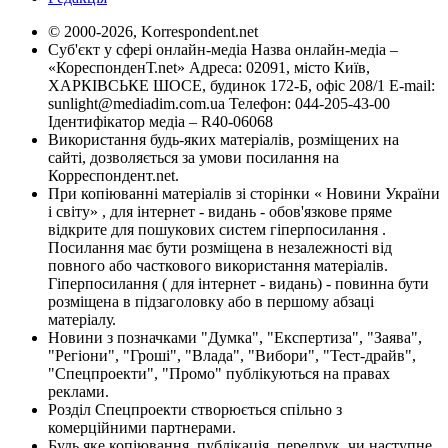
© 2000-2026, Korrespondent.net
Суб'єкт у сфері онлайн-медіа Назва онлайн-медіа –
«КореспонденТ.net» Адреса: 02091, місто Київ,
ХАРКІВСЬКЕ ШОСЕ, будинок 172-Б, офіс 208/1 E-mail:
sunlight@mediadim.com.ua
Телефон: 044-205-43-00
Ідентифікатор медіа – R40-06068
Використання будь-яких матеріалів, розміщених на
сайті, дозволяється за умови посилання на
Корреспондент.net.
При копіюванні матеріалів зі сторінки « Новини України
і світу» , для інтернет - видань - обов'язкове пряме
відкрите для пошукових систем гіперпосилання .
Посилання має бути розміщена в незалежності від
повного або часткового використання матеріалів.
Гіперпосилання ( для інтернет - видань) - повинна бути
розміщена в підзаголовку або в першому абзаці
матеріалу.
Новини з позначками "Думка", "Експертиза", "Заява",
"Регіони", "Гроші", "Влада", "Вибори", "Тест-драйв",
"Спецпроекти", "Промо" публікуються на правах
реклами.
Розділ Спецпроекти створюється спільно з
комерційними партнерами.
Будь яке копіювання, публікація, передрук, чи наступне