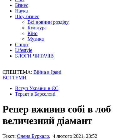
Бізнес
Наука
Шоу-бізнес
Всі новини розділу
Культура
Кіно
Музика
Спорт
Lifestyle
БЛОГИ ЧИТАЧІВ
СПЕЦТЕМА:
Війна в Ірані
ВСІ ТЕМИ
Вступ України в ЄС
Теракт в Барселоні
Репер вживив собі в лоб
величезний діамант
Текст:
Олена Буркало
, 4 лютого 2021, 23:52