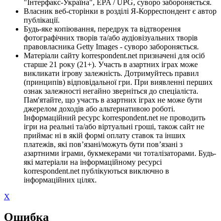
"Інтерфакс-Україна", EPA / UPG, суворо забороняється.
Власник веб-сторінки в розділі Я-Корреспондент є автор
публікації.
Будь-яке копіювання, передрук та відтворення
фотографічних творів та/або аудіовізуальних творів
правовласника Getty Images - суворо забороняється.
Матеріали сайту korrespondent.net призначені для осіб
старше 21 року (21+). Участь в азартних іграх може
викликати ігрову залежність. Дотримуйтесь правил
(принципів) відповідальної гри. При виявленні перших
ознак залежності негайно зверніться до спеціаліста.
Пам'ятайте, що участь в азартних іграх не може бути
джерелом доходів або альтернативою роботі.
Інформаційний ресурс korrespondent.net не проводить
ігри на реальні та/або віртуальні гроші, також сайт не
приймає ні в якій формі оплату ставок та інших
платежів, які пов’язані/можуть бути пов’язані з
азартними іграми, букмекерами чи тоталізаторами. Будь-
які матеріали на інформаційному ресурсі
korrespondent.net публікуються виключно в
інформаційних цілях.
X
Ошибка