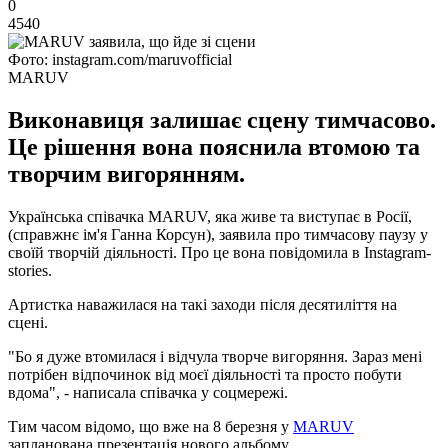
0
4540
Фото: instagram.com/maruvofficial
MARUV
Виконавиця залишає сцену тимчасово.
Це рішення вона пояснила втомою та
творчим вигорянням.
Українська співачка MARUV, яка живе та виступає в Росії,
(справжнє ім'я Ганна Корсун), заявила про тимчасову паузу у
своїй творчій діяльності. Про це вона повідомила в Instagram-
stories.
Артистка наважилася на такі заходи після десятиліття на
сцені.
"Бо я дуже втомилася і відчула творче вигоряння. Зараз мені
потрібен відпочинок від моєї діяльності та просто побути
вдома", - написала співачка у соцмережі.
Тим часом відомо, що вже на 8 березня у
MARUV
запланована презентація нового альбому.