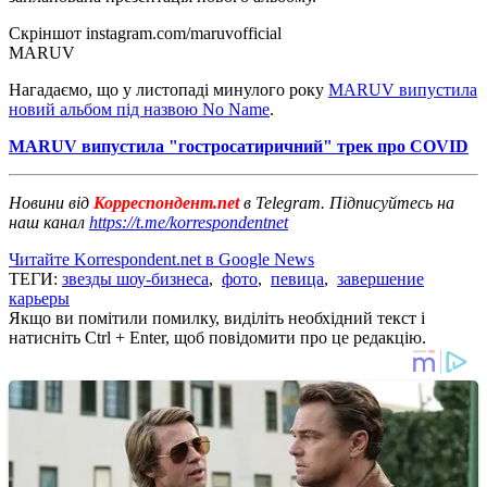
Скріншот instagram.com/maruvofficial
MARUV
Нагадаємо, що у листопаді минулого року
MARUV випустила
новий альбом під назвою No Name
.
MARUV випустила "гостросатиричний" трек про COVID
Новини від
Корреспондент.net
в Telegram. Підписуйтесь на
наш канал
https://t.me/korrespondentnet
Читайте Korrespondent.net в Google News
ТЕГИ:
звезды шоу-бизнеса
,
фото
,
певица
,
завершение
карьеры
Якщо ви помітили помилку, виділіть необхідний текст і
натисніть Ctrl + Enter, щоб повідомити про це редакцію.