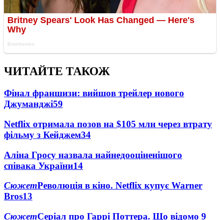
ЧИТАЙТЕ ТАКОЖ
Фінал франшизи: вийшов трейлер нового
Джуманджі
59
Netflix отримала позов на $105 млн через втрату
фільму з Кейджем
34
Аліна Гросу назвала найнедооціненішого
співака України
14
Сюжет
Революція в кіно. Netflix купує Warner
Bros
13
Сюжет
Серіал про Гаррі Поттера. Що відомо
9