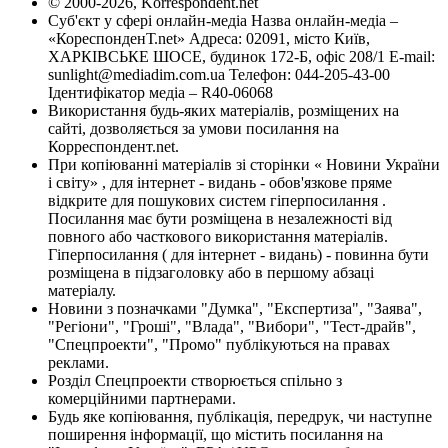
© 2000-2026, Korrespondent.net
Суб'єкт у сфері онлайн-медіа Назва онлайн-медіа –
«КореспонденТ.net» Адреса: 02091, місто Київ,
ХАРКІВСЬКЕ ШОСЕ, будинок 172-Б, офіс 208/1 E-mail:
sunlight@mediadim.com.ua
Телефон: 044-205-43-00
Ідентифікатор медіа – R40-06068
Використання будь-яких матеріалів, розміщених на
сайті, дозволяється за умови посилання на
Корреспондент.net.
При копіюванні матеріалів зі сторінки « Новини України
і світу» , для інтернет - видань - обов'язкове пряме
відкрите для пошукових систем гіперпосилання .
Посилання має бути розміщена в незалежності від
повного або часткового використання матеріалів.
Гіперпосилання ( для інтернет - видань) - повинна бути
розміщена в підзаголовку або в першому абзаці
матеріалу.
Новини з позначками "Думка", "Експертиза", "Заява",
"Регіони", "Гроші", "Влада", "Вибори", "Тест-драйв",
"Спецпроекти", "Промо" публікуються на правах
реклами.
Розділ Спецпроекти створюється спільно з
комерційними партнерами.
Будь яке копіювання, публікація, передрук, чи наступне
поширення інформації, що містить посилання на