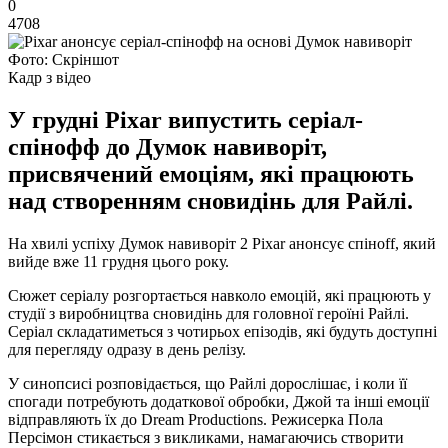
0
4708
Фото: Скріншот
Кадр з відео
У грудні Pixar випустить серіал-
спінофф до Думок навиворіт,
присвячений емоціям, які працюють
над створенням сновидінь для Райлі.
На хвилі успіху Думок навиворіт 2 Pixar анонсує спіноff, який
вийде вже 11 грудня цього року.
Сюжет серіалу розгортається навколо емоцій, які працюють у
студії з виробництва сновидінь для головної героїні Райлі.
Серіал складатиметься з чотирьох епізодів, які будуть доступні
для перегляду одразу в день релізу.
У синопсисі розповідається, що Райлі дорослішає, і коли її
спогади потребують додаткової обробки, Джой та інші емоції
відправляють їх до Dream Productions. Режисерка Пола
Персімон стикається з викликами, намагаючись створити