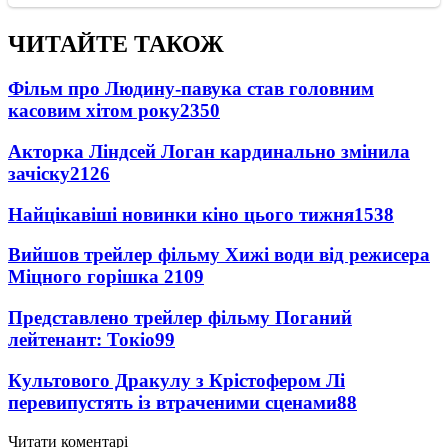
ЧИТАЙТЕ ТАКОЖ
Фільм про Людину-павука став головним
касовим хітом року
2350
Акторка Ліндсей Логан кардинально змінила
зачіску
2126
Найцікавіші новинки кіно цього тижня
1538
Вийшов трейлер фільму Хижі води від режисера
Міцного горішка 2
109
Представлено трейлер фільму Поганий
лейтенант: Токіо
99
Культового Дракулу з Крістофером Лі
перевипустять із втраченими сценами
88
Читати коментарі