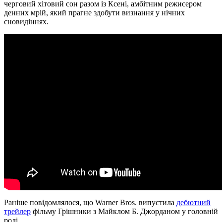
черговий хітовий сон разом із Ксені, амбітним режисером
денних мрій, який прагне здобути визнання у нічних
сновидіннях.
Раніше повідомлялося, що Warner Bros. випустила
дебютний
трейлер
фільму Грішники з Майклом Б. Джорданом у головній
ролі.