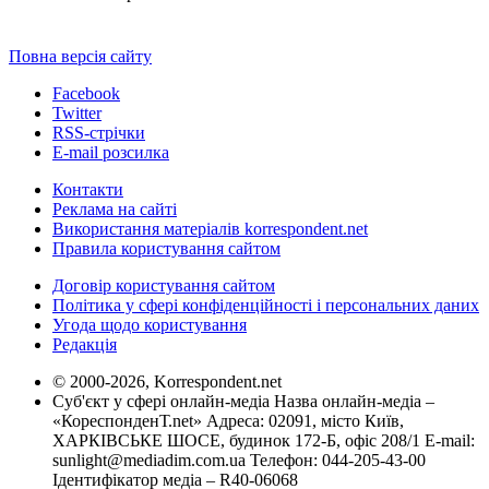
Повна версія сайту
Facebook
Twitter
RSS-стрічки
E-mail розсилка
Контакти
Реклама на сайті
Використання матеріалів korrespondent.net
Правила користування сайтом
Договір користування сайтом
Політика у сфері конфіденційності і персональних даних
Угода щодо користування
Редакція
© 2000-2026, Korrespondent.net
Суб'єкт у сфері онлайн-медіа Назва онлайн-медіа –
«КореспонденТ.net» Адреса: 02091, місто Київ,
ХАРКІВСЬКЕ ШОСЕ, будинок 172-Б, офіс 208/1 E-mail:
sunlight@mediadim.com.ua
Телефон: 044-205-43-00
Ідентифікатор медіа – R40-06068