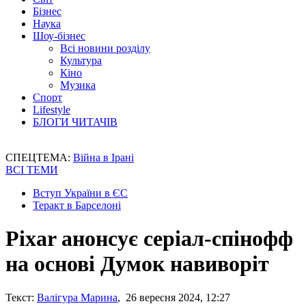
Бізнес
Наука
Шоу-бізнес
Всі новини розділу
Культура
Кіно
Музика
Спорт
Lifestyle
БЛОГИ ЧИТАЧІВ
СПЕЦТЕМА:
Війна в Ірані
ВСІ ТЕМИ
Вступ України в ЄС
Теракт в Барселоні
Pixar анонсує серіал-спінофф
на основі Думок навиворіт
Текст:
Валігура Марина
, 26 вересня 2024, 12:27