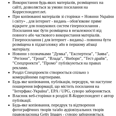
Використання будь-яких матеріалів, розміщених на
сайті, дозволяється за умови посилання на
Корреспондент.net.
При копіюванні матеріалів зі сторінки « Новини України
і світу» , для інтернет - видань - обов'язкове пряме
відкрите для пошукових систем гіперпосилання .
Посилання має бути розміщена в незалежності від
повного або часткового використання матеріалів.
Гіперпосилання ( для інтернет - видань) - повинна бути
розміщена в підзаголовку або в першому абзаці
матеріалу.
Новини з позначками "Думка", "Експертиза", "Заява",
"Регіони", "Гроші", "Влада", "Вибори", "Тест-драйв",
"Спецпроекти", "Промо" публікуються на правах
реклами.
Розділ Спецпроекти створюється спільно з
комерційними партнерами.
Будь яке копіювання, публікація, передрук, чи наступне
поширення інформації, що містить посилання на
"Інтерфакс-Україна", EPA / UPG, суворо забороняється.
Власник веб-сторінки в розділі Я-Корреспондент є автор
публікації.
Будь-яке копіювання, передрук та відтворення
фотографічних творів та/або аудіовізуальних творів
правовласника Getty Images - суворо забороняється.