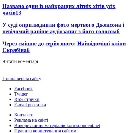
Названо один із найкращих літніх хітів усіх
часів
13
У суді оприлюднили фото мертвого Джексона і
невідомий раніше аудіозапис з його голосом
6
Через смішне до серйозного: Найвідоміші кліпи
Скрябіна
6
Читати коментарі
Повна версія сайту
Facebook
Twitter
RSS-стрічки
E-mail розсилка
Контакти
Реклама на сайті
Використання матеріалів korrespondent.net
Правила користування сайтом