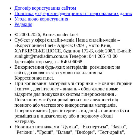
Договір користування сайтом
Політика у сфері конфіденційності і персональних даних
Угода щодо користування
Редакція
© 2000-2026, Korrespondent.net
Суб'єкт у сфері онлайн-медіа Назва онлайн-медіа –
«КореспонденТ.net» Адреса: 02091, місто Київ,
ХАРКІВСЬКЕ ШОСЕ, будинок 172-Б, офіс 208/1 E-mail:
sunlight@mediadim.com.ua
Телефон: 044-205-43-00
Ідентифікатор медіа – R40-06068
Використання будь-яких матеріалів, розміщених на
сайті, дозволяється за умови посилання на
Корреспондент.net.
При копіюванні матеріалів зі сторінки « Новини України
і світу» , для інтернет - видань - обов'язкове пряме
відкрите для пошукових систем гіперпосилання .
Посилання має бути розміщена в незалежності від
повного або часткового використання матеріалів.
Гіперпосилання ( для інтернет - видань) - повинна бути
розміщена в підзаголовку або в першому абзаці
матеріалу.
Новини з позначками "Думка", "Експертиза", "Заява",
"Регіони", "Гроші", "Влада", "Вибори", "Тест-драйв",