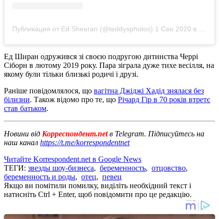
Публикация от Ed Sheeran (@teddysphotos)
1 Сен 2020 в 1:01 PDT
Ед Ширан одружився зі своєю подругою дитинства Черрі
Сіборн в лютому 2019 року. Пара зіграла дуже тихе весілля, на
якому були тільки близькі родичі і друзі.
Раніше повідомлялося, що
вагітна Джіджі Хадід знялася без
білизни
. Також відомо про те, що
Річард Гір в 70 років втретє
став батьком
.
Новини від
Корреспондент.net
в Telegram. Підписуйтесь на
наш канал
https://t.me/korrespondentnet
Читайте Korrespondent.net в Google News
ТЕГИ:
звезды шоу-бизнеса
,
беременность
,
отцовство
,
беременность и роды
,
отец
,
певец
Якщо ви помітили помилку, виділіть необхідний текст і
натисніть Ctrl + Enter, щоб повідомити про це редакцію.