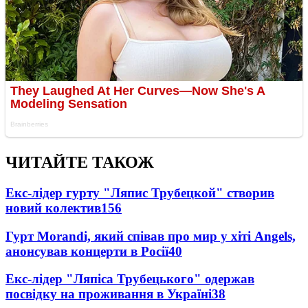
ЧИТАЙТЕ ТАКОЖ
Екс-лідер гурту "Ляпис Трубецкой" створив
новий колектив
156
Гурт Morandi, який співав про мир у хіті Angels,
анонсував концерти в Росії
40
Екс-лідер "Ляпіса Трубецького" одержав
посвідку на проживання в Україні
38