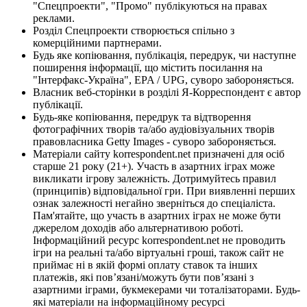
"Спецпроекти", "Промо" публікуються на правах
реклами.
Розділ Спецпроекти створюється спільно з
комерційними партнерами.
Будь яке копіювання, публікація, передрук, чи наступне
поширення інформації, що містить посилання на
"Інтерфакс-Україна", EPA / UPG, суворо забороняється.
Власник веб-сторінки в розділі Я-Корреспондент є автор
публікації.
Будь-яке копіювання, передрук та відтворення
фотографічних творів та/або аудіовізуальних творів
правовласника Getty Images - суворо забороняється.
Матеріали сайту korrespondent.net призначені для осіб
старше 21 року (21+). Участь в азартних іграх може
викликати ігрову залежність. Дотримуйтесь правил
(принципів) відповідальної гри. При виявленні перших
ознак залежності негайно зверніться до спеціаліста.
Пам'ятайте, що участь в азартних іграх не може бути
джерелом доходів або альтернативою роботі.
Інформаційний ресурс korrespondent.net не проводить
ігри на реальні та/або віртуальні гроші, також сайт не
приймає ні в якій формі оплату ставок та інших
платежів, які пов’язані/можуть бути пов’язані з
азартними іграми, букмекерами чи тоталізаторами. Будь-
які матеріали на інформаційному ресурсі