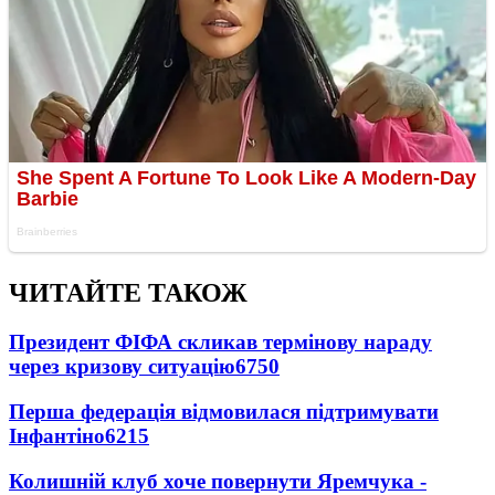
ЧИТАЙТЕ ТАКОЖ
Президент ФІФА скликав термінову нараду
через кризову ситуацію
6750
Перша федерація відмовилася підтримувати
Інфантіно
6215
Колишній клуб хоче повернути Яремчука -