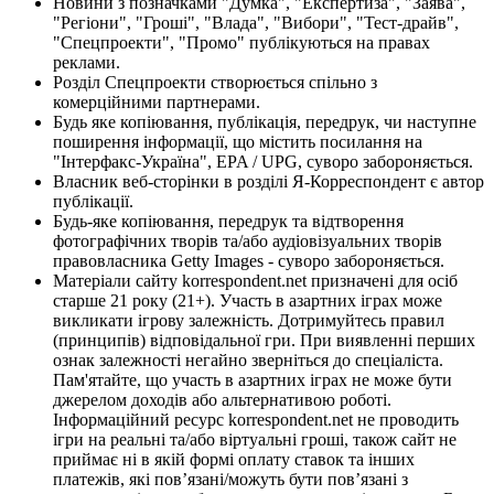
Новини з позначками "Думка", "Експертиза", "Заява",
"Регіони", "Гроші", "Влада", "Вибори", "Тест-драйв",
"Спецпроекти", "Промо" публікуються на правах
реклами.
Розділ Спецпроекти створюється спільно з
комерційними партнерами.
Будь яке копіювання, публікація, передрук, чи наступне
поширення інформації, що містить посилання на
"Інтерфакс-Україна", EPA / UPG, суворо забороняється.
Власник веб-сторінки в розділі Я-Корреспондент є автор
публікації.
Будь-яке копіювання, передрук та відтворення
фотографічних творів та/або аудіовізуальних творів
правовласника Getty Images - суворо забороняється.
Матеріали сайту korrespondent.net призначені для осіб
старше 21 року (21+). Участь в азартних іграх може
викликати ігрову залежність. Дотримуйтесь правил
(принципів) відповідальної гри. При виявленні перших
ознак залежності негайно зверніться до спеціаліста.
Пам'ятайте, що участь в азартних іграх не може бути
джерелом доходів або альтернативою роботі.
Інформаційний ресурс korrespondent.net не проводить
ігри на реальні та/або віртуальні гроші, також сайт не
приймає ні в якій формі оплату ставок та інших
платежів, які пов’язані/можуть бути пов’язані з