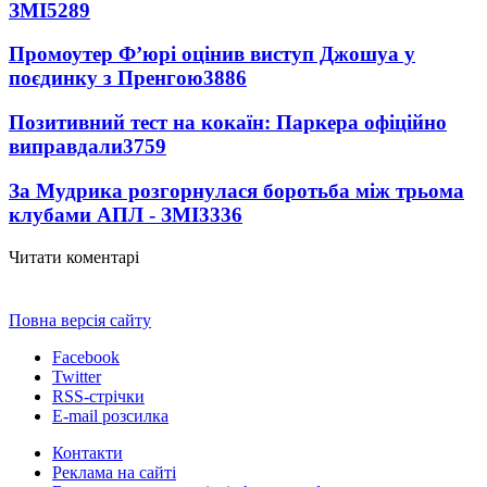
ЗМІ
5289
Промоутер Ф’юрі оцінив виступ Джошуа у
поєдинку з Пренгою
3886
Позитивний тест на кокаїн: Паркера офіційно
виправдали
3759
За Мудрика розгорнулася боротьба між трьома
клубами АПЛ - ЗМІ
3336
Читати коментарі
Повна версія сайту
Facebook
Twitter
RSS-стрічки
E-mail розсилка
Контакти
Реклама на сайті