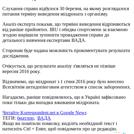
Слухання справи відбулося 30 березня, на якому розглядалося
питання терміну виведення мілдроната з організму.
Аналіз експерта показав, що терміни виведення відрізняються
від раніше прийнятих. IBU і обидва спортсмени за взаємною
згодою вирішили зупинити провадження справи до
детального вивчення експертами ВАДА.
Сторонам буде надана можливість прокоментувати результати
дослідження.
Очікується, що результати аналізу з'являться не пізніше
вересня 2016 року.
Відзначимо, що мілдронат з 1 січня 2016 року було внесено
Всесвітнім антидопінговим агентством в список заборонених.
Нагадаємо, раніше повідомлялось, що в Україні зафіксовано
поки тільки два випадки вживання мілдроната.
Читайте Korrespondent.net в Google News
ТЕГИ:
биатлон
,
ВАДА
Якщо ви помітили помилку, виділіть необхідний текст і
натисніть Ctrl + Enter, щоб повідомити про це редакцію.