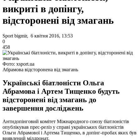
викриті в допінгу,
відсторонені від змагань
Sport bigmir, 6 квітня 2016, 13:53
0
458
Фото: xsport.ua
Абрамова відсторонена від змагань
Українські біатлоністи Ольга
Абрамова і Артем Тищенко будуть
відсторонені від змагань до
завершення досліджень
Антидопінговий комітет Міжнародного союзу біатлоністів
опублікував прес-реліз у справі українських біатлоністів
Ольги Абрамової і Артема Тищенко, в допінг-пробах яких був
виявлений мілдронат.