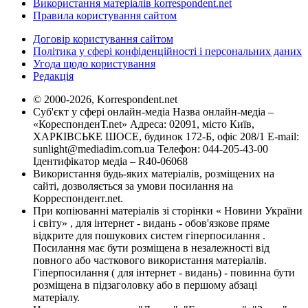
Використання матеріалів korrespondent.net
Правила користування сайтом
Договір користування сайтом
Політика у сфері конфіденційності і персональних даних
Угода щодо користування
Редакція
© 2000-2026, Korrespondent.net
Суб'єкт у сфері онлайн-медіа Назва онлайн-медіа –
«КореспонденТ.net» Адреса: 02091, місто Київ,
ХАРКІВСЬКЕ ШОСЕ, будинок 172-Б, офіс 208/1 E-mail:
sunlight@mediadim.com.ua
Телефон: 044-205-43-00
Ідентифікатор медіа – R40-06068
Використання будь-яких матеріалів, розміщених на
сайті, дозволяється за умови посилання на
Корреспондент.net.
При копіюванні матеріалів зі сторінки « Новини України
і світу» , для інтернет - видань - обов'язкове пряме
відкрите для пошукових систем гіперпосилання .
Посилання має бути розміщена в незалежності від
повного або часткового використання матеріалів.
Гіперпосилання ( для інтернет - видань) - повинна бути
розміщена в підзаголовку або в першому абзаці
матеріалу.