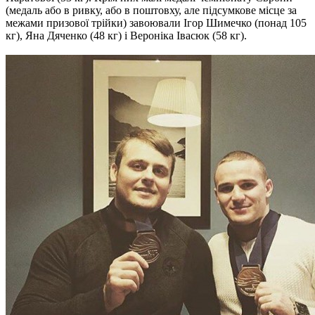
(медаль або в ривку, або в поштовху, але підсумкове місце за
межами призової трійки) завоювали Ігор Шимечко (понад 105
кг), Яна Дяченко (48 кг) і Вероніка Івасюк (58 кг).