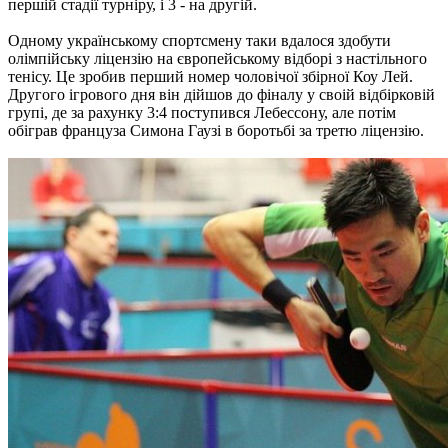
першій стадії турніру, і 3 - на другій.
Одному українському спортсмену таки вдалося здобути
олімпійську ліцензію на європейському відборі з настільного
тенісу. Це зробив перший номер чоловічої збірної Коу Лей.
Другого ігрового дня він дійшов до фіналу у своій відбірковій
групі, де за рахунку 3:4 поступився Лебессону, але потім
обіграв француза Симона Гаузі в боротьбі за третю ліцензію.