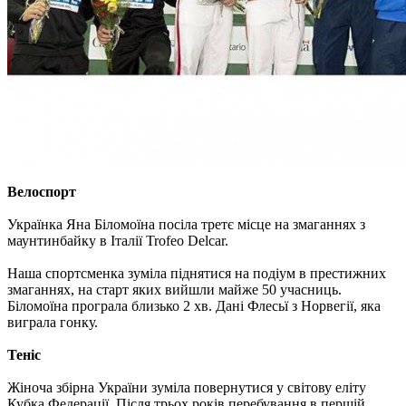
Велоспорт
Українка Яна Біломоїна посіла третє місце на змаганнях з
маунтинбайку в Італії Trofeo Delcar.
Наша спортсменка зуміла піднятися на подіум в престижних
змаганнях, на старт яких вийшли майже 50 учасниць.
Біломоїна програла близько 2 хв. Дані Флесьї з Норвегії, яка
виграла гонку.
Теніс
Жіноча збірна України зуміла повернутися у світову еліту
Кубка Федерації. Після трьох років перебування в першій