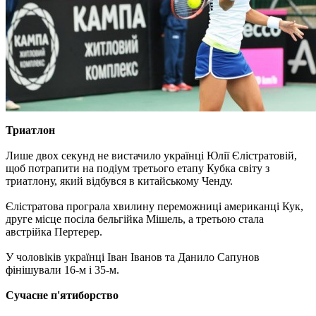
Триатлон
Лише двох секунд не вистачило українці Юлії Єлістратовій,
щоб потрапити на подіум третього етапу Кубка світу з
триатлону, який відбувся в китайському Ченду.
Єлістратова програла хвилину переможниці американці Кук,
друге місце посіла бельгійка Мішель, а третьою стала
австрійка Пертерер.
У чоловіків українці Іван Іванов та Данило Сапунов
фінішували 16-м і 35-м.
Сучасне п'ятиборство