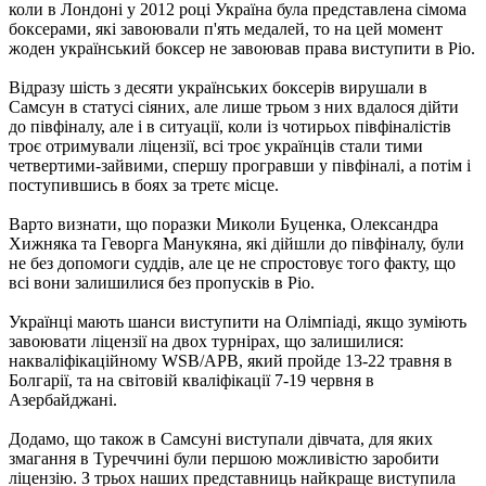
коли в Лондоні у 2012 році Україна була представлена ​​сімома
боксерами, які завоювали п'ять медалей, то на цей момент
жоден український боксер не завоював права виступити в Ріо.
Відразу шість з десяти українських боксерів вирушали в
Самсун в статусі сіяних, але лише трьом з них вдалося дійти
до півфіналу, але і в ситуації, коли із чотирьох півфіналістів
троє отримували ліцензії, всі троє українців стали тими
четвертими-зайвими, спершу програвши у півфіналі, а потім і
поступившись в боях за третє місце.
Варто визнати, що поразки Миколи Буценка, Олександра
Хижняка та Геворга Манукяна, які дійшли до півфіналу, були
не без допомоги суддів, але це не спростовує того факту, що
всі вони залишилися без пропусків в Ріо.
Українці мають шанси виступити на Олімпіаді, якщо зуміють
завоювати ліцензії на двох турнірах, що залишилися:
накваліфікаційному WSB/APB, який пройде 13-22 травня в
Болгарії, та на світовій кваліфікації 7-19 червня в
Азербайджані.
Додамо, що також в Самсуні виступали дівчата, для яких
змагання в Туреччині були першою можливістю заробити
ліцензію. З трьох наших представниць найкраще виступила