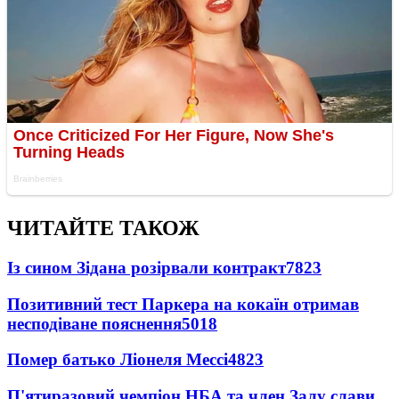
ЧИТАЙТЕ ТАКОЖ
Із сином Зідана розірвали контракт
7823
Позитивний тест Паркера на кокаїн отримав
несподіване пояснення
5018
Помер батько Ліонеля Мессі
4823
П'ятиразовий чемпіон НБА та член Залу слави