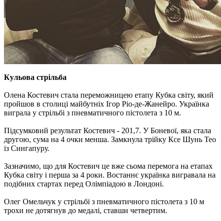
Кульова стрільба
Олена Костевич стала переможницею етапу Кубка світу, який
пройшов в столиці майбутніх Ігор Ріо-де-Жанейро. Українка
виграла у стрільбі з пневматичного пістолета з 10 м.
Підсумковий результат Костевич - 201,7. У Боневої, яка стала
другою, сума на 4 очки менша. Замкнула трійку Ксе Шунь Тео
із Сингапуру.
Зазначимо, що для Костевич це вже сьома перемога на етапах
Кубка світу і перша за 4 роки. Востаннє українка вигравала на
подібних стартах перед Олімпіадою в Лондоні.
Олег Омельчук у стрільбі з пневматичного пістолета з 10 м
трохи не дотягнув до медалі, ставши четвертим.