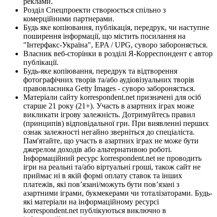
реклами.
Розділ Спецпроекти створюється спільно з
комерційними партнерами.
Будь яке копіювання, публікація, передрук, чи наступне
поширення інформації, що містить посилання на
"Інтерфакс-Україна", EPA / UPG, суворо забороняється.
Власник веб-сторінки в розділі Я-Корреспондент є автор
публікації.
Будь-яке копіювання, передрук та відтворення
фотографічних творів та/або аудіовізуальних творів
правовласника Getty Images - суворо забороняється.
Матеріали сайту korrespondent.net призначені для осіб
старше 21 року (21+). Участь в азартних іграх може
викликати ігрову залежність. Дотримуйтесь правил
(принципів) відповідальної гри. При виявленні перших
ознак залежності негайно зверніться до спеціаліста.
Пам'ятайте, що участь в азартних іграх не може бути
джерелом доходів або альтернативою роботі.
Інформаційний ресурс korrespondent.net не проводить
ігри на реальні та/або віртуальні гроші, також сайт не
приймає ні в якій формі оплату ставок та інших
платежів, які пов’язані/можуть бути пов’язані з
азартними іграми, букмекерами чи тоталізаторами. Будь-
які матеріали на інформаційному ресурсі
korrespondent.net публікуються виключно в