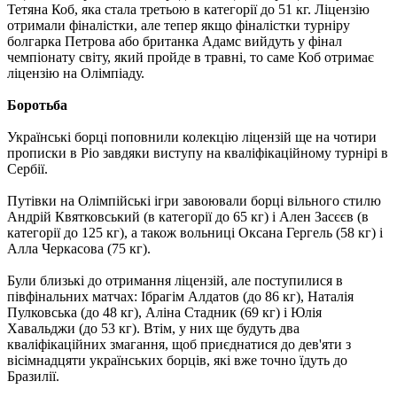
Тетяна Коб, яка стала третьою в категорії до 51 кг. Ліцензію
отримали фіналістки, але тепер якщо фіналістки турніру
болгарка Петрова або британка Адамс вийдуть у фінал
чемпіонату світу, який пройде в травні, то саме Коб отримає
ліцензію на Олімпіаду.
Боротьба
Українські борці поповнили колекцію ліцензій ще на чотири
прописки в Ріо завдяки виступу на кваліфікаційному турнірі в
Сербії.
Путівки на Олімпійські ігри завоювали борці вільного стилю
Андрій Квятковський (в категорії до 65 кг) і Ален Засєєв (в
категорії до 125 кг), а також вольниці Оксана Гергель (58 кг) і
Алла Черкасова (75 кг).
Були близькі до отримання ліцензій, але поступилися в
півфінальних матчах: Ібрагім Алдатов (до 86 кг), Наталія
Пулковська (до 48 кг), Аліна Стадник (69 кг) і Юлія
Хавальджи (до 53 кг). Втім, у них ще будуть два
кваліфікаційних змагання, щоб приєднатися до дев'яти з
вісімнадцяти українських борців, які вже точно їдуть до
Бразилії.