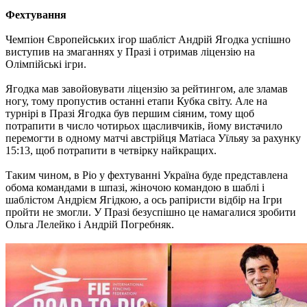
Фехтування
Чемпіон Європейських ігор шабліст Андрій Ягодка успішно
виступив на змаганнях у Празі і отримав ліцензію на
Олімпійські ігри.
Ягодка мав завойовувати ліцензію за рейтингом, але зламав
ногу, тому пропустив останні етапи Кубка світу. Але на
турнірі в Празі Ягодка був першим сіяним, тому щоб
потрапити в число чотирьох щасливчиків, йому вистачило
перемогти в одному матчі австрійця Матіаса Уїльяу за рахунку
15:13, щоб потрапити в четвірку найкращих.
Таким чином, в Ріо у фехтуванні Україна буде представлена ​​
обома командами в шпазі, жіночою командою в шаблі і
шаблістом Андрієм Ягідкою, а ось рапіристи відбір на Ігри
пройти не змогли. У Празі безуспішно це намагалися зробити
Ольга Лелейко і Андрій Погребняк.