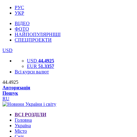
РУС
УКР
ВІДЕО
ФОТО
НАЙПОПУЛЯРНІШІ
СПЕЦПРОЕКТИ
USD
USD
44.4925
EUR
51.3357
Всі курси валют
44.4925
Авторизація
Пошук
RU
ВСІ РОЗДІЛИ
Головна
Україна
Місто
Світ