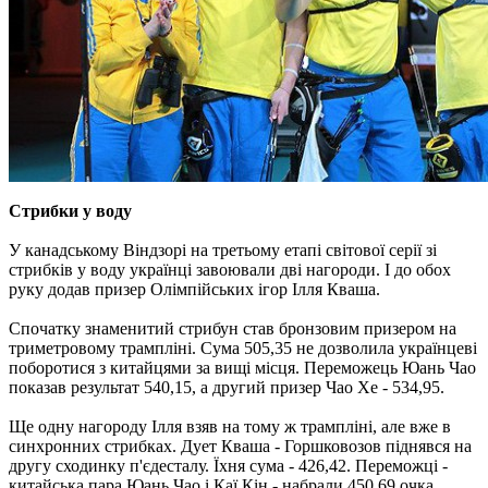
Стрибки у воду
У канадському Віндзорі на третьому етапі світової серії зі
стрибків у воду українці завоювали дві нагороди. І до обох
руку додав призер Олімпійських ігор Ілля Кваша.
Спочатку знаменитий стрибун став бронзовим призером на
триметровому трампліні. Сума 505,35 не дозволила українцеві
поборотися з китайцями за вищі місця. Переможець Юань Чао
показав результат 540,15, а другий призер Чао Хе - 534,95.
Ще одну нагороду Ілля взяв на тому ж трампліні, але вже в
синхронних стрибках. Дует Кваша - Горшковозов піднявся на
другу сходинку п'єдесталу. Їхня сума - 426,42. Переможці -
китайська пара Юань Чао і Каї Кін - набрали 450,69 очка.