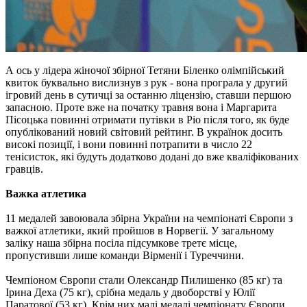
А ось у лідера жіночої збірної Тетяни Біленко олімпійський
квиток буквально вислизнув з рук - вона програла у другий
ігровий день в сутичці за останню ліцензію, ставши першою
запасною. Проте вже на початку травня вона і Маргарита
Пісоцька повинні отримати путівки в Ріо після того, як буде
опублікований новий світовий рейтинг. В українок досить
високі позиції, і вони повинні потрапити в число 22
тенісисток, які будуть додатково додані до вже кваліфікованих
гравців.
Важка атлетика
11 медалей завоювала збірна України на чемпіонаті Європи з
важкої атлетики, який пройшов в Норвегії. У загальному
заліку наша збірна посіла підсумкове третє місце,
пропустивши лише команди Вірменії і Туреччини.
Чемпіоном Європи стали Олександр Пилишенко (85 кг) та
Ірина Деха (75 кг), срібна медаль у двоборстві у Юлії
Паратової (53 кг). Крім них малі медалі чемпіонату Європи