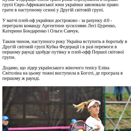
групі Євро-Африканської зони українки завоювали право
грати в наступному сезоні у Другій світовій групі.
У матчі плей-оф українки достроково - за рахунку 4:0 -
переграли команду Аргентини зусиллями Лесі Цуренко,
Катерини Бондаренко і Ольги Савчук.
Таким чином, наступного року Україна вступить в боротьбу в
Другій світовій групі Кубка Федерації і в разі перемоги в
першому раунді здобуде путівку в плей-офф Першої світової
групи.
Додамо, що лідер українського жіночого тенісу Еліна
Світоліна на цьому тижні виступила в Боготі, де програла в
першому ж раунді.