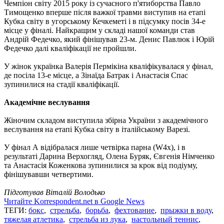
Чемпіон світу 2015 року із сучасного п'ятиборства Павло
Тимощенко вперше після важкої травми виступив на етапі
Кубка світу в угорському Кечкеметі і в підсумку посів 34-е
місце у фіналі. Найкращим у складі нашої команди став
Андрій Федечко, який фінішував 23-м. Денис Павлюк і Юрій
Федечко далі кваліфікації не пройшли.
У жінок українка Валерія Пермікіна кваліфікувалася у фінал,
де посіла 13-е місце, а Зінаїда Батрак і Анастасія Спас
зупинилися на стадії кваліфікації.
Академічне веслування
Жіночим складом виступила збірна України з академічного
веслування на етапі Кубка світу в італійському Варезі.
У фінал А відібралася лише четвірка парна (W4х), і в
результаті Дарина Верхогляд, Олена Буряк, Євгенія Німченко
та Анастасія Коженкова зупинилися за крок від подіуму,
фінішувавши четвертими.
Підготував Віталій Володько
Читайте Korrespondent.net в Google News
ТЕГИ:
бокс
,
стрельба
,
борьба
,
фехтование
,
прыжки в воду
,
тяжелая атлетика
,
стрельба из лука
,
настольный теннис
,