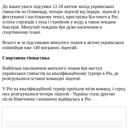
До вашої уваги підсумки 12-18 квітня: вихід українських
гімнастів на Олімпіаду, чотири ліцензії від борців, ліцензії у
фехтуванні і настільному тенісі, пристрілка Костевич в Ріо,
успіхи стрільців з лука і стрибунів у воду, а також невдача
боксерів. Минулий тиждень був дуже насиченим в
спортивному плані.
Всього ж за підсумками минулого тижня в активі українських
олімпійців вже 149 виграних ліцензій.
Спортивна гімнастика
Найбільш хвилюючим минулого тижня був виступ
українських гімнастів на кваліфікаційному турнірі в Ріо, де
розігрувалися останні командні ліцензії.
У Ріо на кваліфікаційний турнір приїхали вісім команд, і серед
них розігрувалися чотири ліцензії - Україна стала другою
після Німеччини і впевнено відібралась в Ріо.