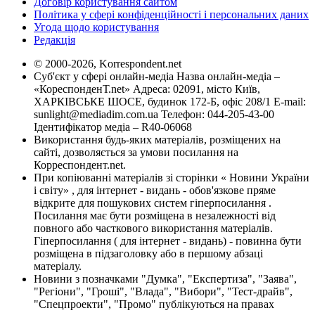
Договір користування сайтом
Політика у сфері конфіденційності і персональних даних
Угода щодо користування
Редакція
© 2000-2026, Korrespondent.net
Суб'єкт у сфері онлайн-медіа Назва онлайн-медіа –
«КореспонденТ.net» Адреса: 02091, місто Київ,
ХАРКІВСЬКЕ ШОСЕ, будинок 172-Б, офіс 208/1 E-mail:
sunlight@mediadim.com.ua
Телефон: 044-205-43-00
Ідентифікатор медіа – R40-06068
Використання будь-яких матеріалів, розміщених на
сайті, дозволяється за умови посилання на
Корреспондент.net.
При копіюванні матеріалів зі сторінки « Новини України
і світу» , для інтернет - видань - обов'язкове пряме
відкрите для пошукових систем гіперпосилання .
Посилання має бути розміщена в незалежності від
повного або часткового використання матеріалів.
Гіперпосилання ( для інтернет - видань) - повинна бути
розміщена в підзаголовку або в першому абзаці
матеріалу.
Новини з позначками "Думка", "Експертиза", "Заява",
"Регіони", "Гроші", "Влада", "Вибори", "Тест-драйв",
"Спецпроекти", "Промо" публікуються на правах