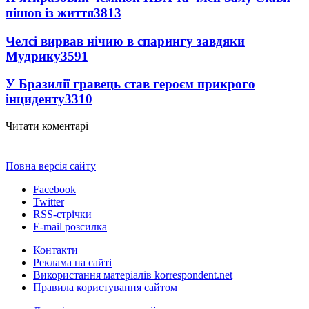
пішов із життя
3813
Челсі вирвав нічию в спарингу завдяки
Мудрику
3591
У Бразилії гравець став героєм прикрого
інциденту
3310
Читати коментарі
Повна версія сайту
Facebook
Twitter
RSS-стрічки
E-mail розсилка
Контакти
Реклама на сайті
Використання матеріалів korrespondent.net
Правила користування сайтом