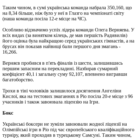
Таким чином, в сумі українська команда набрала 350,160, що
на 8,34 більше, ніж було у неї в Глазго на чемпіонаті світу
(наша команда посіла 12-е місце на ЧС).
Особливо відзначимо успіх лідера команди Олега Верняева. У
всіх видах (за винятком кілець, де мав першість Радивилів)
його оцінка була найкращою серед українських гімнастів, а на
брусах він показав найвищі бали першого дня змагань -
16,266.
Верняєв пробився в п'ять фіналів із шести, залишившись
першим запасним на перекладині. Назбирав сумарний
коефіцієнт 40,1 і загальну суму 92,107, впевнено вигравши
багатоборство.
Трохи в тіні чоловіків залишилося досягнення Ангеліни
Кислої, яка на тестових змаганнях в Ріо посіла 20-е місце з 96
учасників і також завоювала ліцензію на Ігри.
Бокс
Українські боксери не зуміли завоювали жодної ліцензії на
Олімпійські ігри в Ріо під час європейського кваліфікаційного
турніру, який проходив в турецькому Самсуні. Таким чином,