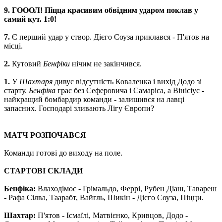
9. ГОООЛ! Піцца красивим обвідним ударом поклав у
самий кут. 1:0!
7.
Є перший удар у створ. Дієго Соуза приклався - П'ятов на
місці.
2.
Кутовий
Бенфіки
нічим не закінчився.
1.
У
Шахтаря
дивує відсутність Коваленка і вихід Додо зі
старту.
Бенфіка
грає без Сеферовича і Самаріса, а Вінісіус -
найкращий бомбардир команди - залишився на лавці
запасних. Господарі зливають Лігу Європи?
МАТЧ РОЗПОЧАВСЯ
Команди готові до виходу на поле.
СТАРТОВІ СКЛАДИ
Бенфіка:
Влаходімос - Грімальдо, Феррі, Рубен Діаш, Тавареш
- Рафа Сілва, Таарабт, Вайгль, Шикін - Дієго Соуза, Піцци.
Шахтар:
П'ятов - Ісмаїлі, Матвієнко, Кривцов, Додо -