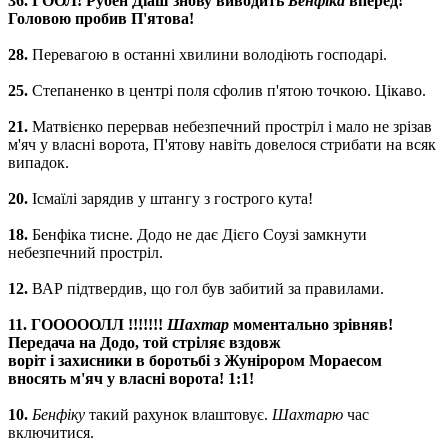
36. ГООЛ! Рубен Діаш знову виводить
Бенфіка
вперед!
Головою пробив П'ятова!
28.
Перевагою в останні хвилини володіють господарі.
25.
Степаненко в центрі поля сфолив п'ятою точкою. Цікаво.
21.
Матвієнко перервав небезпечний простріл і мало не зрізав
м'яч у власні ворота, П'ятову навіть довелося стрибати на всяк
випадок.
20.
Ісмаїлі зарядив у штангу з гострого кута!
18.
Бенфіка тисне. Додо не дає Дієго Соузі замкнути
небезпечний простріл.
12.
ВАР підтвердив, що гол був забитий за правилами.
11. ГОООООЛЛ !!!!!!!
Шахтар
моментально зрівняв!
Передача на Додо, той стріляє вздовж
воріт і захисники в боротьбі з Жунірором Мораесом
вносять м'яч у власні ворота! 1:1!
10.
Бенфіку
такий рахунок влаштовує.
Шахтарю
час
включитися.