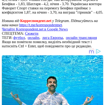
Бенфіки - 1,83, Шахтаря - 4,2, нічия - 3,70. Українська контора
Фаворит Спорт ставки на перемогу Бенфіки приймає з
коефіцієнтом 1,87, на нічию - 3,70, на виграш "гірників" - 4,05.
Новини від
Корреспондент.net
у Telegram. Підписуйтесь на
наш канал
https://t.me/korrespondentnet
.
Читайте Korrespondent.net в Google News
СПЕЦТЕМА:
Сюжети
ТЕГИ:
футбол
,
онлайн
,
лига Европы
,
онлайн трансляция
Якщо ви помітили помилку, виділіть необхідний текст і
натисніть Ctrl + Enter, щоб повідомити про це редакцію.