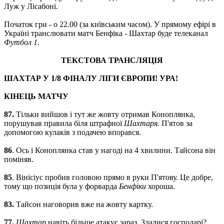
Луж у Лісабоні.
Початок гри - о 22.00 (за київським часом). У прямому ефірі в
Україні транслювати матч Бенфіка - Шахтар буде телеканал
Футбол 1
.
ТЕКСТОВА ТРАНСЛЯЦІЯ
ШАХТАР У 1/8 ФІНАЛУ ЛІГИ ЄВРОПИ! УРА!
КІНЕЦЬ МАТЧУ
87.
Тільки вийшов і тут же жовту отримав Коноплянка,
порушував правила біля штрафної
Шахтаря.
П'ятов за
допомогою кулаків з подачею впорався.
86
. Ось і Коноплянка став у нагоді на 4 хвилини. Тайсона він
поміняв.
85
. Вінісіус пробив головою прямо в руки П'ятову. Це добре,
тому що позиція була у форварда
Бенфіки
хороша.
83.
Тайсон наговорив вже на жовту картку.
77.
Шахтар
навіть більше атакує зараз. Здалися господарі?