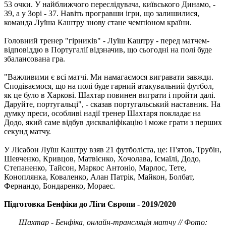
53 очки. У найближчого переслідувача, київського Динамо, -
39, а у Зорі - 37. Навіть програвши ігри, що залишилися,
команда Луїша Каштру знову стане чемпіоном країни.
Головний тренер "гірників" - Луїш Каштру - перед матчем-
відповіддю в Португалії відзначив, що сьогодні на полі буде
збалансована гра.
"Важливими є всі матчі. Ми намагаємося вигравати завжди.
Сподіваємося, що на полі буде гарний атакувальний футбол,
як це було в Харкові. Шахтар повинен виграти і пройти далі.
Даруйте, португальці", - сказав португальський наставник. На
думку преси, особливі надії тренер Шахтаря покладає на
Додо, який саме відбув дискваліфікацію і може грати з перших
секунд матчу.
У Лісабон Луїш Каштру взяв 21 футболіста, це: П'ятов, Трубін,
Шевченко, Кривцов, Матвієнко, Хочолава, Ісмаїлі, Додо,
Степаненко, Тайсон, Маркос Антоніо, Марлос, Тете,
Коноплянка, Коваленко, Алан Патрік, Майкон, Болбат,
Фернандо, Бондаренко, Мораес.
Підготовка Бенфіки до Ліги Європи - 2019/2020
Шахтар - Бенфіка, онлайн-трансляція матчу // Фото: