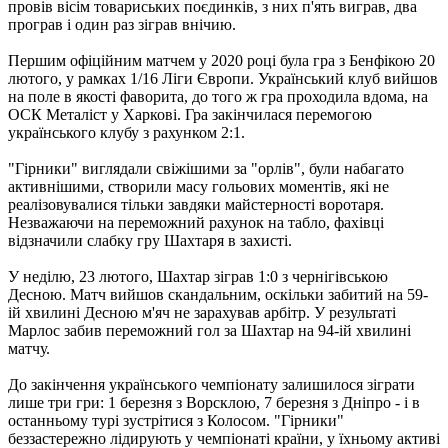
провів вісім товариських поєдинків, з них п'ять виграв, два
програв і один раз зіграв внічию.
Першим офіційним матчем у 2020 році була гра з Бенфікою 20
лютого, у рамках 1/16 Ліги Європи. Український клуб вийшов
на поле в якості фаворита, до того ж гра проходила вдома, на
ОСК Металіст у Харкові. Гра закінчилася перемогою
українського клубу з рахунком 2:1.
"Гірники" виглядали свіжішими за "орлів", були набагато
активнішими, створили масу гольових моментів, які не
реалізовувалися тільки завдяки майстерності воротаря.
Незважаючи на переможний рахунок на табло, фахівці
відзначили слабку гру Шахтаря в захисті.
У неділю, 23 лютого, Шахтар зіграв 1:0 з чернігівською
Десною. Матч вийшов скандальним, оскільки забитий на 59-
ій хвилині Десною м'яч не зарахував арбітр. У результаті
Марлос забив переможний гол за Шахтар на 94-ій хвилині
матчу.
До закінчення українського чемпіонату залишилося зіграти
лише три гри: 1 березня з Ворсклою, 7 березня з Дніпро - і в
останньому турі зустрітися з Колосом. "Гірники"
беззастережно лідирують у чемпіонаті країни, у їхньому активі