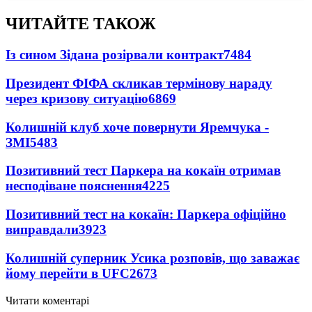
ЧИТАЙТЕ ТАКОЖ
Із сином Зідана розірвали контракт
7484
Президент ФІФА скликав термінову нараду
через кризову ситуацію
6869
Колишній клуб хоче повернути Яремчука -
ЗМІ
5483
Позитивний тест Паркера на кокаїн отримав
несподіване пояснення
4225
Позитивний тест на кокаїн: Паркера офіційно
виправдали
3923
Колишній суперник Усика розповів, що заважає
йому перейти в UFC
2673
Читати коментарі