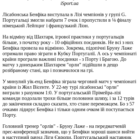
iSport.ua
Лісабонська Бенфіка виступала в Лізі чемпіонів у групі G.
Португальці змогли набрати 7 очок і пропустили в ⅛ фіналу
німецький Лейпциг і французький Ліон.
На відміну від Шахтаря, ігрової практики у португальців
більше, з початку року - 10 офіційних поєдинків. Не всі з них
Бенфіка провела на відмінно. Зокрема, підопічні Бруну Лаже
отримали право зіграти в Кубку Португалії. А ось у чемпіонаті
країни програли важливі поєдинки - з Порту і Брагою. До
матчу з донецьким Шахтарем "орли" підійшли в дещо
розібраному стані, що і позначилося на грі.
У минулий уїк-енд Бенфіка зіграла черговий матч у чемпіонаті
країни із Жил Вісенте. У 22-му турі лісабонські "орли"
виграли з рахунком 1:0. У португальській Прімейра-лізі
команди подолали трохи більше половини шляху, і за 12 турів
до закінчення складно сказати, хто стане переможцем. Бо з 57
очками лідирує Бенфіка і тільки одним очком їй поступається
Порту.
Головний тренер "орлів" - Бруну Лаже - на передматчевій
прес-конференції зазначив, що у Бенфіки хороші шанси вийти
в наступний раунд Ліги Європи. Португальський наставник