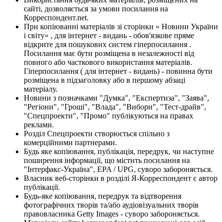
сайті, дозволяється за умови посилання на
Корреспондент.net.
При копіюванні матеріалів зі сторінки « Новини України
і світу» , для інтернет - видань - обов'язкове пряме
відкрите для пошукових систем гіперпосилання .
Посилання має бути розміщена в незалежності від
повного або часткового використання матеріалів.
Гіперпосилання ( для інтернет - видань) - повинна бути
розміщена в підзаголовку або в першому абзаці
матеріалу.
Новини з позначками "Думка", "Експертиза", "Заява",
"Регіони", "Гроші", "Влада", "Вибори", "Тест-драйв",
"Спецпроекти", "Промо" публікуються на правах
реклами.
Розділ Спецпроекти створюється спільно з
комерційними партнерами.
Будь яке копіювання, публікація, передрук, чи наступне
поширення інформації, що містить посилання на
"Інтерфакс-Україна", EPA / UPG, суворо забороняється.
Власник веб-сторінки в розділі Я-Корреспондент є автор
публікації.
Будь-яке копіювання, передрук та відтворення
фотографічних творів та/або аудіовізуальних творів
правовласника Getty Images - суворо забороняється.