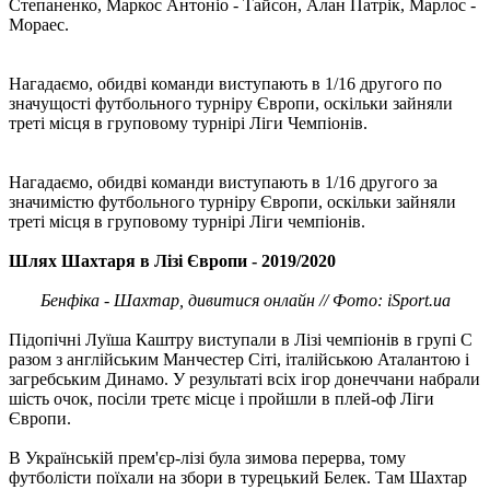
Степаненко, Маркос Антоніо - Тайсон, Алан Патрік, Марлос -
Мораес.
Нагадаємо, обидві команди виступають в 1/16 другого по
значущості футбольного турніру Європи, оскільки зайняли
треті місця в груповому турнірі Ліги Чемпіонів.
Нагадаємо, обидві команди виступають в 1/16 другого за
значимістю футбольного турніру Європи, оскільки зайняли
треті місця в груповому турнірі Ліги чемпіонів.
Шлях Шахтаря в Лізі Європи - 2019/2020
Бенфіка - Шахтар, дивитися онлайн // Фото: iSport.ua
Підопічні Луїша Каштру виступали в Лізі чемпіонів в групі С
разом з англійським Манчестер Сіті, італійською Аталантою і
загребським Динамо. У результаті всіх ігор донеччани набрали
шість очок, посіли третє місце і пройшли в плей-оф Ліги
Європи.
В Українській прем'єр-лізі була зимова перерва, тому
футболісти поїхали на збори в турецький Белек. Там Шахтар