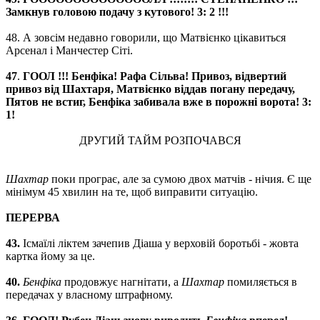
Замкнув головою подачу з кутового! 3: 2 !!!
48. А зовсім недавно говорили, що Матвієнко цікавиться
Арсенал і Манчестер Сіті.
47
.
ГООЛ !!! Бенфіка! Рафа Сільва! Привоз, відвертий
привоз від Шахтаря, Матвієнко віддав погану передачу,
Пятов не встиг, Бенфіка забивала вже в порожні ворота! 3:
1!
ДРУГИЙ ТАЙМ РОЗПОЧАВСЯ
Шахтар
поки програє, але за сумою двох матчів - нічия. Є ще
мінімум 45 хвилин на те, щоб виправити ситуацію.
ПЕРЕРВА
43.
Ісмаїлі ліктем зачепив Діаша у верховій боротьбі - жовта
картка йому за це.
40.
Бенфіка
продовжує нагнітати, а
Шахтар
помиляється в
передачах у власному штрафному.