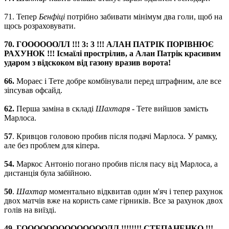
71. Тепер
Бенфіці
потрібно забивати мінімум два голи, щоб на
щось розраховувати.
70. ГООООООЛЛ !!! 3: 3 !!! АЛАН ПАТРІК ПОРІВНЮЄ
РАХУНОК !!! Ісмаїлі прострілив, а Алан Патрік красивим
ударом з відскоком від газону вразив ворота!
66.
Мораес і Тете добре комбінували перед штрафним, але все
зіпсував офсайд.
62.
Перша заміна в складі
Шахтаря
- Тете вийшов замість
Марлоса.
57
. Кривцов головою пробив після подачі Марлоса. У рамку,
але без проблем для кіпера.
54.
Маркос Антоніо погано пробив після пасу від Марлоса, а
дистанція була забійною.
50
.
Шахтар
моментально відквитав один м'яч і тепер рахунок
двох матчів вже на користь саме гірників. Все за рахунок двох
голів на виїзді.
49.
ГООООООООООООООЛЛ !!!!!!!! СТЕПАНЕНКО !!!