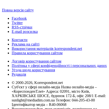
Повна версія сайту
Facebook
Twitter
RSS-стрічки
E-mail розсилка
Контакти
Реклама на сайті
Використання матеріалів korrespondent.net
Правила користування сайтом
Договір користування сайтом
Політика у сфері конфіденційності і персональних даних
Угода щодо користування
Редакція
© 2000-2026, Korrespondent.net
Суб'єкт у сфері онлайн-медіа Назва онлайн-медіа –
«КореспонденТ.net» Адреса: 02091, місто Київ,
ХАРКІВСЬКЕ ШОСЕ, будинок 172-Б, офіс 208/1 E-mail:
sunlight@mediadim.com.ua
Телефон: 044-205-43-00
Ідентифікатор медіа – R40-06068
Використання будь-яких матеріалів, розміщених на