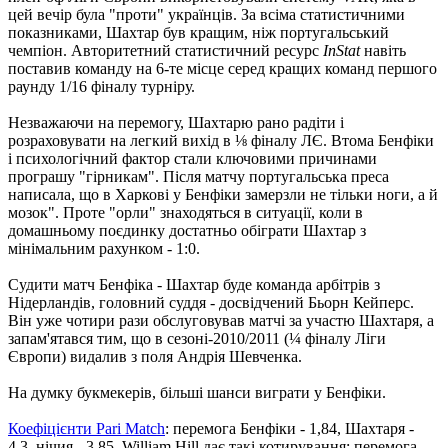
цей вечір була "проти" українців. За всіма статистичними
показниками, Шахтар був кращим, ніж португальський
чемпіон. Авторитетний статистичний ресурс
InStat
навіть
поставив команду на 6-те місце серед кращих команд першого
раунду 1/16 фіналу турніру.
Незважаючи на перемогу, Шахтарю рано радіти і
розраховувати на легкий вихід в ⅛ фіналу ЛЄ. Втома Бенфіки
і психологічний фактор стали ключовими причинами
програшу "гірникам". Після матчу португальська преса
написала, що в Харкові у Бенфіки замерзли не тільки ноги, а й
мозок". Проте "орли" знаходяться в ситуації, коли в
домашньому поєдинку достатньо обіграти Шахтар з
мінімальним рахунком - 1:0.
Судити матч Бенфіка - Шахтар буде команда арбітрів з
Нідерландів, головний суддя - досвідчений Бьорн Кейперс.
Він уже чотири рази обслуговував матчі за участю Шахтаря, а
запам'ятався тим, що в сезоні-2010/2011 (¼ фіналу Ліги
Європи) видалив з поля Андрія Шевченка.
На думку букмекерів, більші шанси виграти у Бенфіки.
Коефіцієнти Pari Match
: перемога Бенфіки - 1,84, Шахтаря -
4,3, нічия - 3,85. William Hill дає такі котирування: перемога