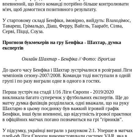
впевнений, що його команді потрібно більше контролювати
м'яч, щоб домогтися позитивного результату.
У стартовому складі Бенфіки, імовірно, вийдуть: Влаходімос,
Тавареш, Грімальдо, Діаш, Ферру, Вайгль, Таарабт, Сілва,
Серві, Піцці, Соуза.
Прогнози букмекерів на гру Бенфіка - Шахтар, думка
експертів
Онлайн Шахтар - Бенфіка // Фото: iSport.ua
До цього часу Бенфіка і Шахтар зустрічалися в розіграші Ліги
чемпіонів сезону-2007/2008. Команди тоді виступали в одній
групі і по разу виграли одне в одного в гостях.
Перша зустріч на стадії 1/16 Ліги Європи - 2019/2020
викликала багато суперечок у футбольних експертів. Ще до
матчу думка фахівців розділилася, одні вважали, що на руку
Шахтарю в цьому поєдинку був важкий ігровий графік
Бенфіки, інші були впевнені, що відсутність ігрової практики
в офіційних матчах погано позначиться на грі "гірників".
У підсумку, українці виграли з рахунком 2:1. Уперше в матчах
плей-оф Ліги Європи використовували систему VAR, яка в