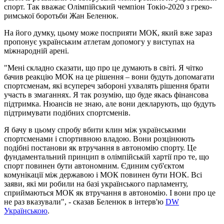
спорт. Так вважає Олімпійський чемпіон Токіо-2020 з греко-
римської боротьби Жан Беленюк.
На його думку, цьому може посприяти МОК, який вже зараз
пропонує українським атлетам допомогу у виступах на
міжнародній арені.
"Мені складно сказати, що про це думають в світі. Я чітко
бачив реакцію МОК на це рішення – вони будуть допомагати
спортсменам, які всупереч забороні ухвалять рішення брати
участь в змаганнях. Я так розумію, що буде якась фінансова
підтримка. Нюансів не знаю, але вони декларують, що будуть
підтримувати подібних спортсменів.
Я бачу в цьому спробу вбити клин між українськими
спортсменами і спортивною владою. Вони розцінюють
подібні постанови як втручання в автономію спорту. Це
фундаментальний принцип в олімпійській хартії про те, що
спорт повинен бути автономним. Єдиним суб'єктом
комунікації між державою і МОК повинен бути НОК. Всі
заяви, які ми робили на базі українського парламенту,
сприймаються МОК як втручання в автономію. І вони про це
не раз вказували", - сказав Беленюк в інтерв'ю
DW
Українською
.