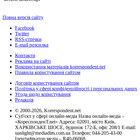
Повна версія сайту
Facebook
Twitter
RSS-стрічки
E-mail розсилка
Контакти
Реклама на сайті
Використання матеріалів korrespondent.net
Правила користування сайтом
Договір користування сайтом
Політика у сфері конфіденційності і персональних даних
Угода щодо користування
Редакція
© 2000-2026, Korrespondent.net
Суб'єкт у сфері онлайн-медіа Назва онлайн-медіа –
«КореспонденТ.net» Адреса: 02091, місто Київ,
ХАРКІВСЬКЕ ШОСЕ, будинок 172-Б, офіс 208/1 E-mail:
sunlight@mediadim.com.ua
Телефон: 044-205-43-00
Ідентифікатор медіа – R40-06068