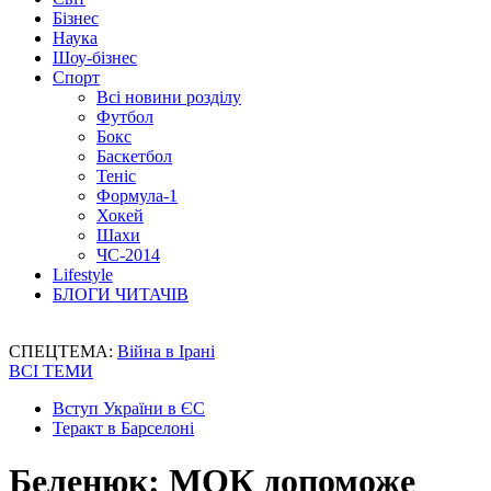
Бізнес
Наука
Шоу-бізнес
Спорт
Всі новини розділу
Футбол
Бокс
Баскетбол
Теніс
Формула-1
Хокей
Шахи
ЧС-2014
Lifestyle
БЛОГИ ЧИТАЧІВ
СПЕЦТЕМА:
Війна в Ірані
ВСІ ТЕМИ
Вступ України в ЄС
Теракт в Барселоні
Беленюк: МОК допоможе