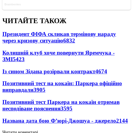
ЧИТАЙТЕ ТАКОЖ
Президент ФІФА скликав термінову нараду
через кризову ситуацію
6832
Колишній клуб хоче повернути Яремчука -
ЗМІ
5423
Із сином Зідана розірвали контракт
4674
Позитивний тест на кокаїн: Паркера офіційно
виправдали
3905
Позитивний тест Паркера на кокаїн отримав
несподіване пояснення
3595
Названа дата бою Ф’юрі-Джошуа - джерело
2144
Читати коментарі