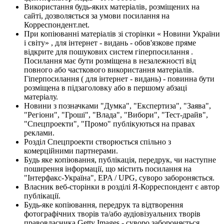
Використання будь-яких матеріалів, розміщених на
сайті, дозволяється за умови посилання на
Корреспондент.net.
При копіюванні матеріалів зі сторінки « Новини України
і світу» , для інтернет - видань - обов'язкове пряме
відкрите для пошукових систем гіперпосилання .
Посилання має бути розміщена в незалежності від
повного або часткового використання матеріалів.
Гіперпосилання ( для інтернет - видань) - повинна бути
розміщена в підзаголовку або в першому абзаці
матеріалу.
Новини з позначками "Думка", "Експертиза", "Заява",
"Регіони", "Гроші", "Влада", "Вибори", "Тест-драйв",
"Спецпроекти", "Промо" публікуються на правах
реклами.
Розділ Спецпроекти створюється спільно з
комерційними партнерами.
Будь яке копіювання, публікація, передрук, чи наступне
поширення інформації, що містить посилання на
"Інтерфакс-Україна", EPA / UPG, суворо забороняється.
Власник веб-сторінки в розділі Я-Корреспондент є автор
публікації.
Будь-яке копіювання, передрук та відтворення
фотографічних творів та/або аудіовізуальних творів
правовласника Getty Images - суворо забороняється.