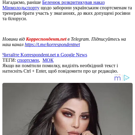
Нагадаємо, раніше
Беленюк розкритикував наказ
Мінмолодьспорту
щодо заборони українським спортсменам та
тренерам брати участь у змаганнях, до яких допущені росіяни
та білоруси.
Новини від
Корреспондент.net
в Telegram. Підписуйтесь на
наш канал
https://t.me/korrespondentnet
Читайте Korrespondent.net в Google News
ТЕГИ:
спортсмен
,
МОК
Якщо ви помітили помилку, виділіть необхідний текст і
натисніть Ctrl + Enter, щоб повідомити про це редакцію.