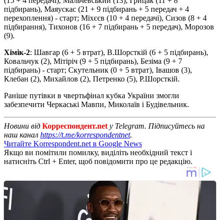
(15 + 4 передачі), Мальчевський (13), Грицак (11 + 8
підбирань), Маяускас (21 + 9 підбирань + 5 передач + 4
перехоплення) - старт; Міхєєв (10 + 4 передачі), Сизов (8 + 4
підбирання), Тихонов (16 + 7 підбирань + 5 передач), Морозов
(9).
Хімік-2
: Шавгар (6 + 5 втрат), В.Шорсткій (6 + 5 підбирань),
Ковальчук (2), Мітіріч (9 + 5 підбирань), Безіма (9 + 7
підбирань) - старт; Скутельник (0 + 5 втрат), Івашов (3),
Клебан (2), Михайлов (2), Петренко (5), Р.Шорсткій.
Раніше путівки в чвертьфінал кубка України змогли
забезпечити Черкаські Мавпи, Миколаїв і Будівельник.
Новини від
Корреспондент.net
у Telegram. Підписуйтесь на
наш канал
https://t.me/korrespondentnet
.
Читайте Korrespondent.net в Google News
Якщо ви помітили помилку, виділіть необхідний текст і
натисніть Ctrl + Enter, щоб повідомити про це редакцію.