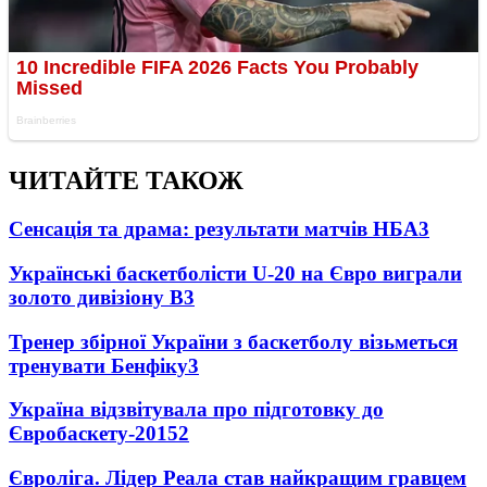
ЧИТАЙТЕ ТАКОЖ
Сенсація та драма: результати матчів НБА
3
Українські баскетболісти U-20 на Євро виграли
золото дивізіону В
3
Тренер збірної України з баскетболу візьметься
тренувати Бенфіку
3
Україна відзвітувала про підготовку до
Євробаскету-2015
2
Євроліга. Лідер Реала став найкращим гравцем