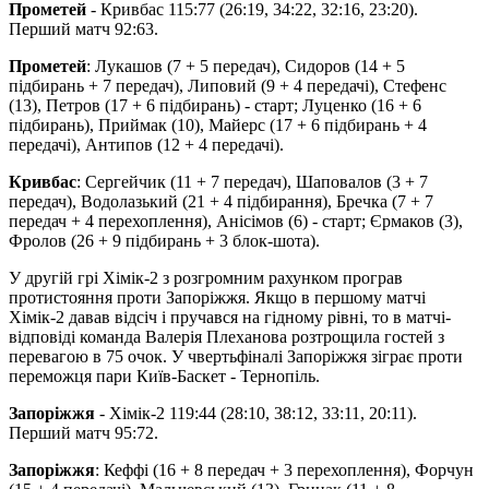
Прометей
- Кривбас 115:77 (26:19, 34:22, 32:16, 23:20).
Перший матч 92:63.
Прометей
: Лукашов (7 + 5 передач), Сидоров (14 + 5
підбирань + 7 передач), Липовий (9 + 4 передачі), Стефенс
(13), Петров (17 + 6 підбирань) - старт; Луценко (16 + 6
підбирань), Приймак (10), Майерс (17 + 6 підбирань + 4
передачі), Антипов (12 + 4 передачі).
Кривбас
: Сергейчик (11 + 7 передач), Шаповалов (3 + 7
передач), Водолазький (21 + 4 підбирання), Бречка (7 + 7
передач + 4 перехоплення), Анісімов (6) - старт; Єрмаков (3),
Фролов (26 + 9 підбирань + 3 блок-шота).
У другій грі Хімік-2 з розгромним рахунком програв
протистояння проти Запоріжжя. Якщо в першому матчі
Хімік-2 давав відсіч і пручався на гідному рівні, то в матчі-
відповіді команда Валерія Плеханова розтрощила гостей з
перевагою в 75 очок. У чвертьфіналі Запоріжжя зіграє проти
переможця пари Київ-Баскет - Тернопіль.
Запоріжжя
- Хімік-2 119:44 (28:10, 38:12, 33:11, 20:11).
Перший матч 95:72.
Запоріжжя
: Кеффі (16 + 8 передач + 3 перехоплення), Форчун