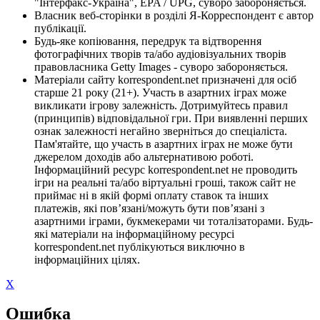
"Інтерфакс-Україна", EPA / UPG, суворо забороняється.
Власник веб-сторінки в розділі Я-Корреспондент є автор
публікації.
Будь-яке копіювання, передрук та відтворення
фотографічних творів та/або аудіовізуальних творів
правовласника Getty Images - суворо забороняється.
Матеріали сайту korrespondent.net призначені для осіб
старше 21 року (21+). Участь в азартних іграх може
викликати ігрову залежність. Дотримуйтесь правил
(принципів) відповідальної гри. При виявленні перших
ознак залежності негайно зверніться до спеціаліста.
Пам'ятайте, що участь в азартних іграх не може бути
джерелом доходів або альтернативою роботі.
Інформаційний ресурс korrespondent.net не проводить
ігри на реальні та/або віртуальні гроші, також сайт не
приймає ні в якій формі оплату ставок та інших
платежів, які пов’язані/можуть бути пов’язані з
азартними іграми, букмекерами чи тоталізаторами. Будь-
які матеріали на інформаційному ресурсі
korrespondent.net публікуються виключно в
інформаційних цілях.
X
Ошибка