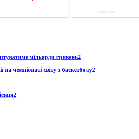
оштуватиме мільярди гривень
2
ї на чемпіонаті світу з баскетболу
2
ісяця
2