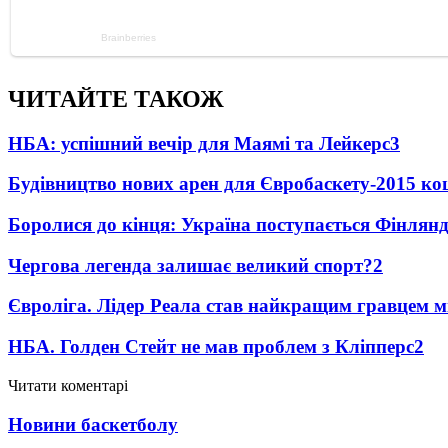
ЧИТАЙТЕ ТАКОЖ
НБА: успішний вечір для Маямі та Лейкерс
3
Будівництво нових арен для Євробаскету-2015 к
Боролися до кінця: Україна поступається Фінлянді
Чергова легенда залишає великий спорт?
2
Євроліга. Лідер Реала став найкращим гравцем м
НБА. Голден Стейт не мав проблем з Кліпперс
2
Читати коментарі
Новини баскетболу