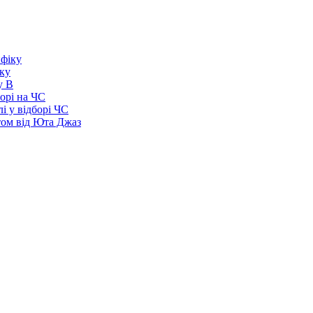
іку
у В
борі на ЧС
і у відборі ЧС
том від Юта Джаз