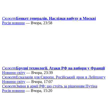
Сюжет
Бенкет генералів. Наслідки вибуху в Москві
Росія новини
— Вчора, 23:58
Сюжет
Брудні технології. Атаки РФ на вибори у Франції
Новини світу
— Вчора, 23:39
Сюжет
Ескалація для Європи. Російський дрон в Лейпцигу
Новини світу
— Вчора, 17:07
Сюжет
Зміни в армії РФ: що стоїть за рішенням Путіна
Росія новини
— Вчора, 15:20