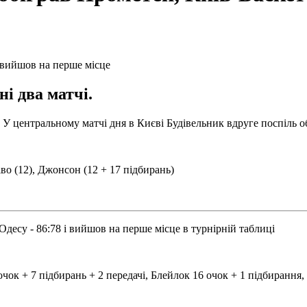
ні два матчі.
а. У центральному матчі дня в Києві Будівельник вдруге поспіль о
іво (12), Джонсон (12 + 17 підбирань)
Одесу - 86:78 і вийшов на перше місце в турнірній таблиці
 очок + 7 підбирань + 2 передачі, Блейлок 16 очок + 1 підбирання