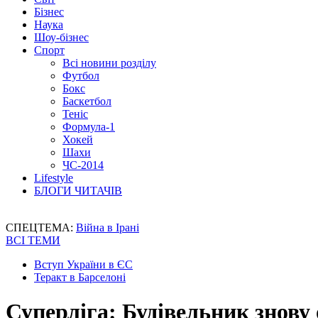
Бізнес
Наука
Шоу-бізнес
Спорт
Всі новини розділу
Футбол
Бокс
Баскетбол
Теніс
Формула-1
Хокей
Шахи
ЧС-2014
Lifestyle
БЛОГИ ЧИТАЧІВ
СПЕЦТЕМА:
Війна в Ірані
ВСІ ТЕМИ
Вступ України в ЄС
Теракт в Барселоні
Суперліга: Будівельник знову