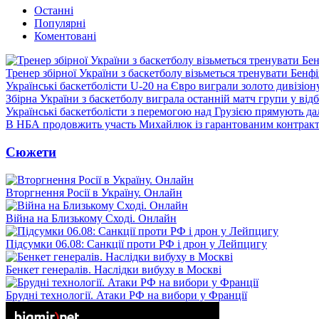
Останні
Популярні
Коментовані
Тренер збірної України з баскетболу візьметься тренувати Бенф
Українські баскетболісти U-20 на Євро виграли золото дивізіон
Збірна України з баскетболу виграла останній матч групи у від
Українські баскетболісти з перемогою над Грузією прямують дал
В НБА продовжить участь Михайлюк із гарантованим контрак
Сюжети
Вторгнення Росії в Україну. Онлайн
Війна на Близькому Сході. Онлайн
Підсумки 06.08: Санкції проти РФ і дрон у Лейпцигу
Бенкет генералів. Наслідки вибуху в Москві
Брудні технології. Атаки РФ на вибори у Франції