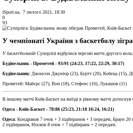
iSport.ua, 7 лютого 2021, 18:30
0
93
У чемпіонаті України з баскетболу зігра
У баскетбольній Суперлізі відбулися чергові матчі другого кол
Будівельник - Прометей - 93:91 (24:23, 17:22, 22:29, 30:17)
Будівельник
: Джонсон Джуніор (23), Буртт (20), Кобець (15), Д
Прометей: Майєрс (27), Вон (18), Стефенс (16), Лукашов (11)
В іншому матчі Київ-Баскет на виїзді в рівному матчі дотиснув 
Одеса - Київ-Баскет - 78:86 (25:23, 21:18 16:24, 16:21)
Одеса
: Кондраков 7 очок + 3 підбирання + 3 передачі, Браун 20
2 підбирання, Носков 8 очок + 7 підбирань + 2 передачі.