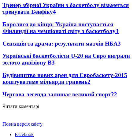
Тренер збірної України з баскетболу візьметься
тренувати Бенфіку
4
Боролися до кінця: Україна поступається
Фінляндії на чемпіонаті світу з баскетболу
3
Сенсація та драма: результати матчів НБА
3
Українські баскетболісти U-20 на Євро виграли
золото дивізіону В
3
Будівництво нових арен для Євробаскету-2015
коштуватиме мільярди гривень
2
Чергова легенда залишає великий спорт?
2
Читати коментарі
Повна версія сайту
Facebook