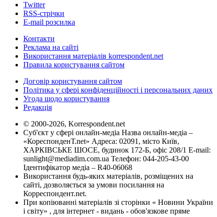
Twitter
RSS-стрічки
E-mail розсилка
Контакти
Реклама на сайті
Використання матеріалів korrespondent.net
Правила користування сайтом
Договір користування сайтом
Політика у сфері конфіденційності і персональних даних
Угода щодо користування
Редакція
© 2000-2026, Korrespondent.net
Суб'єкт у сфері онлайн-медіа Назва онлайн-медіа –
«КореспонденТ.net» Адреса: 02091, місто Київ,
ХАРКІВСЬКЕ ШОСЕ, будинок 172-Б, офіс 208/1 E-mail:
sunlight@mediadim.com.ua
Телефон: 044-205-43-00
Ідентифікатор медіа – R40-06068
Використання будь-яких матеріалів, розміщених на
сайті, дозволяється за умови посилання на
Корреспондент.net.
При копіюванні матеріалів зі сторінки « Новини України
і світу» , для інтернет - видань - обов'язкове пряме