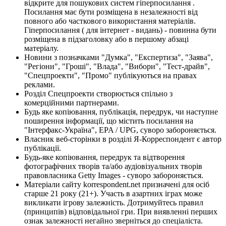
відкрите для пошукових систем гіперпосилання .
Посилання має бути розміщена в незалежності від
повного або часткового використання матеріалів.
Гіперпосилання ( для інтернет - видань) - повинна бути
розміщена в підзаголовку або в першому абзаці
матеріалу.
Новини з позначками "Думка", "Експертиза", "Заява",
"Регіони", "Гроші", "Влада", "Вибори", "Тест-драйв",
"Спецпроекти", "Промо" публікуються на правах
реклами.
Розділ Спецпроекти створюється спільно з
комерційними партнерами.
Будь яке копіювання, публікація, передрук, чи наступне
поширення інформації, що містить посилання на
"Інтерфакс-Україна", EPA / UPG, суворо забороняється.
Власник веб-сторінки в розділі Я-Корреспондент є автор
публікації.
Будь-яке копіювання, передрук та відтворення
фотографічних творів та/або аудіовізуальних творів
правовласника Getty Images - суворо забороняється.
Матеріали сайту korrespondent.net призначені для осіб
старше 21 року (21+). Участь в азартних іграх може
викликати ігрову залежність. Дотримуйтесь правил
(принципів) відповідальної гри. При виявленні перших
ознак залежності негайно зверніться до спеціаліста.