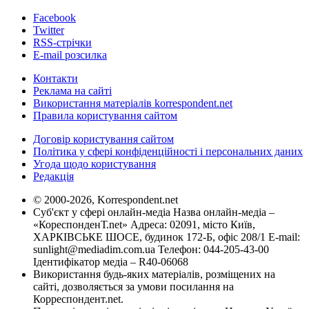
Facebook
Twitter
RSS-стрічки
E-mail розсилка
Контакти
Реклама на сайті
Використання матеріалів korrespondent.net
Правила користування сайтом
Договір користування сайтом
Політика у сфері конфіденційності і персональних даних
Угода щодо користування
Редакція
© 2000-2026, Korrespondent.net
Суб'єкт у сфері онлайн-медіа Назва онлайн-медіа –
«КореспонденТ.net» Адреса: 02091, місто Київ,
ХАРКІВСЬКЕ ШОСЕ, будинок 172-Б, офіс 208/1 E-mail:
sunlight@mediadim.com.ua
Телефон: 044-205-43-00
Ідентифікатор медіа – R40-06068
Використання будь-яких матеріалів, розміщених на
сайті, дозволяється за умови посилання на
Корреспондент.net.