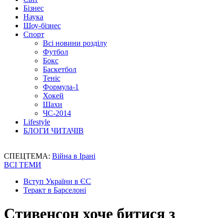
Бізнес
Наука
Шоу-бізнес
Спорт
Всі новини розділу
Футбол
Бокс
Баскетбол
Теніс
Формула-1
Хокей
Шахи
ЧС-2014
Lifestyle
БЛОГИ ЧИТАЧІВ
СПЕЦТЕМА:
Війна в Ірані
ВСІ ТЕМИ
Вступ України в ЄС
Теракт в Барселоні
Стивенсон хоче битися з