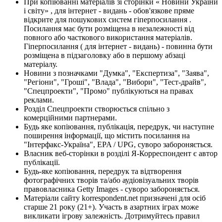
При копіюванні матеріалів зі сторінки « Новини України
і світу» , для інтернет - видань - обов'язкове пряме
відкрите для пошукових систем гіперпосилання .
Посилання має бути розміщена в незалежності від
повного або часткового використання матеріалів.
Гіперпосилання ( для інтернет - видань) - повинна бути
розміщена в підзаголовку або в першому абзаці
матеріалу.
Новини з позначками "Думка", "Експертиза", "Заява",
"Регіони", "Гроші", "Влада", "Вибори", "Тест-драйв",
"Спецпроекти", "Промо" публікуються на правах
реклами.
Розділ Спецпроекти створюється спільно з
комерційними партнерами.
Будь яке копіювання, публікація, передрук, чи наступне
поширення інформації, що містить посилання на
"Інтерфакс-Україна", EPA / UPG, суворо забороняється.
Власник веб-сторінки в розділі Я-Корреспондент є автор
публікації.
Будь-яке копіювання, передрук та відтворення
фотографічних творів та/або аудіовізуальних творів
правовласника Getty Images - суворо забороняється.
Матеріали сайту korrespondent.net призначені для осіб
старше 21 року (21+). Участь в азартних іграх може
викликати ігрову залежність. Дотримуйтесь правил