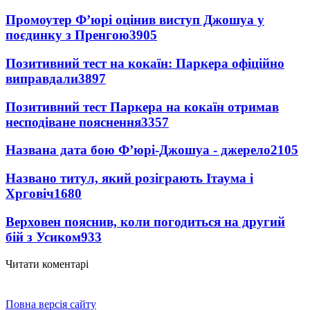
Промоутер Ф’юрі оцінив виступ Джошуа у
поєдинку з Пренгою
3905
Позитивний тест на кокаїн: Паркера офіційно
виправдали
3897
Позитивний тест Паркера на кокаїн отримав
несподіване пояснення
3357
Названа дата бою Ф’юрі-Джошуа - джерело
2105
Названо титул, який розіграють Ітаума і
Хрговіч
1680
Верховен пояснив, коли погодиться на другий
бій з Усиком
933
Читати коментарі
Повна версія сайту