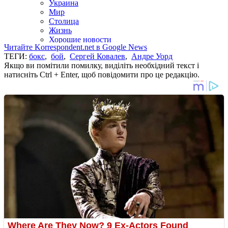
Читайте Korrespondent.net в Google News
ТЕГИ:
бокс
,
бой
,
Сергей Ковалев
,
Андре Уорд
Якщо ви помітили помилку, виділіть необхідний текст і
натисніть Ctrl + Enter, щоб повідомити про це редакцію.