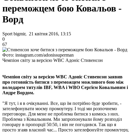
переможцем бою Ковальов -
Ворд
Sport bigmir, 21 квітня 2016, 13:15
0
67
Фото: instagram.com/adonissuperman
Чемпіон світу за версією WBC Адоніс Стивенсон
Чемпіон світу за версією WBC Адоніс Стивенсон заявив
про готовність битися з переможцем можливого бою між
володарем титулів IBF, WBA і WBO Сергієм Ковальовим і
Андре Вордом.
"Я тут, і я в очікуванні. Все, що їм потрібно буде зробити, -
зателефонувати моєму промоутеру. І тоді ми розпочнемо
переговори. Для мене не проблема битися з кимось з них.
Проблема з Ковальовим. Ми запропонували йому розподіл
гонорару в пропорції 50:50, і він не погодився. Так що я
просто згаяв власний час... Просто зателефонуйте промоутеру,