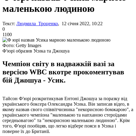
маленькою людиною
Текст:
Людмила Троценко
, 12 січня 2022, 10:22
0
1100
Фото: Getty Images
Ф'юрі образив Усика та Джошуа
Чемпіон світу в надважкій вазі за
версією WBC вкотре прокоментував
бій Джошуа - Усик.
Тайсон Ф'юрі розкритикував Ентоні Джошуа за поразку від
українського боксера Олександра Усика. Він записав відео, в
якому назвав свого співвітчизника "некорисною бомжарою", а
українського чемпіона "маленькою та напханою стероїдами
середньовагою" та "некорисною маленькою людиною". Крім
того, Ф'юрі пообіцяв, що легко відбере пояси в Усика і
поверне їх до Британії.