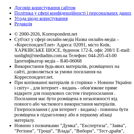
Договір користування сайтом
Політика у сфері конфіденційності і персональних даних
Угода щодо користування
Редакція
© 2000-2026, Korrespondent.net
Суб'єкт у сфері онлайн-медіа Назва онлайн-медіа –
«КореспонденТ.net» Адреса: 02091, місто Київ,
ХАРКІВСЬКЕ ШОСЕ, будинок 172-Б, офіс 208/1 E-mail:
sunlight@mediadim.com.ua
Телефон: 044-205-43-00
Ідентифікатор медіа – R40-06068
Використання будь-яких матеріалів, розміщених на
сайті, дозволяється за умови посилання на
Корреспондент.net.
При копіюванні матеріалів зі сторінки « Новини України
і світу» , для інтернет - видань - обов'язкове пряме
відкрите для пошукових систем гіперпосилання .
Посилання має бути розміщена в незалежності від
повного або часткового використання матеріалів.
Гіперпосилання ( для інтернет - видань) - повинна бути
розміщена в підзаголовку або в першому абзаці
матеріалу.
Новини з позначками "Думка", "Експертиза", "Заява",
"Регіони", "Гроші", "Влада", "Вибори", "Тест-драйв",