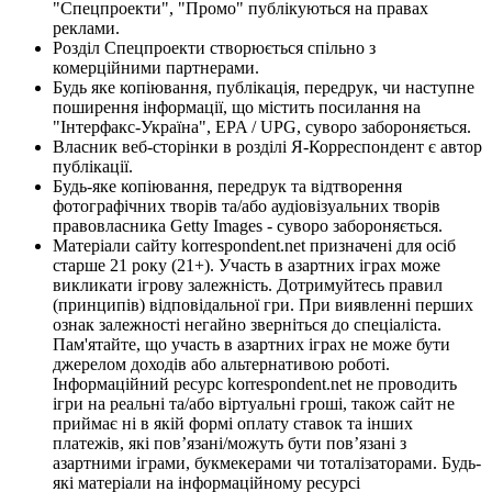
"Спецпроекти", "Промо" публікуються на правах
реклами.
Розділ Спецпроекти створюється спільно з
комерційними партнерами.
Будь яке копіювання, публікація, передрук, чи наступне
поширення інформації, що містить посилання на
"Інтерфакс-Україна", EPA / UPG, суворо забороняється.
Власник веб-сторінки в розділі Я-Корреспондент є автор
публікації.
Будь-яке копіювання, передрук та відтворення
фотографічних творів та/або аудіовізуальних творів
правовласника Getty Images - суворо забороняється.
Матеріали сайту korrespondent.net призначені для осіб
старше 21 року (21+). Участь в азартних іграх може
викликати ігрову залежність. Дотримуйтесь правил
(принципів) відповідальної гри. При виявленні перших
ознак залежності негайно зверніться до спеціаліста.
Пам'ятайте, що участь в азартних іграх не може бути
джерелом доходів або альтернативою роботі.
Інформаційний ресурс korrespondent.net не проводить
ігри на реальні та/або віртуальні гроші, також сайт не
приймає ні в якій формі оплату ставок та інших
платежів, які пов’язані/можуть бути пов’язані з
азартними іграми, букмекерами чи тоталізаторами. Будь-
які матеріали на інформаційному ресурсі