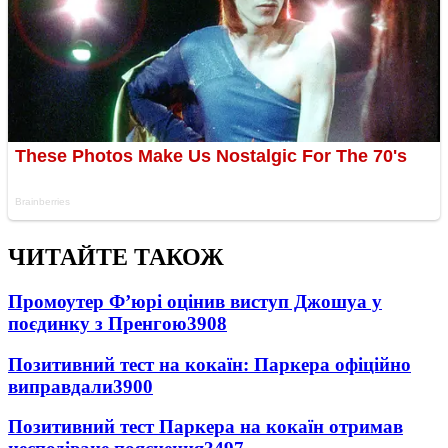
ЧИТАЙТЕ ТАКОЖ
Промоутер Ф’юрі оцінив виступ Джошуа у
поєдинку з Пренгою
3908
Позитивний тест на кокаїн: Паркера офіційно
виправдали
3900
Позитивний тест Паркера на кокаїн отримав