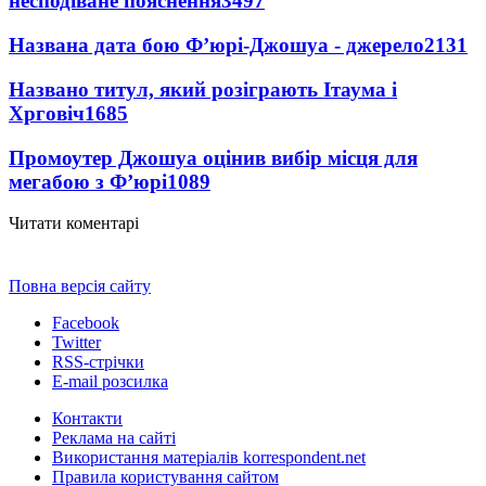
несподіване пояснення
3497
Названа дата бою Ф’юрі-Джошуа - джерело
2131
Названо титул, який розіграють Ітаума і
Хрговіч
1685
Промоутер Джошуа оцінив вибір місця для
мегабою з Ф’юрі
1089
Читати коментарі
Повна версія сайту
Facebook
Twitter
RSS-стрічки
E-mail розсилка
Контакти
Реклама на сайті
Використання матеріалів korrespondent.net
Правила користування сайтом