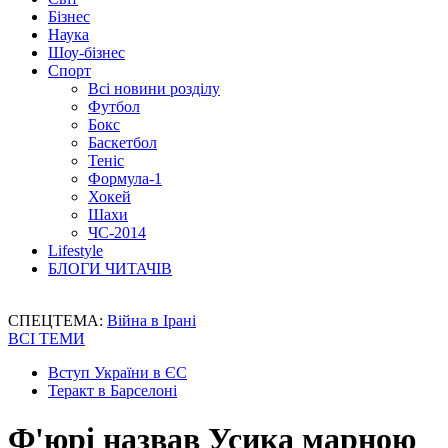
Бізнес
Наука
Шоу-бізнес
Спорт
Всі новини розділу
Футбол
Бокс
Баскетбол
Теніс
Формула-1
Хокей
Шахи
ЧС-2014
Lifestyle
БЛОГИ ЧИТАЧІВ
СПЕЦТЕМА:
Війна в Ірані
ВСІ ТЕМИ
Вступ України в ЄС
Теракт в Барселоні
Ф'юрі назвав Усика марною