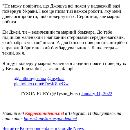
"Не можу повірити, що Джошуа всі пояси у надважкій вазі
повернув Україні. І все це після тієї важкої роботи, яку мені
довелося зробити, щоб повернути їх. Серйозної, але марної
роботи.
Ей Джей, ти – величезний та марний бомжара. До тебе
підійшов маленький і напханий стероїдами середньоваговик,
який забрав усі твої пояси. А для їхнього повернення потрібен
справжній британський бомбардувальник із Ланкастера –
такий, як я.
Я піду і відберу у марної маленької людини пояси і поверну їх
у Велику Британію", - заявив Ф'юрі.
.
@anthonyjoshua
@usykaa
pic.twitter.com/6DesK8peGw
— TYSON FURY (@Tyson_Fury)
January 11, 2022
Новини від
Корреспондент.net
в Telegram. Підписуйтесь на
наш канал
https://t.me/korrespondentnet
Читайте Korrespondent.net в Google News