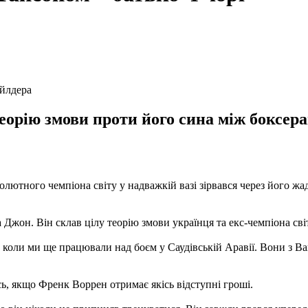
айлдера
еорію змови проти його сина між боксер
бсолютного чемпіона світу у надважкій вазі зірвався через його ж
Джон. Він склав цілу теорію змови українця та екс-чемпіона сві
, коли ми ще працювали над боєм у Саудівській Аравії. Вони з В
ь, якщо Френк Воррен отримає якісь відступні гроші.