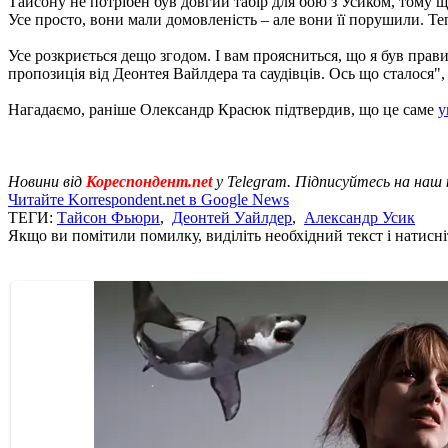
Тайсону не потрібен був довгий табір для бою з Усиком, тому щ
Усе просто, вони мали домовленість – але вони її порушили. Те
Усе розкриється дещо згодом. І вам проясниться, що я був прав
пропозиція від Деонтея Вайлдера та саудівців. Ось що сталося"
Нагадаємо, раніше Олександр Красюк підтвердив, що це саме
у
Новини від
Кореспондент.net
у Telegram. Підписуйтесь на наш
Читайте Korrespondent.net в Google News
ТЕГИ:
Тайсон Фьюри
,
Деонтей Уайлдер
,
Александр Усик
Якщо ви помітили помилку, виділіть необхідний текст і натисніт