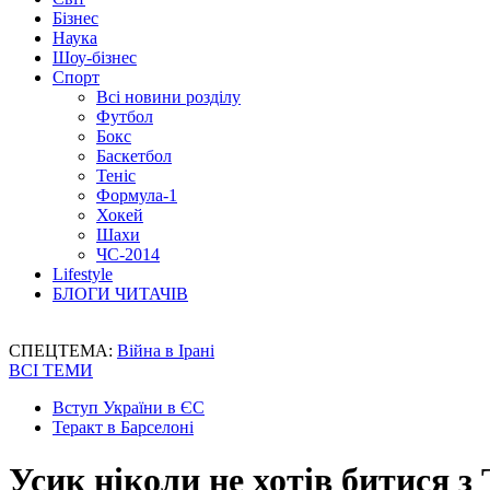
Бізнес
Наука
Шоу-бізнес
Спорт
Всі новини розділу
Футбол
Бокс
Баскетбол
Теніс
Формула-1
Хокей
Шахи
ЧС-2014
Lifestyle
БЛОГИ ЧИТАЧІВ
СПЕЦТЕМА:
Війна в Ірані
ВСІ ТЕМИ
Вступ України в ЄС
Теракт в Барселоні
Усик ніколи не хотів битися з