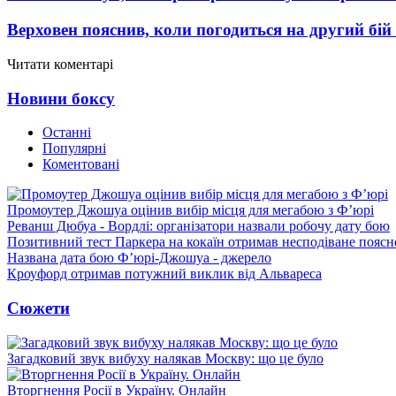
Верховен пояснив, коли погодиться на другий бій
Читати коментарі
Новини боксу
Останні
Популярні
Коментовані
Промоутер Джошуа оцінив вибір місця для мегабою з Ф’юрі
Реванш Дюбуа - Вордлі: організатори назвали робочу дату бою
Позитивний тест Паркера на кокаїн отримав несподіване пояс
Названа дата бою Ф’юрі-Джошуа - джерело
Кроуфорд отримав потужний виклик від Альвареса
Сюжети
Загадковий звук вибуху налякав Москву: що це було
Вторгнення Росії в Україну. Онлайн