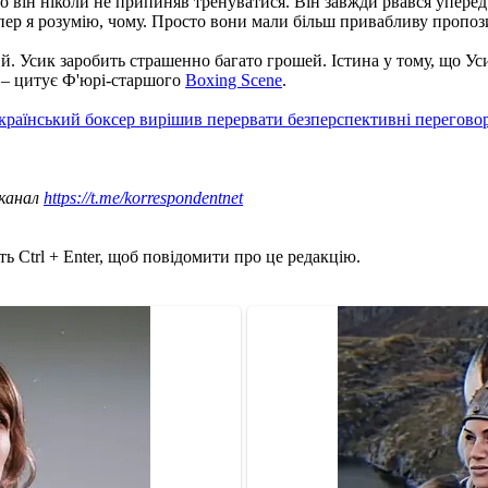
о він ніколи не припиняв тренуватися. Він завжди рвався уперед
пер я розумію, чому. Просто вони мали більш привабливу пропози
ий. Усик заробить страшенно багато грошей. Істина у тому, що Ус
, – цитує Ф'юрі-старшого
Boxing Scene
.
країнський боксер вирішив перервати безперспективні перегово
 канал
https://t.me/korrespondentnet
ь Ctrl + Enter, щоб повідомити про це редакцію.