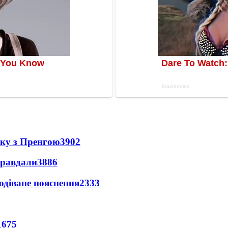
нку з Пренгою
3902
правдали
3886
одіване пояснення
2333
1675