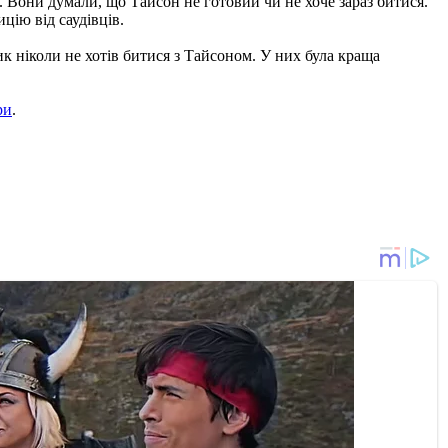
. Вони думали, що Тайсон не готовий чи не хоче зараз битися.
цію від саудівців.
ик ніколи не хотів битися з Тайсоном. У них була краща
ри
.