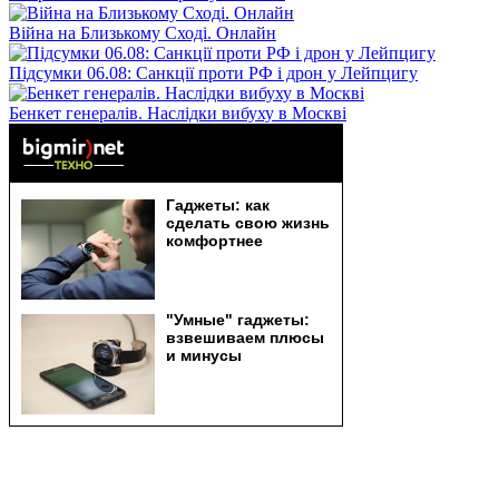
Війна на Близькому Сході. Онлайн
Підсумки 06.08: Санкції проти РФ і дрон у Лейпцигу
Бенкет генералів. Наслідки вибуху в Москві