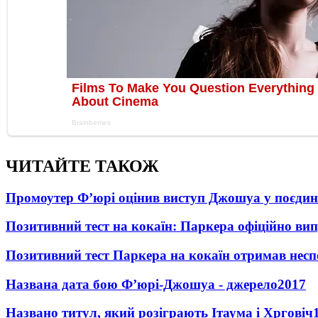
ЧИТАЙТЕ ТАКОЖ
Промоутер Ф’юрі оцінив виступ Джошуа у поєди
Позитивний тест на кокаїн: Паркера офіційно ви
Позитивний тест Паркера на кокаїн отримав несп
Названа дата бою Ф’юрі-Джошуа - джерело
2017
Названо титул, який розіграють Ітаума і Хрговіч