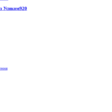
 з Усиком
920
нення