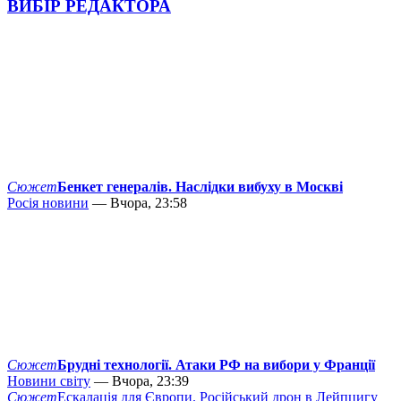
ВИБІР РЕДАКТОРА
Сюжет
Бенкет генералів. Наслідки вибуху в Москві
Росія новини
— Вчора, 23:58
Сюжет
Брудні технології. Атаки РФ на вибори у Франції
Новини світу
— Вчора, 23:39
Сюжет
Ескалація для Європи. Російський дрон в Лейпцигу