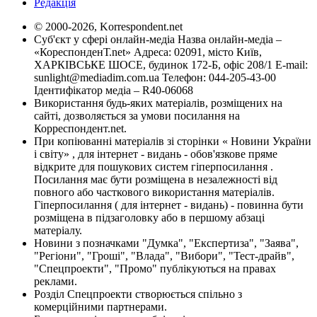
Редакція
© 2000-2026, Korrespondent.net
Суб'єкт у сфері онлайн-медіа Назва онлайн-медіа –
«КореспонденТ.net» Адреса: 02091, місто Київ,
ХАРКІВСЬКЕ ШОСЕ, будинок 172-Б, офіс 208/1 E-mail:
sunlight@mediadim.com.ua
Телефон: 044-205-43-00
Ідентифікатор медіа – R40-06068
Використання будь-яких матеріалів, розміщених на
сайті, дозволяється за умови посилання на
Корреспондент.net.
При копіюванні матеріалів зі сторінки « Новини України
і світу» , для інтернет - видань - обов'язкове пряме
відкрите для пошукових систем гіперпосилання .
Посилання має бути розміщена в незалежності від
повного або часткового використання матеріалів.
Гіперпосилання ( для інтернет - видань) - повинна бути
розміщена в підзаголовку або в першому абзаці
матеріалу.
Новини з позначками "Думка", "Експертиза", "Заява",
"Регіони", "Гроші", "Влада", "Вибори", "Тест-драйв",
"Спецпроекти", "Промо" публікуються на правах
реклами.
Розділ Спецпроекти створюється спільно з
комерційними партнерами.