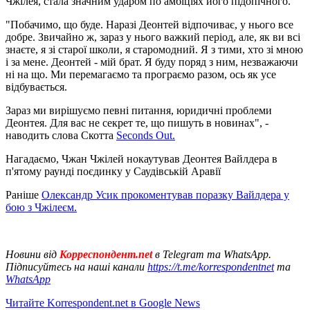
Чжілея, стала значним ударом по амбіціях його підопічного.
"Побачимо, що буде. Наразі Деонтей відпочиває, у нього все
добре. Звичайно ж, зараз у нього важкий період, але, як ви всі
знаєте, я зі старої школи, я старомодний. Я з тими, хто зі мною
і за мене. Деонтей - мій брат. Я буду поряд з ним, незважаючи
ні на що. Ми перемагаємо та програємо разом, ось як усе
відбувається.
Зараз ми вирішуємо певні питання, юридичні проблеми
Деонтея. Для вас не секрет те, що пишуть в новинах", -
наводить слова Скотта
Seconds Out.
Нагадаємо, Чжан Чжілей нокаутував Деонтея Вайлдера в
п'ятому раунді поєдинку у Саудівській Аравії
Раніше
Олександр Усик прокоментував поразку Вайлдера у
бою з Чжілеєм.
Новини від
Корреспондент.net
в Telegram та WhatsApp.
Підписуйтесь на наші канали
https://t.me/korrespondentnet
та
WhatsApp
Читайте Korrespondent.net в Google News