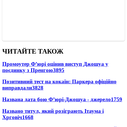
ЧИТАЙТЕ ТАКОЖ
Промоутер Ф’юрі оцінив виступ Джошуа у
поєдинку з Пренгою
3895
Позитивний тест на кокаїн: Паркера офіційно
виправдали
3828
Названа дата бою Ф’юрі-Джошуа - джерело
1759
Названо титул, який розіграють Ітаума і
Хрговіч
1668