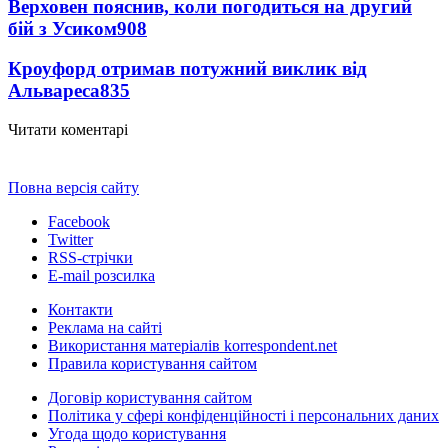
Верховен пояснив, коли погодиться на другий
бій з Усиком
908
Кроуфорд отримав потужний виклик від
Альвареса
835
Читати коментарі
Повна версія сайту
Facebook
Twitter
RSS-стрічки
E-mail розсилка
Контакти
Реклама на сайті
Використання матеріалів korrespondent.net
Правила користування сайтом
Договір користування сайтом
Політика у сфері конфіденційності і персональних даних
Угода щодо користування