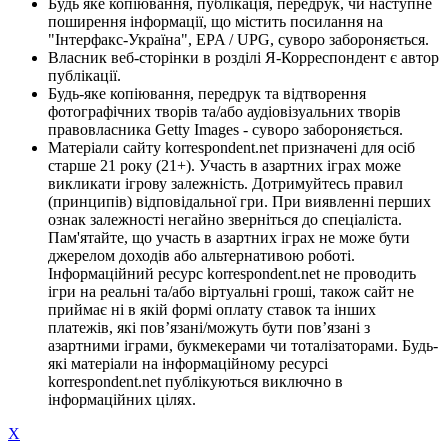
Будь яке копіювання, публікація, передрук, чи наступне
поширення інформації, що містить посилання на
"Інтерфакс-Україна", EPA / UPG, суворо забороняється.
Власник веб-сторінки в розділі Я-Корреспондент є автор
публікації.
Будь-яке копіювання, передрук та відтворення
фотографічних творів та/або аудіовізуальних творів
правовласника Getty Images - суворо забороняється.
Матеріали сайту korrespondent.net призначені для осіб
старше 21 року (21+). Участь в азартних іграх може
викликати ігрову залежність. Дотримуйтесь правил
(принципів) відповідальної гри. При виявленні перших
ознак залежності негайно зверніться до спеціаліста.
Пам'ятайте, що участь в азартних іграх не може бути
джерелом доходів або альтернативою роботі.
Інформаційний ресурс korrespondent.net не проводить
ігри на реальні та/або віртуальні гроші, також сайт не
приймає ні в якій формі оплату ставок та інших
платежів, які пов’язані/можуть бути пов’язані з
азартними іграми, букмекерами чи тоталізаторами. Будь-
які матеріали на інформаційному ресурсі
korrespondent.net публікуються виключно в
інформаційних цілях.
X