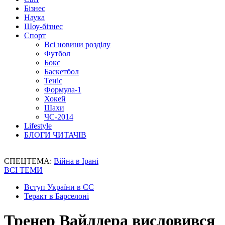
Бізнес
Наука
Шоу-бізнес
Спорт
Всі новини розділу
Футбол
Бокс
Баскетбол
Теніс
Формула-1
Хокей
Шахи
ЧС-2014
Lifestyle
БЛОГИ ЧИТАЧІВ
СПЕЦТЕМА:
Війна в Ірані
ВСІ ТЕМИ
Вступ України в ЄС
Теракт в Барселоні
Тренер Вайлдера висловився