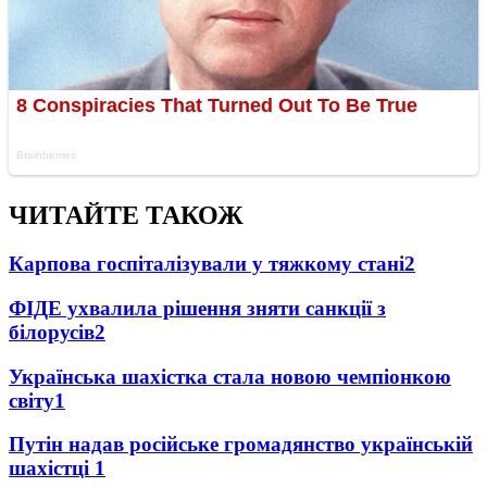
ЧИТАЙТЕ ТАКОЖ
Карпова госпіталізували у тяжкому стані
2
ФІДЕ ухвалила рішення зняти санкції з
білорусів
2
Українська шахістка стала новою чемпіонкою
світу
1
Путін надав російське громадянство українській
шахістці
1