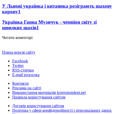
У Львові українка і китаянка розіграють шахову
корону
1
Українка Ганна Музичук - чемпіон світу зі
швидких шахів
1
Читати коментарі
Повна версія сайту
Facebook
Twitter
RSS-стрічки
E-mail розсилка
Контакти
Реклама на сайті
Використання матеріалів korrespondent.net
Правила користування сайтом
Договір користування сайтом
Політика у сфері конфіденційності і персональних даних