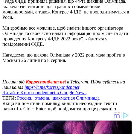
"Рада ФІДЕ прийняла рішення, що 44-та шахівна Олімпіада,
включаючи змагання для гравців з обмеженими
можливостями, а також Конгрес ФІДЕ, не проводитимуться в
Росії.
Ми зробимо все можливе, щоб знайти іншого організатора
Олімпіади та своєчасно надати інформацію про місце та дати
проведення Конгресу ФІДЕ 2022 року", - йдеться у
повідомленні ФІДЕ.
Нагадаємо, що шахова Олімпіада у 2022 році мала пройти в
Москві з 26 липня по 8 серпня.
Новини від
Корреспондент.net
в Telegram. Підписуйтесь на
наш канал
https://t.me/korrespondentnet
Читайте Korrespondent.net в Google News
ТЕГИ:
Россия
,
отмена
,
шахматная Олимпиада
Якщо ви помітили помилку, виділіть необхідний текст і
натисніть Ctrl + Enter, щоб повідомити про це редакцію.