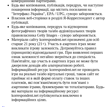
комерційними партнерами.
Будь яке копіювання, публікація, передрук, чи наступне
поширення інформації, що містить посилання на
"Інтерфакс-Україна", EPA / UPG, суворо забороняється.
Власник веб-сторінки в розділі Я-Корреспондент є автор
публікації.
Будь-яке копіювання, передрук та відтворення
фотографічних творів та/або аудіовізуальних творів
правовласника Getty Images - суворо забороняється.
Матеріали сайту korrespondent.net призначені для осіб
старше 21 року (21+). Участь в азартних іграх може
викликати ігрову залежність. Дотримуйтесь правил
(принципів) відповідальної гри. При виявленні перших
ознак залежності негайно зверніться до спеціаліста.
Пам'ятайте, що участь в азартних іграх не може бути
джерелом доходів або альтернативою роботі.
Інформаційний ресурс korrespondent.net не проводить
ігри на реальні та/або віртуальні гроші, також сайт не
приймає ні в якій формі оплату ставок та інших
платежів, які пов’язані/можуть бути пов’язані з
азартними іграми, букмекерами чи тоталізаторами. Будь-
які матеріали на інформаційному ресурсі
korrespondent.net публікуються виключно в
інформаційних цілях.