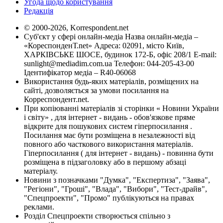
Угода щодо користування
Редакція
© 2000-2026, Korrespondent.net
Суб'єкт у сфері онлайн-медіа Назва онлайн-медіа –
«КореспонденТ.net» Адреса: 02091, місто Київ,
ХАРКІВСЬКЕ ШОСЕ, будинок 172-Б, офіс 208/1 E-mail:
sunlight@mediadim.com.ua
Телефон: 044-205-43-00
Ідентифікатор медіа – R40-06068
Використання будь-яких матеріалів, розміщених на
сайті, дозволяється за умови посилання на
Корреспондент.net.
При копіюванні матеріалів зі сторінки « Новини України
і світу» , для інтернет - видань - обов'язкове пряме
відкрите для пошукових систем гіперпосилання .
Посилання має бути розміщена в незалежності від
повного або часткового використання матеріалів.
Гіперпосилання ( для інтернет - видань) - повинна бути
розміщена в підзаголовку або в першому абзаці
матеріалу.
Новини з позначками "Думка", "Експертиза", "Заява",
"Регіони", "Гроші", "Влада", "Вибори", "Тест-драйв",
"Спецпроекти", "Промо" публікуються на правах
реклами.
Розділ Спецпроекти створюється спільно з