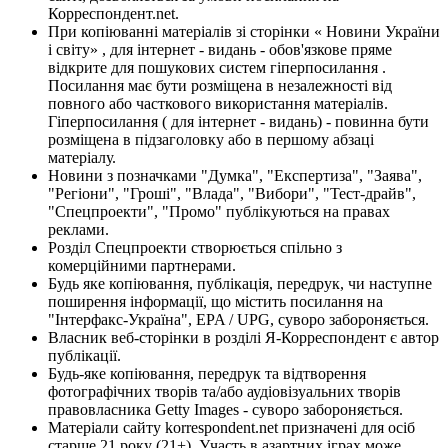
Корреспондент.net.
При копіюванні матеріалів зі сторінки « Новини України
і світу» , для інтернет - видань - обов'язкове пряме
відкрите для пошукових систем гіперпосилання .
Посилання має бути розміщена в незалежності від
повного або часткового використання матеріалів.
Гіперпосилання ( для інтернет - видань) - повинна бути
розміщена в підзаголовку або в першому абзаці
матеріалу.
Новини з позначками "Думка", "Експертиза", "Заява",
"Регіони", "Гроші", "Влада", "Вибори", "Тест-драйв",
"Спецпроекти", "Промо" публікуються на правах
реклами.
Розділ Спецпроекти створюється спільно з
комерційними партнерами.
Будь яке копіювання, публікація, передрук, чи наступне
поширення інформації, що містить посилання на
"Інтерфакс-Україна", EPA / UPG, суворо забороняється.
Власник веб-сторінки в розділі Я-Корреспондент є автор
публікації.
Будь-яке копіювання, передрук та відтворення
фотографічних творів та/або аудіовізуальних творів
правовласника Getty Images - суворо забороняється.
Матеріали сайту korrespondent.net призначені для осіб
старше 21 року (21+). Участь в азартних іграх може