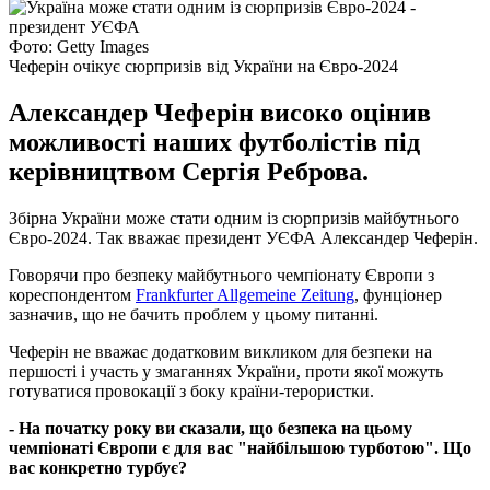
Фото: Getty Images
Чеферін очікує сюрпризів від України на Євро-2024
Александер Чеферін високо оцінив
можливості наших футболістів під
керівництвом Сергія Реброва.
Збірна України може стати одним із сюрпризів майбутнього
Євро-2024. Так вважає президент УЄФА Александер Чеферін.
Говорячи про безпеку майбутнього чемпіонату Європи з
кореспондентом
Frankfurter Allgemeine Zeitung
, фунціонер
зазначив, що не бачить проблем у цьому питанні.
Чеферін не вважає додатковим викликом для безпеки на
першості і участь у змаганнях України, проти якої можуть
готуватися провокації з боку країни-терористки.
- На початку року ви сказали, що безпека на цьому
чемпіонаті Європи є для вас "найбільшою турботою". Що
вас конкретно турбує?