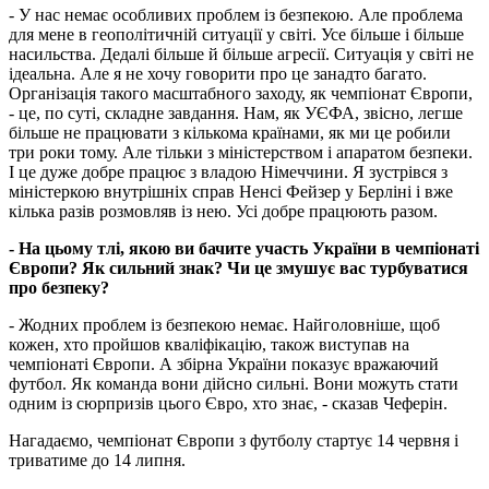
- У нас немає особливих проблем із безпекою. Але проблема
для мене в геополітичній ситуації у світі. Усе більше і більше
насильства. Дедалі більше й більше агресії. Ситуація у світі не
ідеальна. Але я не хочу говорити про це занадто багато.
Організація такого масштабного заходу, як чемпіонат Європи,
- це, по суті, складне завдання. Нам, як УЄФА, звісно, легше
більше не працювати з кількома країнами, як ми це робили
три роки тому. Але тільки з міністерством і апаратом безпеки.
І це дуже добре працює з владою Німеччини. Я зустрівся з
міністеркою внутрішніх справ Ненсі Фейзер у Берліні і вже
кілька разів розмовляв із нею. Усі добре працюють разом.
- На цьому тлі, якою ви бачите участь України в чемпіонаті
Європи? Як сильний знак? Чи це змушує вас турбуватися
про безпеку?
- Жодних проблем із безпекою немає. Найголовніше, щоб
кожен, хто пройшов кваліфікацію, також виступав на
чемпіонаті Європи. А збірна України показує вражаючий
футбол. Як команда вони дійсно сильні. Вони можуть стати
одним із сюрпризів цього Євро, хто знає, - сказав Чеферін.
Нагадаємо, чемпіонат Європи з футболу стартує 14 червня і
триватиме до 14 липня.