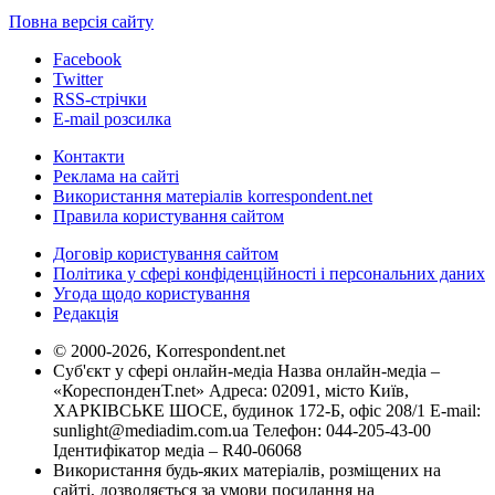
Повна версія сайту
Facebook
Twitter
RSS-стрічки
E-mail розсилка
Контакти
Реклама на сайті
Використання матеріалів korrespondent.net
Правила користування сайтом
Договір користування сайтом
Політика у сфері конфіденційності і персональних даних
Угода щодо користування
Редакція
© 2000-2026, Korrespondent.net
Суб'єкт у сфері онлайн-медіа Назва онлайн-медіа –
«КореспонденТ.net» Адреса: 02091, місто Київ,
ХАРКІВСЬКЕ ШОСЕ, будинок 172-Б, офіс 208/1 E-mail:
sunlight@mediadim.com.ua
Телефон: 044-205-43-00
Ідентифікатор медіа – R40-06068
Використання будь-яких матеріалів, розміщених на
сайті, дозволяється за умови посилання на