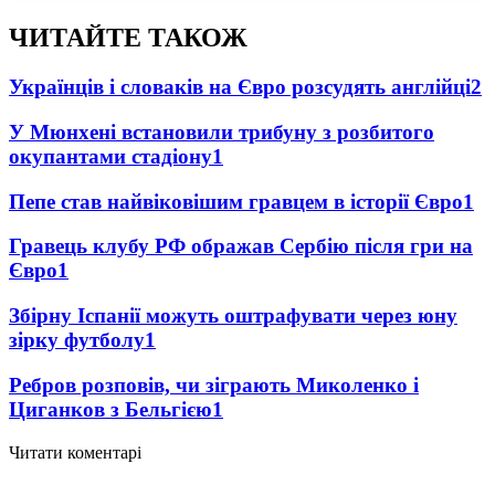
ЧИТАЙТЕ ТАКОЖ
Українців і словаків на Євро розсудять англійці
2
У Мюнхені встановили трибуну з розбитого
окупантами стадіону
1
Пепе став найвіковішим гравцем в історії Євро
1
Гравець клубу РФ ображав Сербію після гри на
Євро
1
Збірну Іспанії можуть оштрафувати через юну
зірку футболу
1
Ребров розповів, чи зіграють Миколенко і
Циганков з Бельгією
1
Читати коментарі