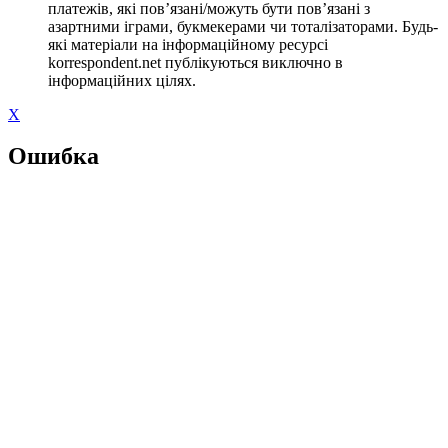
платежів, які пов’язані/можуть бути пов’язані з
азартними іграми, букмекерами чи тоталізаторами. Будь-
які матеріали на інформаційному ресурсі
korrespondent.net публікуються виключно в
інформаційних цілях.
X
Ошибка