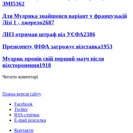
ЗМІ
5362
Для Мудрика знайшовся варіант у французькій
Лізі 1 - джерело
2687
ЛНЗ отримав штраф від УЄФА
2386
Президенту ФІФА загрожує відставка
1953
Мудрик провів свій перший матч після
відсторонення
1918
Читати коментарі
Повна версія сайту
Facebook
Twitter
RSS-стрічки
E-mail розсилка
Контакти