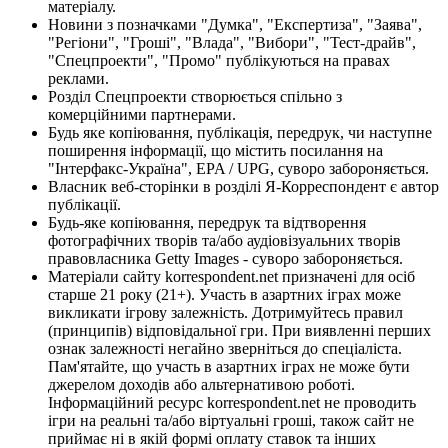
матеріалу.
Новини з позначками "Думка", "Експертиза", "Заява",
"Регіони", "Гроші", "Влада", "Вибори", "Тест-драйв",
"Спецпроекти", "Промо" публікуються на правах
реклами.
Розділ Спецпроекти створюється спільно з
комерційними партнерами.
Будь яке копіювання, публікація, передрук, чи наступне
поширення інформації, що містить посилання на
"Інтерфакс-Україна", EPA / UPG, суворо забороняється.
Власник веб-сторінки в розділі Я-Корреспондент є автор
публікації.
Будь-яке копіювання, передрук та відтворення
фотографічних творів та/або аудіовізуальних творів
правовласника Getty Images - суворо забороняється.
Матеріали сайту korrespondent.net призначені для осіб
старше 21 року (21+). Участь в азартних іграх може
викликати ігрову залежність. Дотримуйтесь правил
(принципів) відповідальної гри. При виявленні перших
ознак залежності негайно зверніться до спеціаліста.
Пам'ятайте, що участь в азартних іграх не може бути
джерелом доходів або альтернативою роботі.
Інформаційний ресурс korrespondent.net не проводить
ігри на реальні та/або віртуальні гроші, також сайт не
приймає ні в якій формі оплату ставок та інших