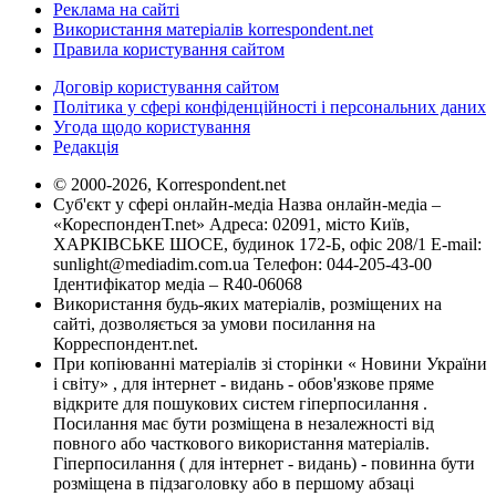
Реклама на сайті
Використання матеріалів korrespondent.net
Правила користування сайтом
Договір користування сайтом
Політика у сфері конфіденційності і персональних даних
Угода щодо користування
Редакція
© 2000-2026, Korrespondent.net
Суб'єкт у сфері онлайн-медіа Назва онлайн-медіа –
«КореспонденТ.net» Адреса: 02091, місто Київ,
ХАРКІВСЬКЕ ШОСЕ, будинок 172-Б, офіс 208/1 E-mail:
sunlight@mediadim.com.ua
Телефон: 044-205-43-00
Ідентифікатор медіа – R40-06068
Використання будь-яких матеріалів, розміщених на
сайті, дозволяється за умови посилання на
Корреспондент.net.
При копіюванні матеріалів зі сторінки « Новини України
і світу» , для інтернет - видань - обов'язкове пряме
відкрите для пошукових систем гіперпосилання .
Посилання має бути розміщена в незалежності від
повного або часткового використання матеріалів.
Гіперпосилання ( для інтернет - видань) - повинна бути
розміщена в підзаголовку або в першому абзаці