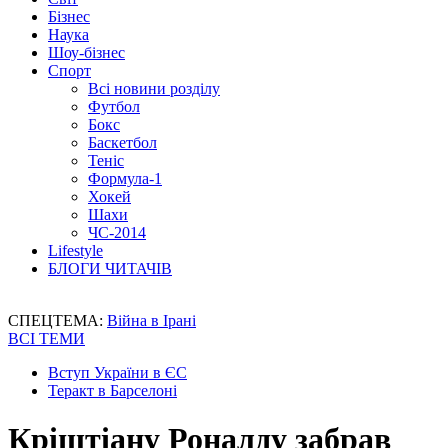
Бізнес
Наука
Шоу-бізнес
Спорт
Всі новини розділу
Футбол
Бокс
Баскетбол
Теніс
Формула-1
Хокей
Шахи
ЧС-2014
Lifestyle
БЛОГИ ЧИТАЧІВ
СПЕЦТЕМА:
Війна в Ірані
ВСІ ТЕМИ
Вступ України в ЄС
Теракт в Барселоні
Кріштіану Роналду забрав