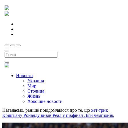
Нагадаємо, раніше повідомлялося про те, що
хет-трик
Кріштіану Роналду вивів Реал у півфінал Ліги чемпіонів.