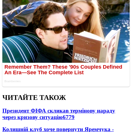
ЧИТАЙТЕ ТАКОЖ
Президент ФІФА скликав термінову нараду
через кризову ситуацію
6779
Колишній клуб хоче повернути Яремчука -