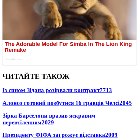
ЧИТАЙТЕ ТАКОЖ
Із сином Зідана розірвали контракт
7713
Алонсо готовий позбутися 16 гравців Челсі
2045
Зірка Барселони вразив яскравим
перевтіленням
2029
Президенту ФІФА загрожує відставка
2009