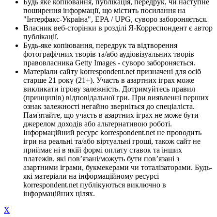
Будь яке копіювання, публікація, передрук, чи наступне
поширення інформації, що містить посилання на
"Інтерфакс-Україна", EPA / UPG, суворо забороняється.
Власник веб-сторінки в розділі Я-Корреспондент є автор
публікації.
Будь-яке копіювання, передрук та відтворення
фотографічних творів та/або аудіовізуальних творів
правовласника Getty Images - суворо забороняється.
Матеріали сайту korrespondent.net призначені для осіб
старше 21 року (21+). Участь в азартних іграх може
викликати ігрову залежність. Дотримуйтесь правил
(принципів) відповідальної гри. При виявленні перших
ознак залежності негайно зверніться до спеціаліста.
Пам'ятайте, що участь в азартних іграх не може бути
джерелом доходів або альтернативою роботі.
Інформаційний ресурс korrespondent.net не проводить
ігри на реальні та/або віртуальні гроші, також сайт не
приймає ні в якій формі оплату ставок та інших
платежів, які пов’язані/можуть бути пов’язані з
азартними іграми, букмекерами чи тоталізаторами. Будь-
які матеріали на інформаційному ресурсі
korrespondent.net публікуються виключно в
інформаційних цілях.
X