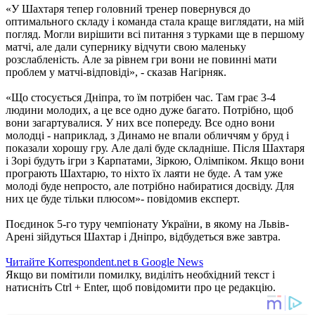
«У Шахтаря тепер головний тренер повернувся до
оптимального складу і команда стала краще виглядати, на мій
погляд. Могли вирішити всі питання з турками ще в першому
матчі, але дали супернику відчути свою маленьку
розслабленість. Але за рівнем гри вони не повинні мати
проблем у матчі-відповіді», - сказав Нагірняк.
«Що стосується Дніпра, то їм потрібен час. Там грає 3-4
людини молодих, а це все одно дуже багато. Потрібно, щоб
вони загартувалися. У них все попереду. Все одно вони
молодці - наприклад, з Динамо не впали обличчям у бруд і
показали хорошу гру. Але далі буде складніше. Після Шахтаря
і Зорі будуть ігри з Карпатами, Зіркою, Олімпіком. Якщо вони
програють Шахтарю, то ніхто їх лаяти не буде. А там уже
молоді буде непросто, але потрібно набиратися досвіду. Для
них це буде тільки плюсом»- повідомив експерт.
Поєдинок 5-го туру чемпіонату України, в якому на Львів-
Арені зійдуться Шахтар і Дніпро, відбудеться вже завтра.
Читайте Korrespondent.net в Google News
Якщо ви помітили помилку, виділіть необхідний текст і
натисніть Ctrl + Enter, щоб повідомити про це редакцію.