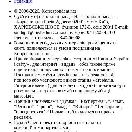
Редакція
© 2000-2026, Korrespondent.net
Суб'єкт у сфері онлайн-медіа Назва онлайн-медіа –
«КореспонденТ.net» Адреса: 02091, місто Київ,
ХАРКІВСЬКЕ ШОСЕ, будинок 172-Б, офіс 208/1 E-mail:
sunlight@mediadim.com.ua
Телефон: 044-205-43-00
Ідентифікатор медіа – R40-06068
Використання будь-яких матеріалів, розміщених на
сайті, дозволяється за умови посилання на
Корреспондент.net.
При копіюванні матеріалів зі сторінки « Новини України
і світу» , для інтернет - видань - обов'язкове пряме
відкрите для пошукових систем гіперпосилання .
Посилання має бути розміщена в незалежності від
повного або часткового використання матеріалів.
Гіперпосилання ( для інтернет - видань) - повинна бути
розміщена в підзаголовку або в першому абзаці
матеріалу.
Новини з позначками "Думка", "Експертиза", "Заява",
"Регіони", "Гроші", "Влада", "Вибори", "Тест-драйв",
"Спецпроекти", "Промо" публікуються на правах
реклами.
Розділ Спецпроекти створюється спільно з
комерційними партнерами.