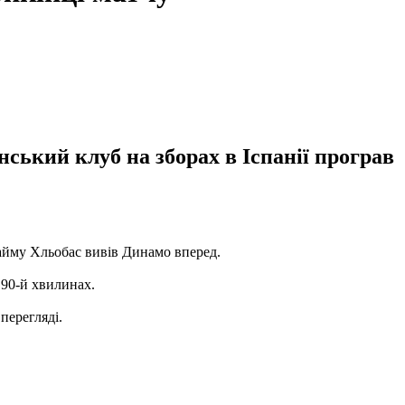
ський клуб на зборах в Іспанії програв
айму Хльобас вивів Динамо вперед.
 90-й хвилинах.
перегляді.