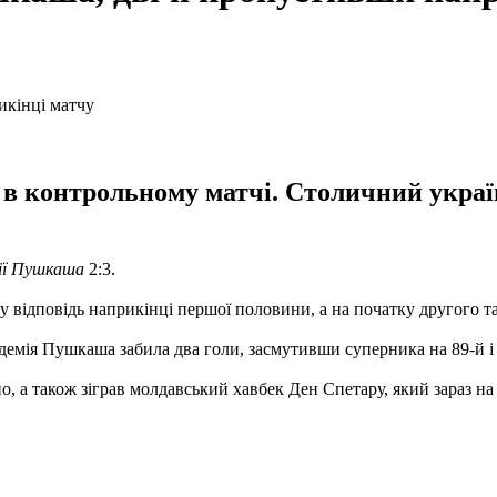
в контрольному матчі. Столичний україн
ії Пушкаша
2:3.
відповідь наприкінці першої половини, а на початку другого т
адемія Пушкаша забила два голи, засмутивши суперника на 89-й і
 а також зіграв молдавський хавбек Ден Спетару, який зараз на 