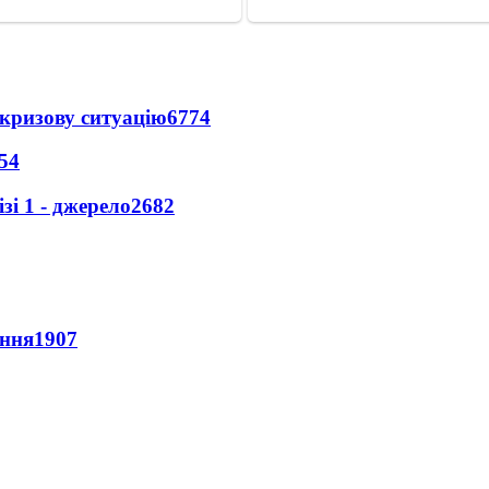
кризову ситуацію
6774
54
і 1 - джерело
2682
ення
1907