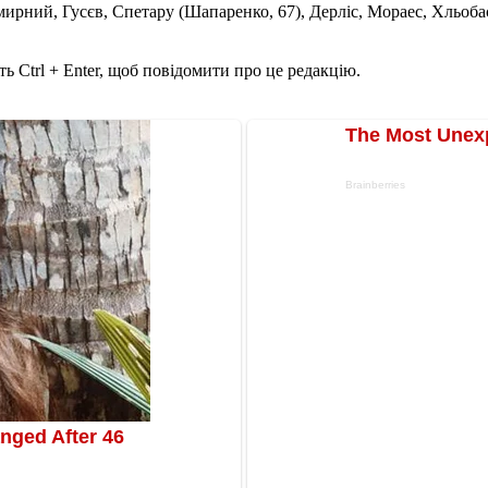
рний, Гусєв, Спетару (Шапаренко, 67), Дерліс, Мораес, Хльоба
ь Ctrl + Enter, щоб повідомити про це редакцію.