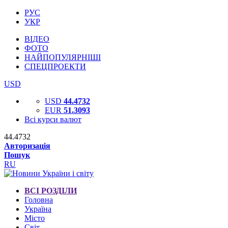
РУС
УКР
ВІДЕО
ФОТО
НАЙПОПУЛЯРНІШІ
СПЕЦПРОЕКТИ
USD
USD
44.4732
EUR
51.3093
Всі курси валют
44.4732
Авторизація
Пошук
RU
ВСІ РОЗДІЛИ
Головна
Україна
Місто
Світ