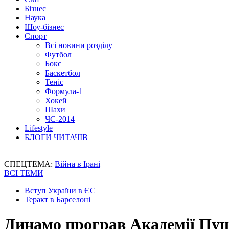
Бізнес
Наука
Шоу-бізнес
Спорт
Всі новини розділу
Футбол
Бокс
Баскетбол
Теніс
Формула-1
Хокей
Шахи
ЧС-2014
Lifestyle
БЛОГИ ЧИТАЧІВ
СПЕЦТЕМА:
Війна в Ірані
ВСІ ТЕМИ
Вступ України в ЄС
Теракт в Барселоні
Динамо програв Академії Пуш