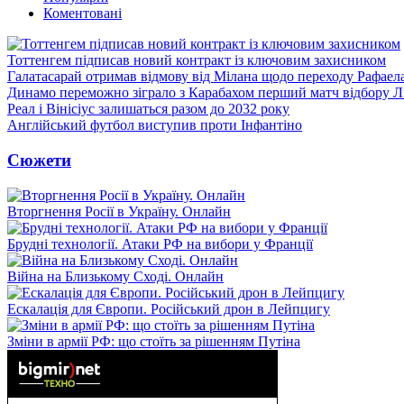
Коментовані
Тоттенгем підписав новий контракт із ключовим захисником
Галатасарай отримав відмову від Мілана щодо переходу Рафаел
Динамо переможно зіграло з Карабахом перший матч відбору Л
Реал і Вінісіус залишаться разом до 2032 року
Англійський футбол виступив проти Інфантіно
Сюжети
Вторгнення Росії в Україну. Онлайн
Брудні технології. Атаки РФ на вибори у Франції
Війна на Близькому Сході. Онлайн
Ескалація для Європи. Російський дрон в Лейпцигу
Зміни в армії РФ: що стоїть за рішенням Путіна