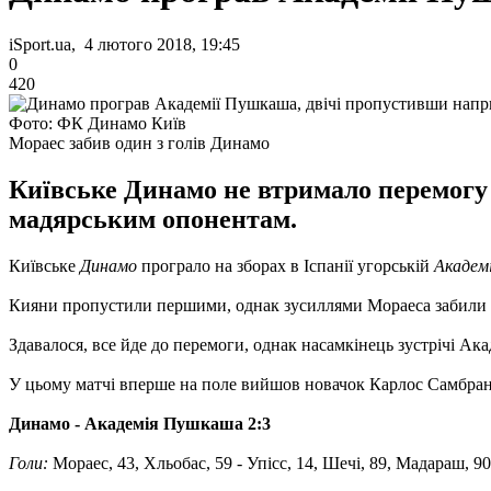
iSport.ua, 4 лютого 2018, 19:45
0
420
Фото: ФК Динамо Київ
Мораес забив один з голів Динамо
Київське Динамо не втримало перемогу 
мадярським опонентам.
Київське
Динамо
програло на зборах в Іспанії угорській
Академ
Кияни пропустили першими, однак зусиллями Мораеса забили у 
Здавалося, все йде до перемоги, однак насамкінець зустрічі Ак
У цьому матчі вперше на поле вийшов новачок Карлос Самбрано,
Динамо - Академія Пушкаша 2:3
Голи:
Мораес, 43, Хльобас, 59 - Упісс, 14, Шечі, 89, Мадараш, 90