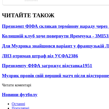
ЧИТАЙТЕ ТАКОЖ
Президент ФІФА скликав термінову нараду через 
Колишній клуб хоче повернути Яремчука - ЗМІ
53
Для Мудрика знайшовся варіант у французькій Ліз
ЛНЗ отримав штраф від УЄФА
2386
Президенту ФІФА загрожує відставка
1951
Мудрик провів свій перший матч після відсторон
Читати коментарі
Новини футболу
Останні
Популярні