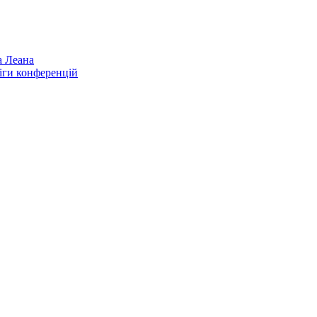
а Леана
іги конференцій