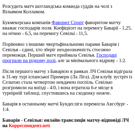
Розсудить матч шотландська команда суддів на чолі з
Вільямом Колламом.
Букмекерська компанія
Фаворит Спорт
фаворитом матчу
вважає господарів поля. Коефіцієнт на перемогу Баварії - 1,25,
на нічию - 6,5, на перемогу Севільї - 11,5.
Порівняно з іншими чвертьфінальними парами Баварія і
Севілья - єдині, хто зберіг неоднозначність стосовно
переможця. Перший матч приймала Севілья.
Господарі
програли на рідному полі
, але за мінімального відриву - 1:2.
Після першого матчу з Баварією в рамках ЛЧ Севілья відіграла
в 31-му турі іспанської Примери (Ла Ліга). Для клубу зустріч із
Сельтою стала четвертою невдачею поспіль. Севілью
розгромили на виїзді - 4:0, і вона втратила 6-е місце в
турнірній таблиці, спустившись на сходинку нижче.
Баварія в останньому матчі Бундесліги перемогла Авгсбург -
1:4.
Баварія - Севілья: онлайн-трансляція матчу-відповіді ЛЧ
на
Корреспондент.net
: