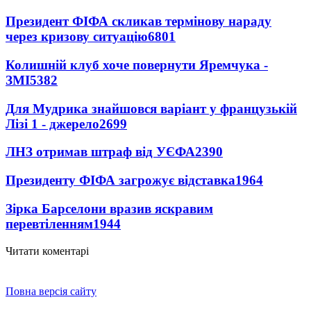
Президент ФІФА скликав термінову нараду
через кризову ситуацію
6801
Колишній клуб хоче повернути Яремчука -
ЗМІ
5382
Для Мудрика знайшовся варіант у французькій
Лізі 1 - джерело
2699
ЛНЗ отримав штраф від УЄФА
2390
Президенту ФІФА загрожує відставка
1964
Зірка Барселони вразив яскравим
перевтіленням
1944
Читати коментарі
Повна версія сайту