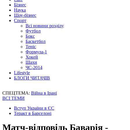
Бізнес
Наука
Шоу-бізнес
Спорт
Всі новини розділу
Футбол
Бокс
Баскетбол
Теніс
Формула-1
Хокей
Шахи
ЧС-2014
Lifestyle
БЛОГИ ЧИТАЧІВ
СПЕЦТЕМА:
Війна в Ірані
ВСІ ТЕМИ
Вступ України в ЄС
Теракт в Барселоні
Матч-відповідь Баварія -