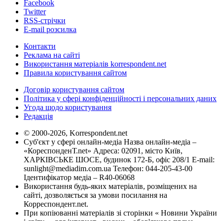
Facebook
Twitter
RSS-стрічки
E-mail розсилка
Контакти
Реклама на сайті
Використання матеріалів korrespondent.net
Правила користування сайтом
Договір користування сайтом
Політика у сфері конфіденційності і персональних даних
Угода щодо користування
Редакція
© 2000-2026, Korrespondent.net
Суб'єкт у сфері онлайн-медіа Назва онлайн-медіа –
«КореспонденТ.net» Адреса: 02091, місто Київ,
ХАРКІВСЬКЕ ШОСЕ, будинок 172-Б, офіс 208/1 E-mail:
sunlight@mediadim.com.ua
Телефон: 044-205-43-00
Ідентифікатор медіа – R40-06068
Використання будь-яких матеріалів, розміщених на
сайті, дозволяється за умови посилання на
Корреспондент.net.
При копіюванні матеріалів зі сторінки « Новини України