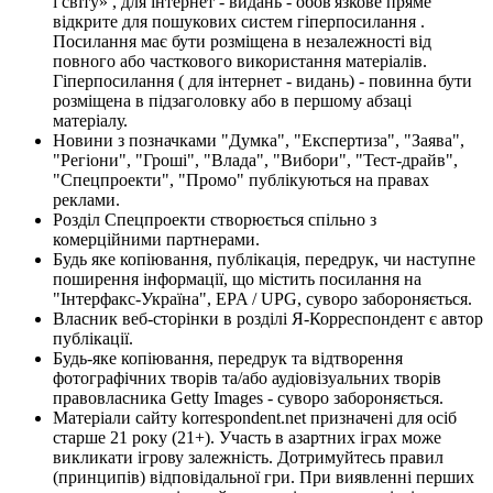
і світу» , для інтернет - видань - обов'язкове пряме
відкрите для пошукових систем гіперпосилання .
Посилання має бути розміщена в незалежності від
повного або часткового використання матеріалів.
Гіперпосилання ( для інтернет - видань) - повинна бути
розміщена в підзаголовку або в першому абзаці
матеріалу.
Новини з позначками "Думка", "Експертиза", "Заява",
"Регіони", "Гроші", "Влада", "Вибори", "Тест-драйв",
"Спецпроекти", "Промо" публікуються на правах
реклами.
Розділ Спецпроекти створюється спільно з
комерційними партнерами.
Будь яке копіювання, публікація, передрук, чи наступне
поширення інформації, що містить посилання на
"Інтерфакс-Україна", EPA / UPG, суворо забороняється.
Власник веб-сторінки в розділі Я-Корреспондент є автор
публікації.
Будь-яке копіювання, передрук та відтворення
фотографічних творів та/або аудіовізуальних творів
правовласника Getty Images - суворо забороняється.
Матеріали сайту korrespondent.net призначені для осіб
старше 21 року (21+). Участь в азартних іграх може
викликати ігрову залежність. Дотримуйтесь правил
(принципів) відповідальної гри. При виявленні перших