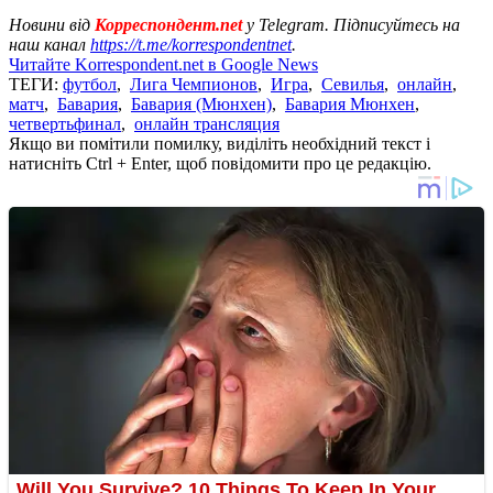
Новини від
Корреспондент.net
у Telegram. Підписуйтесь на
наш канал
https://t.me/korrespondentnet
.
Читайте Korrespondent.net в Google News
ТЕГИ:
футбол
,
Лига Чемпионов
,
Игра
,
Севилья
,
онлайн
,
матч
,
Бавария
,
Бавария (Мюнхен)
,
Бавария Мюнхен
,
четвертьфинал
,
онлайн трансляция
Якщо ви помітили помилку, виділіть необхідний текст і
натисніть Ctrl + Enter, щоб повідомити про це редакцію.