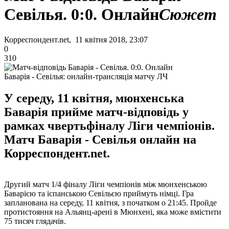
Севілья. 0:0. Онлайн
Сюжет
Корреспондент.net, 11 квітня 2018, 23:07
0
310
Баварія - Севілья: онлайн-трансляція матчу ЛЧ
У середу, 11 квітня, мюнхенська
Баварія прийме матч-відповідь у
рамках чвертьфіналу Ліги чемпіонів.
Матч Баварія - Севілья онлайн на
Корреспондент.net.
Другий матч 1/4 фіналу Ліги чемпіонів між мюнхенською
Баварією та іспанською Севільєю приймуть німці. Гра
запланована на середу, 11 квітня, з початком о 21:45. Пройде
протистояння на Альянц-арені в Мюнхені, яка може вмістити
75 тисяч глядачів.