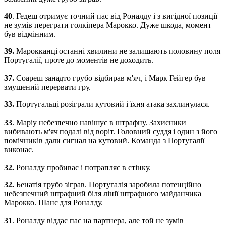
40
.
Гедеш
отримує
точний
пас
від
Роналду
і
з
вигідної позиції
не зумів переграти
голкіпера
Марокко
.
Дуже
шкода
,
момент
був
відмінним
.
39
.
Марокканці
останні
хвилини
не залишають
половину
поля
Португалії
,
проте
до
моментів не
доходить
.
37.
Соареш
занадто
грубо
відбирав
м'яч
,
і
Марк
Гейгер
був
змушений
перервати
гру
.
33.
Португальці
розіграли
кутовий
і
їхня
атака
захлинулася
.
33
.
Маріу
небезпечно
навішує
в
штрафну
.
Захисники
вибивають
м'яч
подалі
від
воріт
.
Головний
суддя
і
один
з
його
помічників
дали
сигнал
на
кутовий
.
Команда
з
Португалії
виконає
.
32.
Роналду
пробиває
і
потрапляє
в
стінку
.
32.
Бенатія
грубо
зіграв
.
Португалія
заробила
потенційно
небезпечний
штрафний
біля лінії
штрафного майданчика
Марокко
.
Шанс
для
Роналду
.
31
.
Роналду
віддає
пас
на
партнера
,
але
той не
зумів