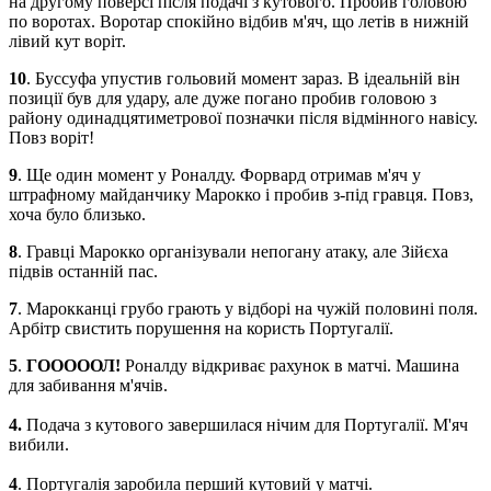
на
другому
поверсі
після
подачі
з
кутового
.
Пробив
головою
по воротах
.
Воротар
спокійно
відбив
м'яч
,
що летів
в
нижній
лівий
кут
воріт
.
10
.
Буссуфа
упустив
гольовий
момент
зараз
.
В ідеальній
він
позиції
був
для
удару
,
але
дуже
погано
пробив
головою
з
району
одинадцятиметрової
позначки
після
відмінного
навісу
.
Повз
воріт
!
9
.
Ще
один
момент
у
Роналду
.
Форвард
отримав
м'яч
у
штрафному майданчику
Марокко
і
пробив
з
-
під
гравця
.
Повз
,
хоча
було
близько.
8
.
Гравці
Марокко
організували
непогану
атаку
,
але
Зійєха
підвів
останній
пас
.
7
.
Марокканці
грубо
грають
у відборі
на
чужій
половині
поля
.
Арбітр
свистить
порушення
на користь
Португалії
.
5
.
ГОООООЛ
!
Роналду
відкриває
рахунок
в
матчі
.
Машина
для
забивання
м'ячів
.
4
.
Подача
з
кутового
завершилася
нічим
для
Португалії
.
М'яч
вибили
.
4
.
Португалія
заробила
перший
кутовий
у
матчі
.