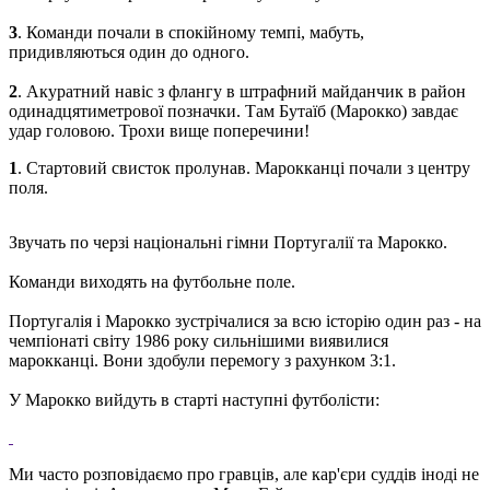
3
.
Команди
почали
в
спокійному
темпі
,
мабуть
,
придивляються
один до одного
.
2
.
Акуратний
навіс
з
флангу
в
штрафний майданчик
в
район
одинадцятиметрової
позначки
.
Там
Бутаїб
(
Марокко
)
завдає
удар
головою
.
Трохи
вище
поперечини
!
1
.
Стартовий
свисток
пролунав
.
Марокканці
почали
з
центру
поля
.
Звучать по черзі національні гімни Португалії та Марокко.
Команди виходять на футбольне поле.
Португалія і Марокко зустрічалися за всю історію один раз - на
чемпіонаті світу 1986 року сильнішими виявилися
марокканці.
Вони здобули перемогу з рахунком 3:1.
У Марокко вийдуть в старті наступні футболісти:
Ми часто розповідаємо про гравців, але кар'єри суддів іноді не