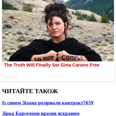
ЧИТАЙТЕ ТАКОЖ
Із сином Зідана розірвали контракт
7659
Зірка Барселони вразив яскравим