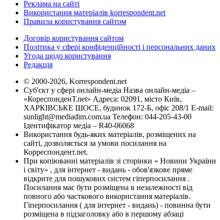
Реклама на сайті
Використання матеріалів korrespondent.net
Правила користування сайтом
Договір користування сайтом
Політика у сфері конфіденційності і персональних даних
Угода щодо користування
Редакція
© 2000-2026, Korrespondent.net
Суб'єкт у сфері онлайн-медіа Назва онлайн-медіа –
«КореспонденТ.net» Адреса: 02091, місто Київ,
ХАРКІВСЬКЕ ШОСЕ, будинок 172-Б, офіс 208/1 E-mail:
sunlight@mediadim.com.ua
Телефон: 044-205-43-00
Ідентифікатор медіа – R40-06068
Використання будь-яких матеріалів, розміщених на
сайті, дозволяється за умови посилання на
Корреспондент.net.
При копіюванні матеріалів зі сторінки « Новини України
і світу» , для інтернет - видань - обов'язкове пряме
відкрите для пошукових систем гіперпосилання .
Посилання має бути розміщена в незалежності від
повного або часткового використання матеріалів.
Гіперпосилання ( для інтернет - видань) - повинна бути
розміщена в підзаголовку або в першому абзаці