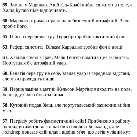
69.
Заміна у Марокко. Аюб Ель-Каабі вийде свіжим на поле, а
Халід Бутаїб піде відпочивати.
68.
Марокко отримав право на небезпечний штрафний. Зіеш
проб'є його.
65.
Гейгер перериває гру. Геррейро зробив тактичний фол.
63.
Рефері свистить. Вільям Карвалью зробив фол в атаці.
61.
Хакимі грубо зіграв. Марк Гейгер помітив це і засвистів.
Португалія б'є штрафний удар.
60.
Бенатія бере гру на себе, завдає удар із середньої відстані,
але м'яч проходить вище.
59.
Перша заміна в матчі: Жельсон Мартінс виходить на поле,
Бернарду Сілва його залишає.
58.
Кутовий подав Зіеш, але португальський захисник вибив
м'яч.
57.
Патрісіу робить фантастичний сейв! Приблизно з району
одинадцятиметрової точки бив головою Бельханда, але
голкіпер показав свій клас і відбив м'яч, що летів у лівий кут