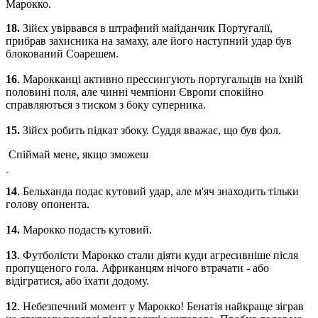
Марокко
.
18.
Зійєх
увірвався
в
штрафний майданчик
Португалії
,
прибрав
захисника
на
замаху
,
але
його
наступний
удар
був
блокований
Соарешем
.
16
.
Марокканці
активно
прессингують
португальців
на
їх
ній
половині
поля
,
але
чинні
чемпіони
Європи
спокійно
справляються
з
тиском
з боку
суперника
.
15.
Зійєх
робить
підкат
збоку
.
Суддя
вважає
,
що
був
фол
.
Спіймай мене, якщо зможеш
14
.
Бельханда
подає
кутовий
удар
,
але
м'яч
знаходить
тільки
голову
опонента
.
14.
Марокко
подасть
кутовий
.
13
.
Футболісти
Марокко
стали
діяти
куди
агресивніше
після
пропущеного гола
.
Африканцям
нічого втрачати
-
або
відігратися
,
або
їхати
додому
.
12
.
Небезпечний
момент
у
Марокко
!
Бенатія
найкраще зіграв