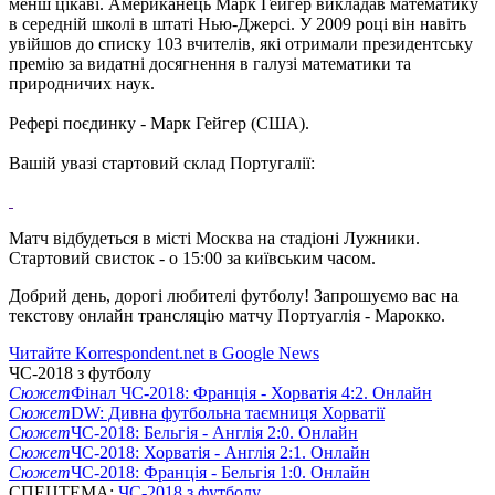
менш цікаві.
Американець Марк Гейгер викладав математику
в середній школі в штаті Нью-Джерсі.
У 2009 році він навіть
увійшов до списку 103 вчителів, які отримали президентську
премію за видатні досягнення в галузі математики та
природничих наук.
Рефері поєдинку - Марк Гейгер (США).
Вашій увазі стартовий склад Португалії:
Матч
відбудеться
в
місті
Москва
на
стадіоні
Лужники
.
Стартовий
свисток
-
о 15:00 за
київським часом
.
Добрий день, дорогі любителі футболу! Запрошуємо вас на
текстову онлайн трансляцію матчу Портуаглія - Марокко.
Читайте Korrespondent.net в Google News
ЧС-2018 з футболу
Сюжет
Фінал ЧС-2018: Франція - Хорватія 4:2. Онлайн
Сюжет
DW: Дивна футбольна таємниця Хорватії
Сюжет
ЧС-2018: Бельгія - Англія 2:0. Онлайн
Сюжет
ЧС-2018: Хорватія - Англія 2:1. Онлайн
Сюжет
ЧС-2018: Франція - Бельгія 1:0. Онлайн
СПЕЦТЕМА:
ЧС-2018 з футболу