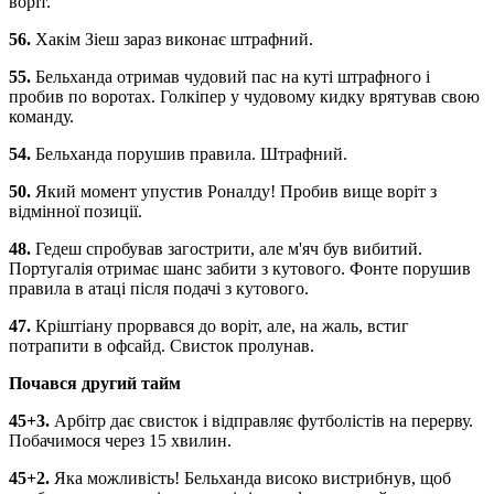
воріт.
56.
Хакім Зіеш зараз виконає штрафний.
55.
Бельханда отримав чудовий пас на куті штрафного і
пробив по воротах. Голкіпер у чудовому кидку врятував свою
команду.
54.
Бельханда порушив правила. Штрафний.
50.
Який момент упустив Роналду! Пробив вище воріт з
відмінної позиції.
48.
Гедеш спробував загострити, але м'яч був вибитий.
Португалія отримає шанс забити з кутового. Фонте порушив
правила в атаці після подачі з кутового.
47.
Кріштіану прорвався до воріт, але, на жаль, встиг
потрапити в офсайд. Свисток пролунав.
Почався другий тайм
45
+
3.
Арбітр
дає
свисток
і
відправляє
футболістів
на
перерву
.
Побачимося
через
15
хвилин
.
45
+
2.
Яка
можливість
!
Бельханда
високо
вистрибнув
,
щоб