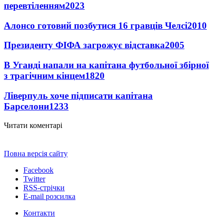
перевтіленням
2023
Алонсо готовий позбутися 16 гравців Челсі
2010
Президенту ФІФА загрожує відставка
2005
В Уганді напали на капітана футбольної збірної
з трагічним кінцем
1820
Ліверпуль хоче підписати капітана
Барселони
1233
Читати коментарі
Повна версія сайту
Facebook
Twitter
RSS-стрічки
E-mail розсилка
Контакти