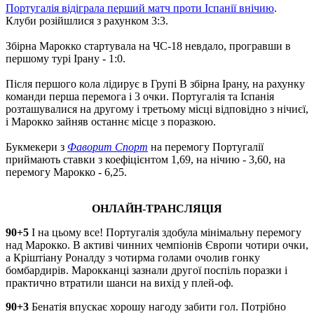
Португалія відіграла перший матч проти Іспанії внічию
.
Клуби розійшлися з рахунком 3:3.
Збірна Марокко стартувала на ЧС-18 невдало, програвши в
першому турі Ірану - 1:0.
Після першого кола лідирує в Групі В збірна Ірану, на рахунку
команди перша перемога і 3 очки. Португалія та Іспанія
розташувалися на другому і третьому місці відповідно з нічиєї,
і Марокко зайняв останнє місце з поразкою.
Букмекери з
Фаворит Спорт
на перемогу Португалії
приймають ставки з коефіцієнтом 1,69, на нічию - 3,60, на
перемогу Марокко - 6,25.
ОНЛАЙН-ТРАНСЛЯЦІЯ
90+5
І на цьому все! Португалія здобула мінімальну перемогу
над Марокко. В активі чинних чемпіонів Європи чотири очки,
а Кріштіану Роналду з чотирма голами очолив гонку
бомбардирів. Марокканці зазнали другої поспіль поразки і
практично втратили шанси на вихід у плей-оф.
90+3
Бенатія впускає хорошу нагоду забити гол. Потрібно