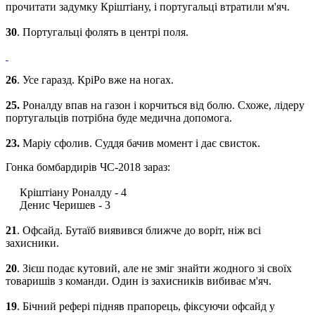
прочитати
задумку
Кріштіану,
і
португальці
втратили
м'яч
.
30
.
Португальці
фолять
в
центрі
поля
.
26
.
Усе гаразд
.
КріРо
вже
на
ногах
.
25.
Роналду
впав
на
газон
і
корчиться
від
болю
.
Схоже
,
лідеру
португальців
потрібна
буде
медична
допомога
.
23
.
Маріу
сфолив
.
Суддя
бачив
момент
і
дає
свисток
.
Гонка
бомбардирів
ЧС
-2018
зараз
:
Кріштіану
Роналду
-
4
Денис
Черишев
-
3
21
.
Офсайд
.
Бутаїб
виявився
ближче
до воріт
,
ніж
всі
захисники
.
20
.
Зієш
подає
кутовий
,
але
не зміг
знайти
жодного
зі своїх
товаришів
з
команди
.
Один
із захисників
вибиває
м'яч
.
19
.
Бічний
рефері
підняв
прапорець
,
фіксуючи
офсайд
у