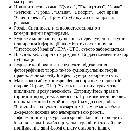
матеріалу.
Новини з позначками "Думка", "Експертиза", "Заява",
"Регіони", "Гроші", "Влада", "Вибори", "Тест-драйв",
"Спецпроекти", "Промо" публікуються на правах
реклами.
Розділ Спецпроекти створюється спільно з
комерційними партнерами.
Будь яке копіювання, публікація, передрук, чи наступне
поширення інформації, що містить посилання на
"Інтерфакс-Україна", EPA / UPG, суворо забороняється.
Власник веб-сторінки в розділі Я-Корреспондент є автор
публікації.
Будь-яке копіювання, передрук та відтворення
фотографічних творів та/або аудіовізуальних творів
правовласника Getty Images - суворо забороняється.
Матеріали сайту korrespondent.net призначені для осіб
старше 21 року (21+). Участь в азартних іграх може
викликати ігрову залежність. Дотримуйтесь правил
(принципів) відповідальної гри. При виявленні перших
ознак залежності негайно зверніться до спеціаліста.
Пам'ятайте, що участь в азартних іграх не може бути
джерелом доходів або альтернативою роботі.
Інформаційний ресурс korrespondent.net не проводить
ігри на реальні та/або віртуальні гроші, також сайт не
приймає ні в якій формі оплату ставок та інших