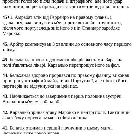
пробити
головою
після
подачі
зі
штрафного
,
але
його
удар
,
відмінний
,
до речі
,
проходить
за
сантиметри
від
лівої
штанги
.
45
+
1
.
Амрабат
втік
від
Геррейро
на
правому фланзі
,
і
,
здавалося
,
вже
випустив
м'яч
,
проте
встиг
його
зупинити
,
після
чого
португалець
зніс
його
з
ніг
.
Стандарт
заробляє
Марокко
.
45
.
Арбітр
компенсував
3
хвилини
до основного
часу
першого
тайму
.
45
.
Бельханда
просить
допомоги
лікарів
жестами
.
Зараз
на
полі з'являться
лікарі
.
Карвалью
перепрошує його
за
фол
.
44
.
Бельханда
здорово
прорвався
по
правому флангу
,
виконав
простріл
у штрафний майданчик
Португалії
,
але
ніхто
з
його
партнерів не
відгукнувся
на
цей
пас
.
43
.
Наближається
до
завершення перша
половина
зустрічі
.
Володіння
м'ячем
-
50
на
50
.
42.
Карвалью
зриває
атаку
Марокко
в
центрі
поля
.
Тактичний
фол
з боку
португальського
півзахисника
.
41
.
Бенатія
отримав
перший
гірчичник
в
цьому
матчі
.
Захисник
дуже
грубо
зіграв
.