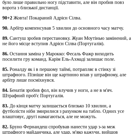
було лише правильно ногу підставити, але він пробив повз
ворота з близької дистанції.
90+2
Жовта! Покараний Адрієн Сілва.
90.
Арбітр компенсував 5 хвилин до основного часу матчу.
89.
Сантуш зробив перестановку. Жуан Моутінью замінений, а
не його місце вступив Адрієн Сілва (Португалія).
86.
Остання заміна у Марокко: Фесаль Фажр виходить
посилити гру команд. Карім Ель-Ахмаді залишає поле.
85.
Роналду як і в першому таймі, потрапляє в стінку зі
штрафного. Пізніше він ще картинно впав у штрафному, але
арбітр лише посміхнувся.
84.
Бенатія зробив фол, він влучив у ноги, а не в м'яч.
Штрафний проб'є Португалія.
83.
До кінця матчу залишається близько 10 хвилин, а
футболісти ніби змирилися з рахунком на табло. Одних усе
влаштовує, другі намагаються, але не можуть.
82.
Бруно Фернандеш спробував нанести удар з-за меж
штрафного майданчика, але удар, м'яко кажучи, вийшов