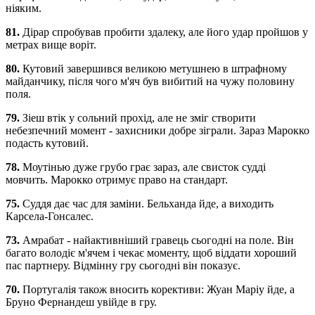
ніяким.
81.
Дірар спробував пробити здалеку, але його удар пройшов у
метрах вище воріт.
80.
Кутовий завершився великою метушнею в штрафному
майданчику, після чого м'яч був вибитий на чужу половину
поля.
79.
Зіеш втік у сольний прохід, але не зміг створити
небезпечний момент - захисники добре зіграли. Зараз Марокко
подасть кутовий.
78.
Моутінью дуже грубо грає зараз, але свисток судді
мовчить. Марокко отримує право на стандарт.
75.
Суддя дає час для заміни. Бельханда йде, а виходить
Карсела-Гонсалес.
73.
Амрабат - найактивніший гравець сьогодні на поле. Він
багато володіє м'ячем і чекає моменту, щоб віддати хороший
пас партнеру. Відмінну гру сьогодні він показує.
70.
Португалія також вносить корективи: Жуан Маріу йде, а
Бруно Фернандеш увійде в гру.