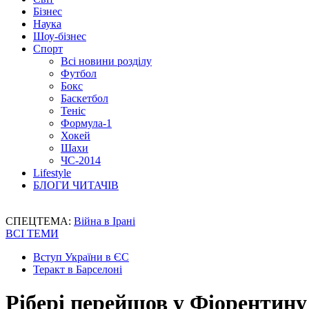
Бізнес
Наука
Шоу-бізнес
Спорт
Всі новини розділу
Футбол
Бокс
Баскетбол
Теніс
Формула-1
Хокей
Шахи
ЧС-2014
Lifestyle
БЛОГИ ЧИТАЧІВ
СПЕЦТЕМА:
Війна в Ірані
ВСІ ТЕМИ
Вступ України в ЄС
Теракт в Барселоні
Рібері перейшов у Фіорентину