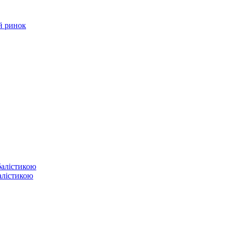
й ринок
балістикою