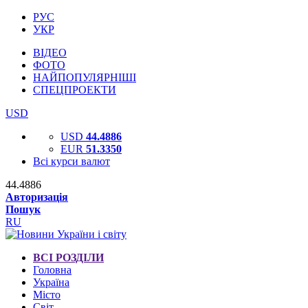
РУС
УКР
ВІДЕО
ФОТО
НАЙПОПУЛЯРНІШІ
СПЕЦПРОЕКТИ
USD
USD
44.4886
EUR
51.3350
Всі курси валют
44.4886
Авторизація
Пошук
RU
ВСІ РОЗДІЛИ
Головна
Україна
Місто
Світ