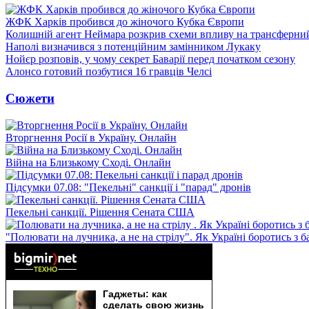
ЖФК Харків пробився до жіночого Кубка Європи
Колишній агент Неймара розкрив схеми впливу на трансферни
Наполі визначився з потенційним замінником Лукаку
Нойєр розповів, у чому секрет Баварії перед початком сезону
Алонсо готовий позбутися 16 гравців Челсі
Сюжети
Вторгнення Росії в Україну. Онлайн
Війна на Близькому Сході. Онлайн
Підсумки 07.08: "Пекельні" санкції і "парад" дронів
Пекельні санкції. Рішення Сената США
"Полювати на лучника, а не на стрілу". Як Україні боротись з 