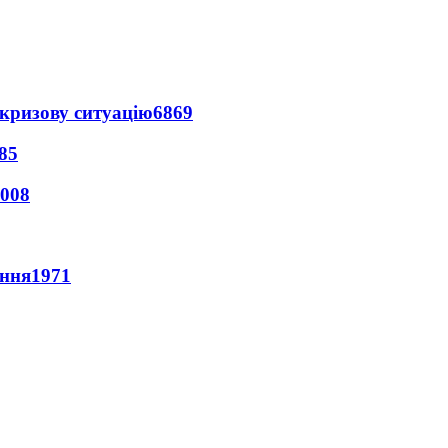
кризову ситуацію
6869
85
008
ення
1971