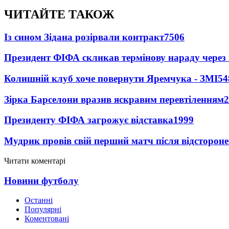
ЧИТАЙТЕ ТАКОЖ
Із сином Зідана розірвали контракт
7506
Президент ФІФА скликав термінову нараду через 
Колишній клуб хоче повернути Яремчука - ЗМІ
54
Зірка Барселони вразив яскравим перевтіленням
2
Президенту ФІФА загрожує відставка
1999
Мудрик провів свій перший матч після відсторон
Читати коментарі
Новини футболу
Останні
Популярні
Коментовані