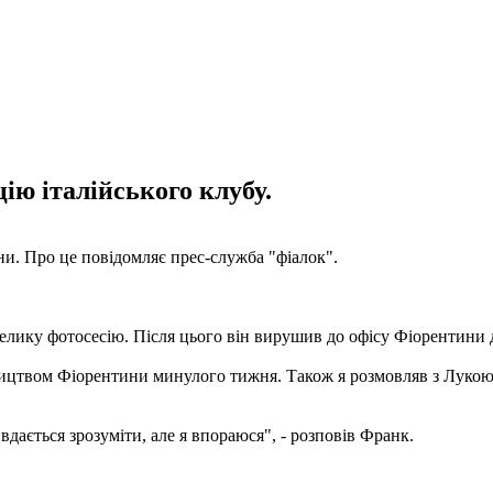
ю італійського клубу.
и. Про це повідомляє прес-служба "фіалок".
евелику фотосесію. Після цього він вирушив до офісу Фіорентини 
ицтвом Фіорентини минулого тижня. Також я розмовляв з Лукою Т
вдається зрозуміти, але я впораюся", - розповів Франк.