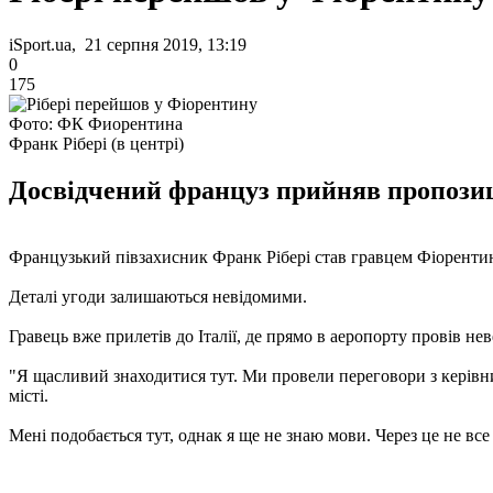
iSport.ua, 21 серпня 2019, 13:19
0
175
Фото: ФК Фиорентина
Франк Рібері (в центрі)
Досвідчений француз прийняв пропозиці
Французький півзахисник Франк Рібері став гравцем Фіорентин
Деталі угоди залишаються невідомими.
Гравець вже прилетів до Італії, де прямо в аеропорту провів н
"Я щасливий знаходитися тут. Ми провели переговори з керівн
місті.
Мені подобається тут, однак я ще не знаю мови. Через це не все 