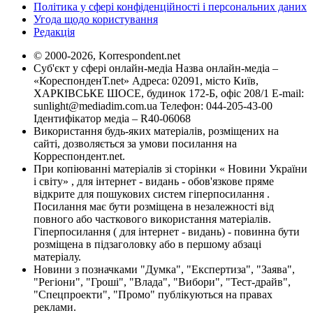
Політика у сфері конфіденційності і персональних даних
Угода щодо користування
Редакція
© 2000-2026, Korrespondent.net
Суб'єкт у сфері онлайн-медіа Назва онлайн-медіа –
«КореспонденТ.net» Адреса: 02091, місто Київ,
ХАРКІВСЬКЕ ШОСЕ, будинок 172-Б, офіс 208/1 E-mail:
sunlight@mediadim.com.ua
Телефон: 044-205-43-00
Ідентифікатор медіа – R40-06068
Використання будь-яких матеріалів, розміщених на
сайті, дозволяється за умови посилання на
Корреспондент.net.
При копіюванні матеріалів зі сторінки « Новини України
і світу» , для інтернет - видань - обов'язкове пряме
відкрите для пошукових систем гіперпосилання .
Посилання має бути розміщена в незалежності від
повного або часткового використання матеріалів.
Гіперпосилання ( для інтернет - видань) - повинна бути
розміщена в підзаголовку або в першому абзаці
матеріалу.
Новини з позначками "Думка", "Експертиза", "Заява",
"Регіони", "Гроші", "Влада", "Вибори", "Тест-драйв",
"Спецпроекти", "Промо" публікуються на правах
реклами.