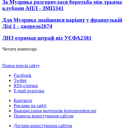
За Мудрика розгорнулася боротьба між трьома
клубами АПЛ - ЗМІ
3341
Для Мудрика знайшовся варіант у французькій
Лізі 1 - джерело
2674
ЛНЗ отримав штраф від УЄФА
2381
Читати коментарі
Повна версія сайту
Facebook
Twitter
RSS-стрічки
E-mail розсилка
Контакти
Реклама на сайті
Використання матеріалів korrespondent.net
Правила користування сайтом
Договір користування сайтом