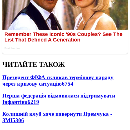
ЧИТАЙТЕ ТАКОЖ
Президент ФІФА скликав термінову нараду
через кризову ситуацію
6754
Перша федерація відмовилася підтримувати
Інфантіно
6219
Колишній клуб хоче повернути Яремчука -
ЗМІ
5306