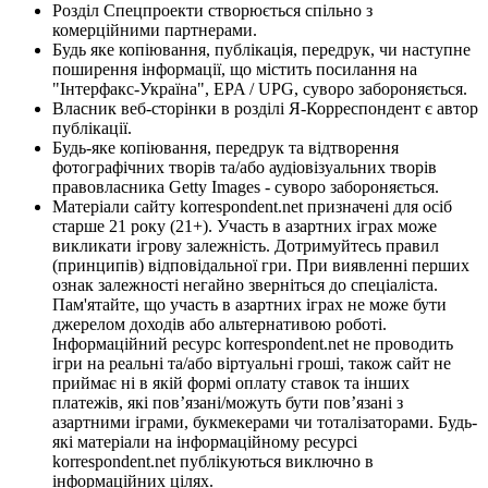
Розділ Спецпроекти створюється спільно з
комерційними партнерами.
Будь яке копіювання, публікація, передрук, чи наступне
поширення інформації, що містить посилання на
"Інтерфакс-Україна", EPA / UPG, суворо забороняється.
Власник веб-сторінки в розділі Я-Корреспондент є автор
публікації.
Будь-яке копіювання, передрук та відтворення
фотографічних творів та/або аудіовізуальних творів
правовласника Getty Images - суворо забороняється.
Матеріали сайту korrespondent.net призначені для осіб
старше 21 року (21+). Участь в азартних іграх може
викликати ігрову залежність. Дотримуйтесь правил
(принципів) відповідальної гри. При виявленні перших
ознак залежності негайно зверніться до спеціаліста.
Пам'ятайте, що участь в азартних іграх не може бути
джерелом доходів або альтернативою роботі.
Інформаційний ресурс korrespondent.net не проводить
ігри на реальні та/або віртуальні гроші, також сайт не
приймає ні в якій формі оплату ставок та інших
платежів, які пов’язані/можуть бути пов’язані з
азартними іграми, букмекерами чи тоталізаторами. Будь-
які матеріали на інформаційному ресурсі
korrespondent.net публікуються виключно в
інформаційних цілях.