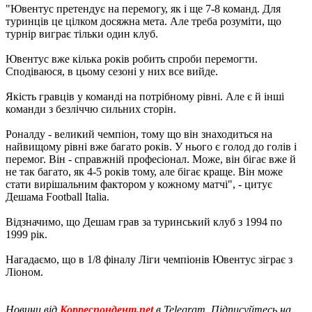
"Ювентус претендує на перемогу, як і ще 7-8 команд. Для
туринців це цілком досяжна мета. Але треба розуміти, що
турнір виграє тільки один клуб.
Ювентус вже кілька років робить спроби перемогти.
Сподіваюся, в цьому сезоні у них все вийде.
Якість гравців у команді на потрібному рівні. Але є й інші
команди з безліччю сильних сторін.
Роналду - великий чемпіон, тому що він знаходиться на
найвищому рівні вже багато років. У нього є голод до голів і
перемог. Він - справжній професіонал. Може, він бігає вже й
не так багато, як 4-5 років тому, але бігає краще. Він може
стати вирішальним фактором у кожному матчі", - цитує
Дешама Football Italia.
Відзначимо, що Дешам грав за туринський клуб з 1994 по
1999 рік.
Нагадаємо, що в 1/8 фіналу Ліги чемпіонів Ювентус зіграє з
Ліоном.
Новини від
Корреспондент.net
в Telegram. Підписуйтесь на