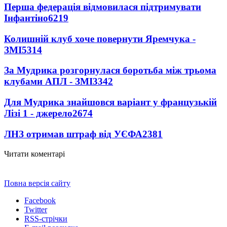
Перша федерація відмовилася підтримувати
Інфантіно
6219
Колишній клуб хоче повернути Яремчука -
ЗМІ
5314
За Мудрика розгорнулася боротьба між трьома
клубами АПЛ - ЗМІ
3342
Для Мудрика знайшовся варіант у французькій
Лізі 1 - джерело
2674
ЛНЗ отримав штраф від УЄФА
2381
Читати коментарі
Повна версія сайту
Facebook
Twitter
RSS-стрічки