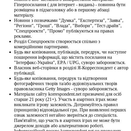
Гіперпосилання ( для інтернет - видань) - повинна бути
розміщена в підзаголовку або в першому абзаці
матеріалу.
Новини з позначками "Думка", "Експертиза", "Заява",
"Регіони", "Гроші", "Влада", "Вибори", "Тест-драйв",
"Спецпроекти", "Промо" публікуються на правах
реклами.
Розділ Спецпроекти створюється спільно з
комерційними партнерами.
Будь яке копіювання, публікація, передрук, чи наступне
поширення інформації, що містить посилання на
"Інтерфакс-Україна", EPA / UPG, суворо забороняється.
Власник веб-сторінки в розділі Я-Корреспондент є автор
публікації.
Будь-яке копіювання, передрук та відтворення
фотографічних творів та/або аудіовізуальних творів
правовласника Getty Images - суворо забороняється.
Матеріали сайту korrespondent.net призначені для осіб
старше 21 року (21+). Участь в азартних іграх може
викликати ігрову залежність. Дотримуйтесь правил
(принципів) відповідальної гри. При виявленні перших
ознак залежності негайно зверніться до спеціаліста.
Пам'ятайте, що участь в азартних іграх не може бути
джерелом доходів або альтернативою роботі.
Інформаційний ресурс korrespondent.net не проводить