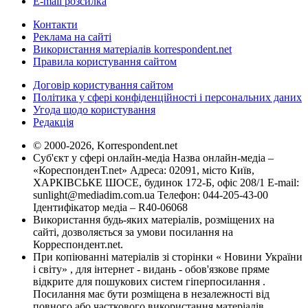
E-mail розсилка
Контакти
Реклама на сайті
Використання матеріалів korrespondent.net
Правила користування сайтом
Договір користування сайтом
Політика у сфері конфіденційності і персональних даних
Угода щодо користування
Редакція
© 2000-2026, Korrespondent.net
Суб'єкт у сфері онлайн-медіа Назва онлайн-медіа –
«КореспонденТ.net» Адреса: 02091, місто Київ,
ХАРКІВСЬКЕ ШОСЕ, будинок 172-Б, офіс 208/1 E-mail:
sunlight@mediadim.com.ua
Телефон: 044-205-43-00
Ідентифікатор медіа – R40-06068
Використання будь-яких матеріалів, розміщених на
сайті, дозволяється за умови посилання на
Корреспондент.net.
При копіюванні матеріалів зі сторінки « Новини України
і світу» , для інтернет - видань - обов'язкове пряме
відкрите для пошукових систем гіперпосилання .
Посилання має бути розміщена в незалежності від
повного або часткового використання матеріалів.