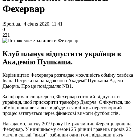
Фехервар
iSport.ua, 4 січня 2020, 11:41
0
221
Клуб планує відпустити українця в
Академію Пушкаша.
Керівництво Фехервара розглядає можливість обміну хавбека
Івана Петряка на нападаючого Академії Пушкаша Адама
Дьюрча. Про це повідомляє NB1.
За інформацією джерела, Фехервар готовий відпустити
українця, щоб прискорити трансфер Дьюрча. Очікується, що
обмін, швидше за все, відбудеться влітку - переговорний
процес затягується через фінансові вимоги футболістів.
Нагадаємо, влітку 2019 року Петряк змінив Ференцварош на
Фехервар. У нинішньому сезоні 25-річний гравець провів 22
матчі в складі "види", забивши один гол і віддавши п'ять