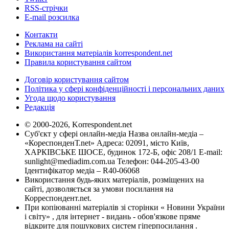
RSS-стрічки
E-mail розсилка
Контакти
Реклама на сайті
Використання матеріалів korrespondent.net
Правила користування сайтом
Договір користування сайтом
Політика у сфері конфіденційності і персональних даних
Угода щодо користування
Редакція
© 2000-2026, Korrespondent.net
Суб'єкт у сфері онлайн-медіа Назва онлайн-медіа –
«КореспонденТ.net» Адреса: 02091, місто Київ,
ХАРКІВСЬКЕ ШОСЕ, будинок 172-Б, офіс 208/1 E-mail:
sunlight@mediadim.com.ua
Телефон: 044-205-43-00
Ідентифікатор медіа – R40-06068
Використання будь-яких матеріалів, розміщених на
сайті, дозволяється за умови посилання на
Корреспондент.net.
При копіюванні матеріалів зі сторінки « Новини України
і світу» , для інтернет - видань - обов'язкове пряме
відкрите для пошукових систем гіперпосилання .