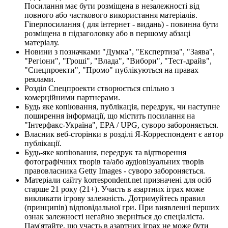
Посилання має бути розміщена в незалежності від
повного або часткового використання матеріалів.
Гіперпосилання ( для інтернет - видань) - повинна бути
розміщена в підзаголовку або в першому абзаці
матеріалу.
Новини з позначками "Думка", "Експертиза", "Заява",
"Регіони", "Гроші", "Влада", "Вибори", "Тест-драйв",
"Спецпроекти", "Промо" публікуються на правах
реклами.
Розділ Спецпроекти створюється спільно з
комерційними партнерами.
Будь яке копіювання, публікація, передрук, чи наступне
поширення інформації, що містить посилання на
"Інтерфакс-Україна", EPA / UPG, суворо забороняється.
Власник веб-сторінки в розділі Я-Корреспондент є автор
публікації.
Будь-яке копіювання, передрук та відтворення
фотографічних творів та/або аудіовізуальних творів
правовласника Getty Images - суворо забороняється.
Матеріали сайту korrespondent.net призначені для осіб
старше 21 року (21+). Участь в азартних іграх може
викликати ігрову залежність. Дотримуйтесь правил
(принципів) відповідальної гри. При виявленні перших
ознак залежності негайно зверніться до спеціаліста.
Пам'ятайте, що участь в азартних іграх не може бути