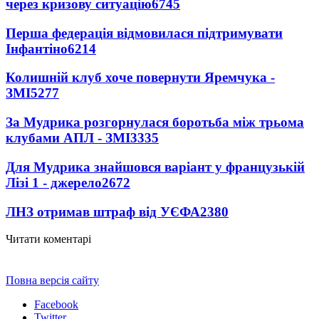
через кризову ситуацію
6745
Перша федерація відмовилася підтримувати
Інфантіно
6214
Колишній клуб хоче повернути Яремчука -
ЗМІ
5277
За Мудрика розгорнулася боротьба між трьома
клубами АПЛ - ЗМІ
3335
Для Мудрика знайшовся варіант у французькій
Лізі 1 - джерело
2672
ЛНЗ отримав штраф від УЄФА
2380
Читати коментарі
Повна версія сайту
Facebook
Twitter