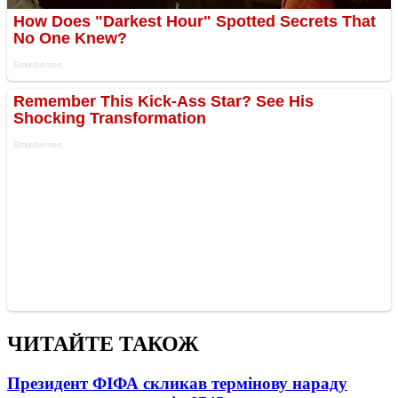
ЧИТАЙТЕ ТАКОЖ
Президент ФІФА скликав термінову нараду