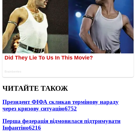
ЧИТАЙТЕ ТАКОЖ
Президент ФІФА скликав термінову нараду
через кризову ситуацію
6752
Перша федерація відмовилася підтримувати
Інфантіно
6216