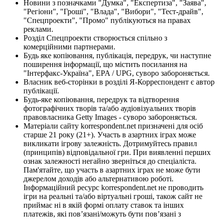
Новини з позначками "Думка", "Експертиза", "Заява",
"Регіони", "Гроші", "Влада", "Вибори", "Тест-драйв",
"Спецпроекти", "Промо" публікуються на правах
реклами.
Розділ Спецпроекти створюється спільно з
комерційними партнерами.
Будь яке копіювання, публікація, передрук, чи наступне
поширення інформації, що містить посилання на
"Інтерфакс-Україна", EPA / UPG, суворо забороняється.
Власник веб-сторінки в розділі Я-Корреспондент є автор
публікації.
Будь-яке копіювання, передрук та відтворення
фотографічних творів та/або аудіовізуальних творів
правовласника Getty Images - суворо забороняється.
Матеріали сайту korrespondent.net призначені для осіб
старше 21 року (21+). Участь в азартних іграх може
викликати ігрову залежність. Дотримуйтесь правил
(принципів) відповідальної гри. При виявленні перших
ознак залежності негайно зверніться до спеціаліста.
Пам'ятайте, що участь в азартних іграх не може бути
джерелом доходів або альтернативою роботі.
Інформаційний ресурс korrespondent.net не проводить
ігри на реальні та/або віртуальні гроші, також сайт не
приймає ні в якій формі оплату ставок та інших
платежів, які пов’язані/можуть бути пов’язані з