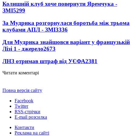
Колишній клуб хоче повернути Яремчука -
ЗМІ
5299
За Мудрика розгорнулася боротьба між трьома
клубами АПЛ - ЗМІ
3336
Для Мудрика знайшовся варіант у французькій
Лізі 1 - джерело
2673
ЛНЗ отримав штраф від УЄФА
2381
Читати коментарі
Повна версія сайту
Facebook
Twitter
RSS-стрічки
E-mail розсилка
Контакти
Реклама на сайті