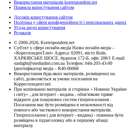
Використання матеріалів korrespondent.net
Правила користування сайтом
Договір користування сайтом
Політика у сфері конфіденційності і персональних даних
Угода щодо користування
Редакція
© 2000-2026, Korrespondent.net
Суб'єкт у сфері онлайн-медіа Назва онлайн-медіа –
«КореспонденТ.net» Адреса: 02091, місто Київ,
ХАРКІВСЬКЕ ШОСЕ, будинок 172-Б, офіс 208/1 E-mail:
sunlight@mediadim.com.ua
Телефон: 044-205-43-00
Ідентифікатор медіа – R40-06068
Використання будь-яких матеріалів, розміщених на
сайті, дозволяється за умови посилання на
Корреспондент.net.
При копіюванні матеріалів зі сторінки « Новини України
і світу» , для інтернет - видань - обов'язкове пряме
відкрите для пошукових систем гіперпосилання .
Посилання має бути розміщена в незалежності від
повного або часткового використання матеріалів.
Гіперпосилання ( для інтернет - видань) - повинна бути
розміщена в підзаголовку або в першому абзаці
матеріалу.