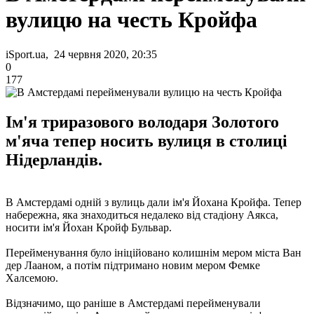
вулицю на честь Кройфа
iSport.ua, 24 червня 2020, 20:35
0
177
Ім'я триразового володаря Золотого
м'яча тепер носить вулиця в столиці
Нідерландів.
В Амстердамі одній з вулиць дали ім'я Йохана Кройфа. Тепер
набережна, яка знаходиться недалеко від стадіону Аякса,
носити ім'я Йохан Кройф Бульвар.
Перейменування було ініційовано колишнім мером міста Ван
дер Лааном, а потім підтримано новим мером Фемке
Халсемою.
Відзначимо, що раніше в Амстердамі перейменували