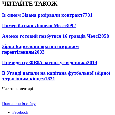
ЧИТАЙТЕ ТАКОЖ
Із сином Зідана розірвали контракт
7731
Помер батько Ліонеля Мессі
3092
Алонсо готовий позбутися 16 гравців Челсі
2058
Зірка Барселони вразив яскравим
перевтіленням
2033
Президенту ФІФА загрожує відставка
2014
В Уганді напали на капітана футбольної збірної
з трагічним кінцем
1831
Читати коментарі
Повна версія сайту
Facebook