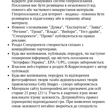
відкрите для пошукових систем гіперпосилання .
Посилання має бути розміщена в незалежності від
повного або часткового використання матеріалів.
Гіперпосилання ( для інтернет - видань) - повинна бути
розміщена в підзаголовку або в першому абзаці
матеріалу.
Новини з позначками "Думка", "Експертиза", "Заява",
"Регіони", "Гроші", "Влада", "Вибори", "Тест-драйв",
"Спецпроекти", "Промо" публікуються на правах
реклами.
Розділ Спецпроекти створюється спільно з
комерційними партнерами.
Будь яке копіювання, публікація, передрук, чи наступне
поширення інформації, що містить посилання на
"Інтерфакс-Україна", EPA / UPG, суворо забороняється.
Власник веб-сторінки в розділі Я-Корреспондент є автор
публікації.
Будь-яке копіювання, передрук та відтворення
фотографічних творів та/або аудіовізуальних творів
правовласника Getty Images - суворо забороняється.
Матеріали сайту korrespondent.net призначені для осіб
старше 21 року (21+). Участь в азартних іграх може
викликати ігрову залежність. Дотримуйтесь правил
(принципів) відповідальної гри. При виявленні перших
ознак залежності негайно зверніться до спеціаліста.