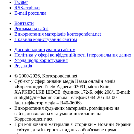
Twitter
RSS-стрічки
E-mail розсилка
Контакти
Реклама на сайті
Використання матеріалів korrespondent.net
Правила користування сайтом
Договір користування сайтом
Політика у сфері конфіденційності і персональних даних
Угода щодо користування
Редакція
© 2000-2026, Korrespondent.net
Суб'єкт у сфері онлайн-медіа Назва онлайн-медіа –
«КореспонденТ.net» Адреса: 02091, місто Київ,
ХАРКІВСЬКЕ ШОСЕ, будинок 172-Б, офіс 208/1 E-mail:
sunlight@mediadim.com.ua
Телефон: 044-205-43-00
Ідентифікатор медіа – R40-06068
Використання будь-яких матеріалів, розміщених на
сайті, дозволяється за умови посилання на
Корреспондент.net.
При копіюванні матеріалів зі сторінки « Новини України
і світу» , для інтернет - видань - обов'язкове пряме