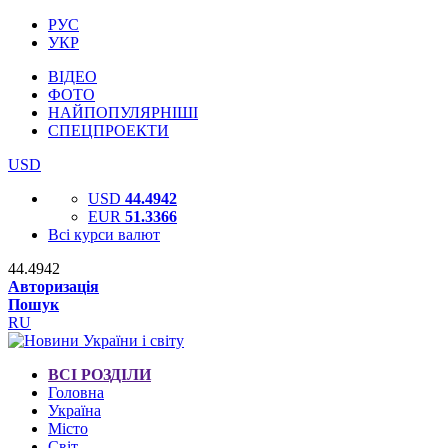
РУС
УКР
ВІДЕО
ФОТО
НАЙПОПУЛЯРНІШІ
СПЕЦПРОЕКТИ
USD
USD
44.4942
EUR
51.3366
Всі курси валют
44.4942
Авторизація
Пошук
RU
ВСІ РОЗДІЛИ
Головна
Україна
Місто
Світ