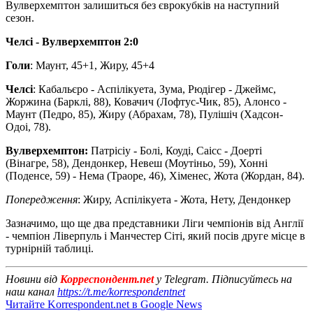
Вулверхемптон залишиться без єврокубків на наступний
сезон.
Челсі - Вулверхемптон 2:0
Голи
: Маунт, 45+1, Жиру, 45+4
Челсі
: Кабальєро - Аспілікуета, Зума, Рюдігер - Джеймс,
Жоржина (Барклі, 88), Ковачич (Лофтус-Чик, 85), Алонсо -
Маунт (Педро, 85), Жиру (Абрахам, 78), Пулішіч (Хадсон-
Одоі, 78).
Вулверхемптон:
Патрісіу - Болі, Коуді, Саісс - Доерті
(Вінагре, 58), Дендонкер, Невеш (Моутіньо, 59), Хонні
(Поденсе, 59) - Нема (Траоре, 46), Хіменес, Жота (Жордан, 84).
Попередження
: Жиру, Аспілікуета - Жота, Нету, Дендонкер
Зазначимо, що ще два представники Ліги чемпіонів від Англії
- чемпіон Ліверпуль і Манчестер Сіті, який посів друге місце в
турнірній таблиці.
Новини від
Корреспондент.net
у Telegram. Підписуйтесь на
наш канал
https://t.me/korrespondentnet
Читайте Korrespondent.net в Google News