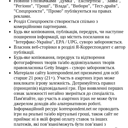
Новини з позначками "Думка", "Експертиза", "Заява",
"Регіони", "Гроші", "Влада", "Вибори", "Тест-драйв",
"Спецпроекти", "Промо" публікуються на правах
реклами.
Розділ Спецпроекти створюється спільно з
комерційними партнерами.
Будь яке копіювання, публікація, передрук, чи наступне
поширення інформації, що містить посилання на
"Інтерфакс-Україна", EPA / UPG, суворо забороняється.
Власник веб-сторінки в розділі Я-Корреспондент є автор
публікації.
Будь-яке копіювання, передрук та відтворення
фотографічних творів та/або аудіовізуальних творів
правовласника Getty Images - суворо забороняється.
Матеріали сайту korrespondent.net призначені для осіб
старше 21 року (21+). Участь в азартних іграх може
викликати ігрову залежність. Дотримуйтесь правил
(принципів) відповідальної гри. При виявленні перших
ознак залежності негайно зверніться до спеціаліста.
Пам'ятайте, що участь в азартних іграх не може бути
джерелом доходів або альтернативою роботі.
Інформаційний ресурс korrespondent.net не проводить
ігри на реальні та/або віртуальні гроші, також сайт не
приймає ні в якій формі оплату ставок та інших
платежів, які пов’язані/можуть бути пов’язані з