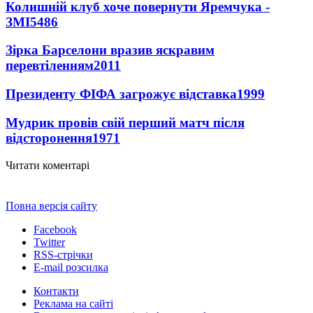
Колишній клуб хоче повернути Яремчука -
ЗМІ
5486
Зірка Барселони вразив яскравим
перевтіленням
2011
Президенту ФІФА загрожує відставка
1999
Мудрик провів свій перший матч після
відсторонення
1971
Читати коментарі
Повна версія сайту
Facebook
Twitter
RSS-стрічки
E-mail розсилка
Контакти
Реклама на сайті