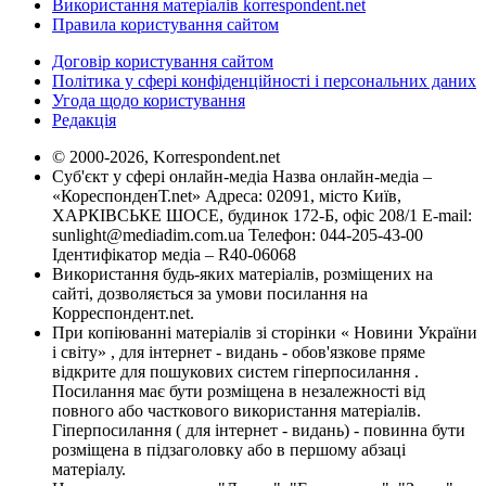
Використання матеріалів korrespondent.net
Правила користування сайтом
Договір користування сайтом
Політика у сфері конфіденційності і персональних даних
Угода щодо користування
Редакція
© 2000-2026, Korrespondent.net
Суб'єкт у сфері онлайн-медіа Назва онлайн-медіа –
«КореспонденТ.net» Адреса: 02091, місто Київ,
ХАРКІВСЬКЕ ШОСЕ, будинок 172-Б, офіс 208/1 E-mail:
sunlight@mediadim.com.ua
Телефон: 044-205-43-00
Ідентифікатор медіа – R40-06068
Використання будь-яких матеріалів, розміщених на
сайті, дозволяється за умови посилання на
Корреспондент.net.
При копіюванні матеріалів зі сторінки « Новини України
і світу» , для інтернет - видань - обов'язкове пряме
відкрите для пошукових систем гіперпосилання .
Посилання має бути розміщена в незалежності від
повного або часткового використання матеріалів.
Гіперпосилання ( для інтернет - видань) - повинна бути
розміщена в підзаголовку або в першому абзаці
матеріалу.