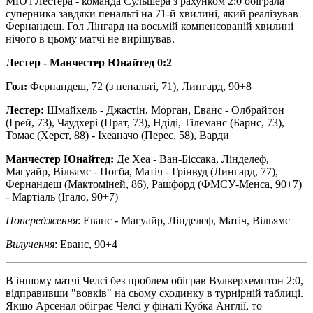
МЮ і Лестера - команда Сульшера з рахунком 2:0 обіграла
суперника завдяки пенальті на 71-й хвилині, який реалізував
Фернандеш. Гол Лінгард на восьмій компенсованій хвилині
нічого в цьому матчі не вирішував.
Лестер - Манчестер Юнайтед 0:2
Гол:
Фернандеш, 72 (з пенальті, 71), Лингард, 90+8
Лестер:
Шмайхель - Джастін, Морган, Еванс - Олбрайтон
(Грей, 73), Чаудхері (Прат, 73), Ндіді, Тілеманс (Барнс, 73),
Томас (Херст, 88) - Іхеаначо (Перес, 58), Варди
Манчестер Юнайтед:
Де Хеа - Ван-Біссака, Лінделеф,
Магуайр, Вільямс - Погба, Матіч - Грінвуд (Лингард, 77),
Фернандеш (Мактоміней, 86), Рашфорд (ФМСУ-Менса, 90+7)
- Мартіаль (Ігало, 90+7)
Попередження
: Еванс - Магуайр, Лінделеф, Матіч, Вільямс
Вилучення
: Еванс, 90+4
В іншому матчі Челсі без проблем обіграв Вулверхемптон 2:0,
відправивши "вовків" на сьому сходинку в турнірній таблиці.
Якщо Арсенал обіграє Челсі у фіналі Кубка Англії, то