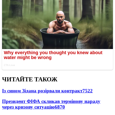
ЧИТАЙТЕ ТАКОЖ
Із сином Зідана розірвали контракт
7522
Президент ФІФА скликав термінову нараду
через кризову ситуацію
6870