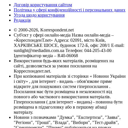
Договір користування сайтом
Політика у сфері конфіденційності і персональних даних
Угода щодо користування
Редакція
© 2000-2026, Korrespondent.net
Суб'єкт у сфері онлайн-медіа Назва онлайн-медіа –
«КореспонденТ.net» Адреса: 02091, місто Київ,
ХАРКІВСЬКЕ ШОСЕ, будинок 172-Б, офіс 208/1 E-mail:
sunlight@mediadim.com.ua
Телефон: 044-205-43-00
Ідентифікатор медіа – R40-06068
Використання будь-яких матеріалів, розміщених на
сайті, дозволяється за умови посилання на
Корреспондент.net.
При копіюванні матеріалів зі сторінки « Новини України
і світу» , для інтернет - видань - обов'язкове пряме
відкрите для пошукових систем гіперпосилання .
Посилання має бути розміщена в незалежності від
повного або часткового використання матеріалів.
Гіперпосилання ( для інтернет - видань) - повинна бути
розміщена в підзаголовку або в першому абзаці
матеріалу.
Новини з позначками "Думка", "Експертиза", "Заява",
"Регіони", "Гроші", "Влада", "Вибори", "Тест-драйв",
"Спецпроекти", "Промо" публікуються на правах