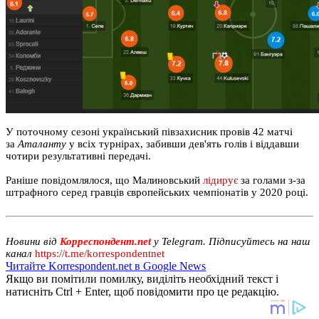
У поточному сезоні український півзахисник провів 42 матчі
за
Аталанту
у всіх турнірах, забивши дев'ять голів і віддавши
чотири результативні передачі.
Раніше повідомлялося, що Малиновський
лідирує
за голами з-за
штрафного серед гравців європейських чемпіонатів у 2020 році.
Новини від
Корреспондент.net
у Telegram. Підписуйтесь на наш
канал
https://t.me/korrespondentnet
Читайте Korrespondent.net в Google News
Якщо ви помітили помилку, виділіть необхідний текст і
натисніть Ctrl + Enter, щоб повідомити про це редакцію.