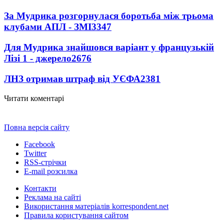
За Мудрика розгорнулася боротьба між трьома
клубами АПЛ - ЗМІ
3347
Для Мудрика знайшовся варіант у французькій
Лізі 1 - джерело
2676
ЛНЗ отримав штраф від УЄФА
2381
Читати коментарі
Повна версія сайту
Facebook
Twitter
RSS-стрічки
E-mail розсилка
Контакти
Реклама на сайті
Використання матеріалів korrespondent.net
Правила користування сайтом