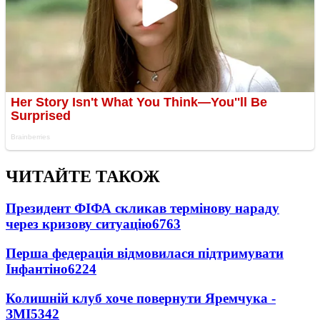
ЧИТАЙТЕ ТАКОЖ
Президент ФІФА скликав термінову нараду
через кризову ситуацію
6763
Перша федерація відмовилася підтримувати
Інфантіно
6224
Колишній клуб хоче повернути Яремчука -
ЗМІ
5342