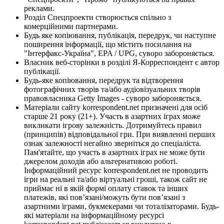
реклами.
Розділ Спецпроекти створюється спільно з
комерційними партнерами.
Будь яке копіювання, публікація, передрук, чи наступне
поширення інформації, що містить посилання на
"Інтерфакс-Україна", EPA / UPG, суворо забороняється.
Власник веб-сторінки в розділі Я-Корреспондент є автор
публікації.
Будь-яке копіювання, передрук та відтворення
фотографічних творів та/або аудіовізуальних творів
правовласника Getty Images - суворо забороняється.
Матеріали сайту korrespondent.net призначені для осіб
старше 21 року (21+). Участь в азартних іграх може
викликати ігрову залежність. Дотримуйтесь правил
(принципів) відповідальної гри. При виявленні перших
ознак залежності негайно зверніться до спеціаліста.
Пам'ятайте, що участь в азартних іграх не може бути
джерелом доходів або альтернативою роботі.
Інформаційний ресурс korrespondent.net не проводить
ігри на реальні та/або віртуальні гроші, також сайт не
приймає ні в якій формі оплату ставок та інших
платежів, які пов’язані/можуть бути пов’язані з
азартними іграми, букмекерами чи тоталізаторами. Будь-
які матеріали на інформаційному ресурсі