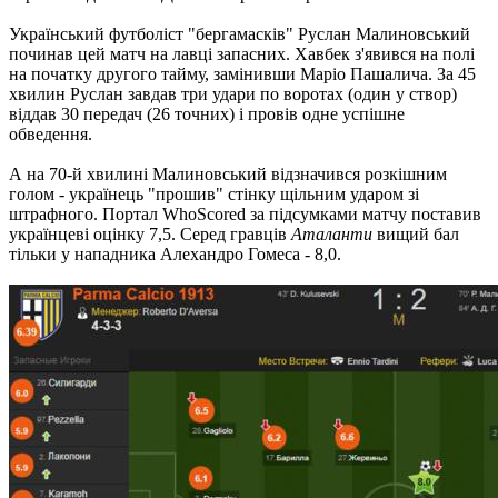
Український футболіст "бергамасків" Руслан Малиновський
починав цей матч на лавці запасних. Хавбек з'явився на полі
на початку другого тайму, замінивши Маріо Пашалича. За 45
хвилин Руслан завдав три удари по воротах (один у створ)
віддав 30 передач (26 точних) і провів одне успішне
обведення.
А на 70-й хвилині Малиновський відзначився розкішним
голом - українець "прошив" стінку щільним ударом зі
штрафного. Портал WhoScored за підсумками матчу поставив
українцеві оцінку 7,5. Серед гравців
Аталанти
вищий бал
тільки у нападника Алехандро Гомеса - 8,0.