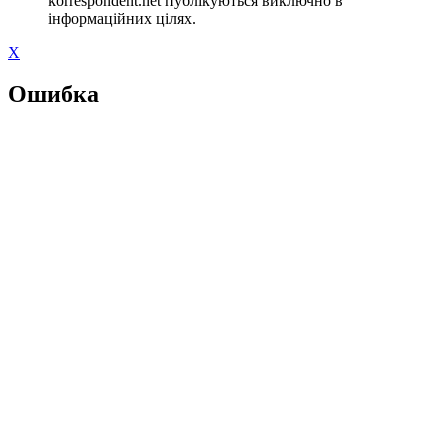
korrespondent.net публікуються виключно в
інформаційних цілях.
X
Ошибка