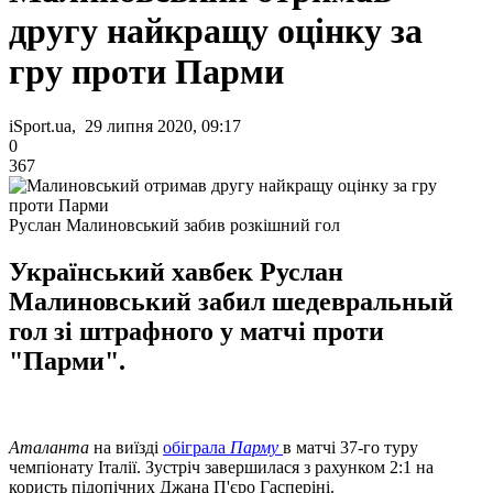
другу найкращу оцінку за
гру проти Парми
iSport.ua, 29 липня 2020, 09:17
0
367
Руслан Малиновський забив розкішний гол
Український хавбек Руслан
Малиновський забил шедевральный
гол зі штрафного у матчі проти
"Парми".
Аталанта
на виїзді
обіграла
Парму
в матчі 37-го туру
чемпіонату Італії. Зустріч завершилася з рахунком 2:1 на
користь підопічних Джана П'єро Гасперіні.