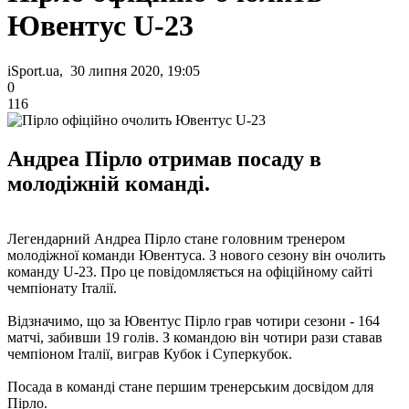
Ювентус U-23
iSport.ua, 30 липня 2020, 19:05
0
116
Андреа Пірло отримав посаду в
молодіжній команді.
Легендарний Андреа Пірло стане головним тренером
молодіжної команди Ювентуса. З нового сезону він очолить
команду U-23. Про це повідомляється на офіційному сайті
чемпіонату Італії.
Відзначимо, що за Ювентус Пірло грав чотири сезони - 164
матчі, забивши 19 голів. З командою він чотири рази ставав
чемпіоном Італії, виграв Кубок і Суперкубок.
Посада в команді стане першим тренерським досвідом для
Пірло.