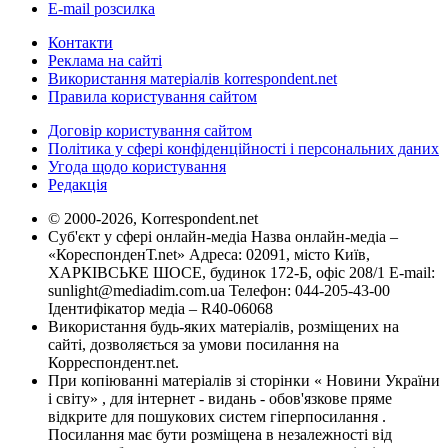
E-mail розсилка
Контакти
Реклама на сайті
Використання матеріалів korrespondent.net
Правила користування сайтом
Договір користування сайтом
Політика у сфері конфіденційності і персональних даних
Угода щодо користування
Редакція
© 2000-2026, Korrespondent.net
Суб'єкт у сфері онлайн-медіа Назва онлайн-медіа –
«КореспонденТ.net» Адреса: 02091, місто Київ,
ХАРКІВСЬКЕ ШОСЕ, будинок 172-Б, офіс 208/1 E-mail:
sunlight@mediadim.com.ua
Телефон: 044-205-43-00
Ідентифікатор медіа – R40-06068
Використання будь-яких матеріалів, розміщених на
сайті, дозволяється за умови посилання на
Корреспондент.net.
При копіюванні матеріалів зі сторінки « Новини України
і світу» , для інтернет - видань - обов'язкове пряме
відкрите для пошукових систем гіперпосилання .
Посилання має бути розміщена в незалежності від