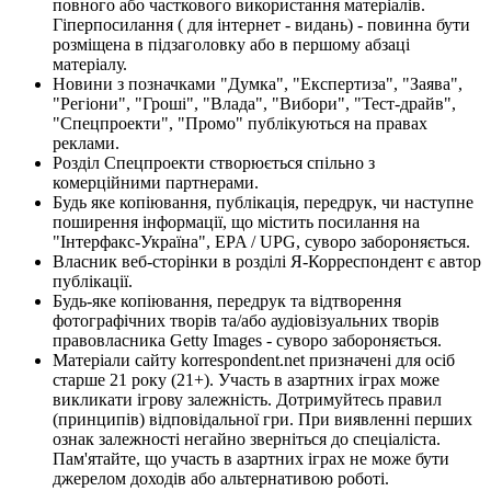
повного або часткового використання матеріалів.
Гіперпосилання ( для інтернет - видань) - повинна бути
розміщена в підзаголовку або в першому абзаці
матеріалу.
Новини з позначками "Думка", "Експертиза", "Заява",
"Регіони", "Гроші", "Влада", "Вибори", "Тест-драйв",
"Спецпроекти", "Промо" публікуються на правах
реклами.
Розділ Спецпроекти створюється спільно з
комерційними партнерами.
Будь яке копіювання, публікація, передрук, чи наступне
поширення інформації, що містить посилання на
"Інтерфакс-Україна", EPA / UPG, суворо забороняється.
Власник веб-сторінки в розділі Я-Корреспондент є автор
публікації.
Будь-яке копіювання, передрук та відтворення
фотографічних творів та/або аудіовізуальних творів
правовласника Getty Images - суворо забороняється.
Матеріали сайту korrespondent.net призначені для осіб
старше 21 року (21+). Участь в азартних іграх може
викликати ігрову залежність. Дотримуйтесь правил
(принципів) відповідальної гри. При виявленні перших
ознак залежності негайно зверніться до спеціаліста.
Пам'ятайте, що участь в азартних іграх не може бути
джерелом доходів або альтернативою роботі.