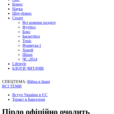
Бізнес
Наука
Шоу-бізнес
Спорт
Всі новини розділу
Футбол
Бокс
Баскетбол
Теніс
Формула-1
Хокей
Шахи
ЧС-2014
Lifestyle
БЛОГИ ЧИТАЧІВ
СПЕЦТЕМА:
Війна в Ірані
ВСІ ТЕМИ
Вступ України в ЄС
Теракт в Барселоні
Пірло офіційно очолить