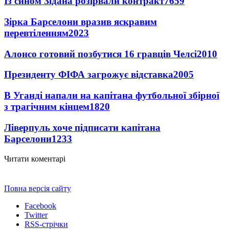
Із сином Зідана розірвали контракт
7659
Зірка Барселони вразив яскравим
перевтіленням
2023
Алонсо готовий позбутися 16 гравців Челсі
2010
Президенту ФІФА загрожує відставка
2005
В Уганді напали на капітана футбольної збірної
з трагічним кінцем
1820
Ліверпуль хоче підписати капітана
Барселони
1233
Читати коментарі
Повна версія сайту
Facebook
Twitter
RSS-стрічки