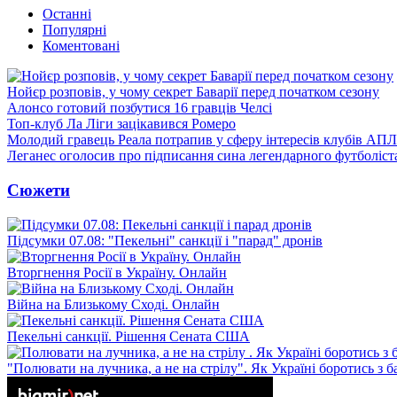
Останні
Популярні
Коментовані
Нойєр розповів, у чому секрет Баварії перед початком сезону
Алонсо готовий позбутися 16 гравців Челсі
Топ-клуб Ла Ліги зацікавився Ромеро
Молодий гравець Реала потрапив у сферу інтересів клубів АПЛ
Леганес оголосив про підписання сина легендарного футболіст
Сюжети
Підсумки 07.08: "Пекельні" санкції і "парад" дронів
Вторгнення Росії в Україну. Онлайн
Війна на Близькому Сході. Онлайн
Пекельні санкції. Рішення Сената США
"Полювати на лучника, а не на стрілу". Як Україні боротись з 