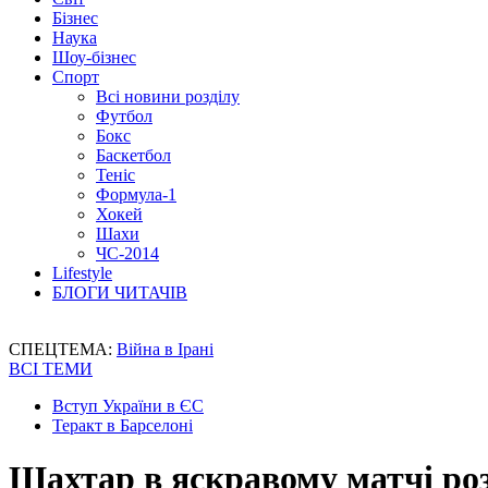
Бізнес
Наука
Шоу-бізнес
Спорт
Всі новини розділу
Футбол
Бокс
Баскетбол
Теніс
Формула-1
Хокей
Шахи
ЧС-2014
Lifestyle
БЛОГИ ЧИТАЧІВ
СПЕЦТЕМА:
Війна в Ірані
ВСІ ТЕМИ
Вступ України в ЄС
Теракт в Барселоні
Шахтар в яскравому матчі ро