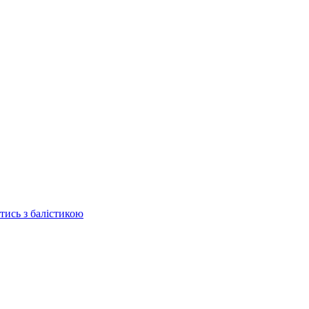
отись з балістикою