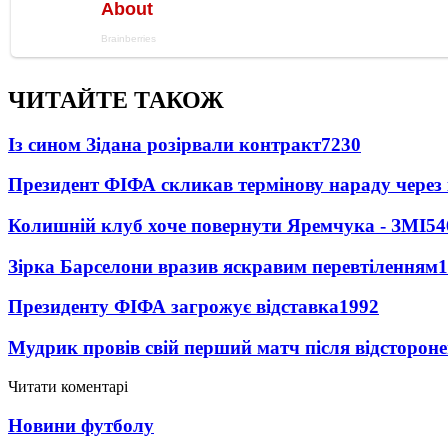
ЧИТАЙТЕ ТАКОЖ
Із сином Зідана розірвали контракт
7230
Президент ФІФА скликав термінову нараду через 
Колишній клуб хоче повернути Яремчука - ЗМІ
54
Зірка Барселони вразив яскравим перевтіленням
1
Президенту ФІФА загрожує відставка
1992
Мудрик провів свій перший матч після відсторон
Читати коментарі
Новини футболу