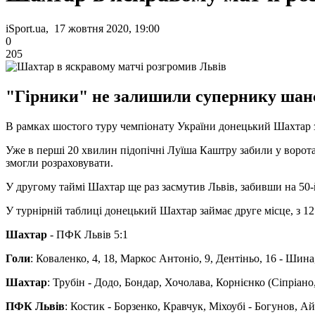
iSport.ua, 17 жовтня 2020, 19:00
0
205
"Гірники" не залишили супернику шанс
В рамках шостого туру чемпіонату України донецький Шахтар 
Уже в перші 20 хвилин підопічні Луїша Каштру забили у ворота 
змогли розраховувати.
У другому таймі Шахтар ще раз засмутив Львів, забивши на 50-
У турнірній таблиці донецький Шахтар займає друге місце, з 12
Шахтар
- ПФК Львів 5:1
Голи
: Коваленко, 4, 18, Маркос Антоніо, 9, Дентіньо, 16 - Шина
Шахтар
: Трубін - Додо, Бондар, Хочолава, Корнієнко (Сіпріано
ПФК Львів
: Костик - Борзенко, Кравчук, Міхоубі - Богунов, А