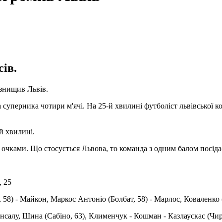
ів.
знищив Львів.
суперника чотири м'ячі. На 25-й хвилині футболіст львівської ко
й хвилині.
 очками. Що стосується Львова, то команда з одним балом посіда
, 25
, 58) - Майкон, Маркос Антоніо (Болбат, 58) - Марлос, Коваленко (
йнсалу, Шина (Сабіно, 63), Клименчук - Кошман - Казлаускас (Чиря