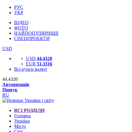
РУС
УКР
ВІДЕО
ФОТО
НАЙПОПУЛЯРНІШІ
СПЕЦПРОЕКТИ
USD
USD
44.4320
EUR
51.3316
Всі курси валют
44.4320
Авторизація
Пошук
RU
ВСІ РОЗДІЛИ
Головна
Україна
Місто
Світ