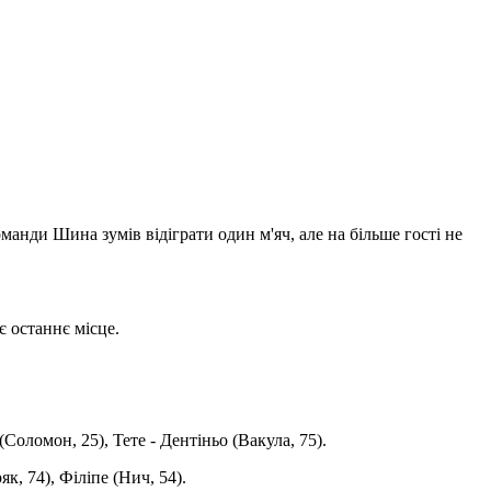
манди Шина зумів відіграти один м'яч, але на більше гості не
є останнє місце.
Соломон, 25), Тете - Дентіньо (Вакула, 75).
к, 74), Філіпе (Нич, 54).