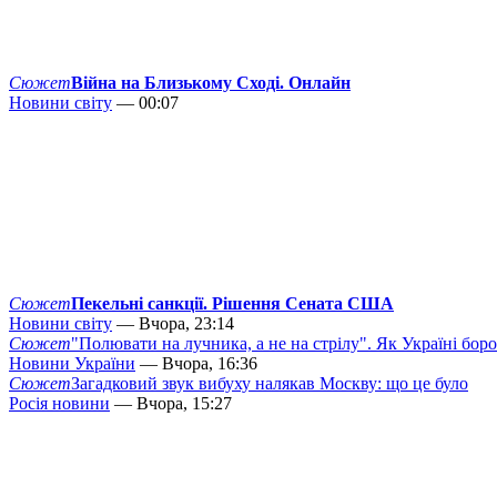
Сюжет
Війна на Близькому Сході. Онлайн
Новини світу
— 00:07
Сюжет
Пекельні санкції. Рішення Сената США
Новини світу
— Вчора, 23:14
Сюжет
"Полювати на лучника, а не на стрілу". Як Україні бор
Новини України
— Вчора, 16:36
Сюжет
Загадковий звук вибуху налякав Москву: що це було
Росія новини
— Вчора, 15:27