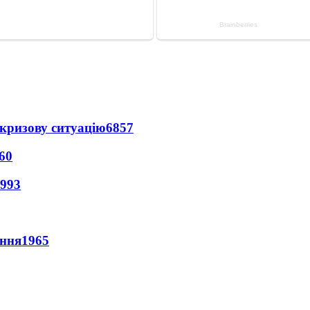
кризову ситуацію
6857
60
993
ення
1965