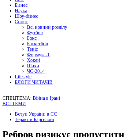
Бізнес
Наука
Шоу-бізнес
Спорт
Всі новини розділу
Футбол
Бокс
Баскетбол
Теніс
Формула-1
Хокей
Шахи
ЧС-2014
Lifestyle
БЛОГИ ЧИТАЧІВ
СПЕЦТЕМА:
Війна в Ірані
ВСІ ТЕМИ
Вступ України в ЄС
Теракт в Барселоні
Ребров ризикує пропустити