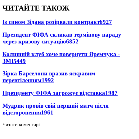
ЧИТАЙТЕ ТАКОЖ
Із сином Зідана розірвали контракт
6927
Президент ФІФА скликав термінову нараду
через кризову ситуацію
6852
Колишній клуб хоче повернути Яремчука -
ЗМІ
5449
Зірка Барселони вразив яскравим
перевтіленням
1992
Президенту ФІФА загрожує відставка
1987
Мудрик провів свій перший матч після
відсторонення
1961
Читати коментарі