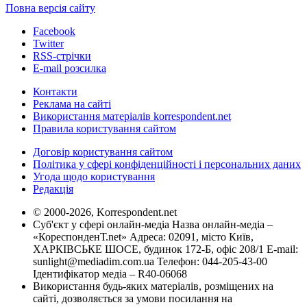
Повна версія сайту
Facebook
Twitter
RSS-стрічки
E-mail розсилка
Контакти
Реклама на сайті
Використання матеріалів korrespondent.net
Правила користування сайтом
Договір користування сайтом
Політика у сфері конфіденційності і персональних даних
Угода щодо користування
Редакція
© 2000-2026, Korrespondent.net
Суб'єкт у сфері онлайн-медіа Назва онлайн-медіа –
«КореспонденТ.net» Адреса: 02091, місто Київ,
ХАРКІВСЬКЕ ШОСЕ, будинок 172-Б, офіс 208/1 E-mail:
sunlight@mediadim.com.ua
Телефон: 044-205-43-00
Ідентифікатор медіа – R40-06068
Використання будь-яких матеріалів, розміщених на
сайті, дозволяється за умови посилання на