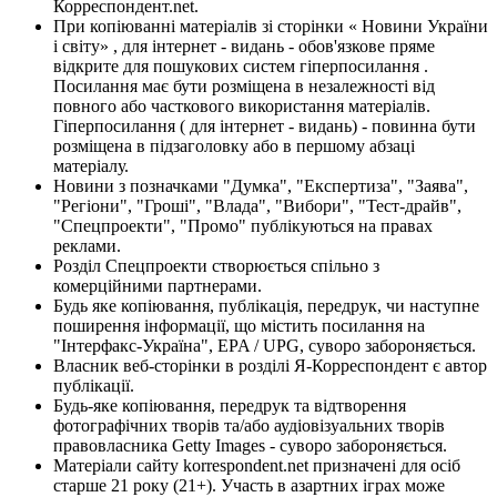
Корреспондент.net.
При копіюванні матеріалів зі сторінки « Новини України
і світу» , для інтернет - видань - обов'язкове пряме
відкрите для пошукових систем гіперпосилання .
Посилання має бути розміщена в незалежності від
повного або часткового використання матеріалів.
Гіперпосилання ( для інтернет - видань) - повинна бути
розміщена в підзаголовку або в першому абзаці
матеріалу.
Новини з позначками "Думка", "Експертиза", "Заява",
"Регіони", "Гроші", "Влада", "Вибори", "Тест-драйв",
"Спецпроекти", "Промо" публікуються на правах
реклами.
Розділ Спецпроекти створюється спільно з
комерційними партнерами.
Будь яке копіювання, публікація, передрук, чи наступне
поширення інформації, що містить посилання на
"Інтерфакс-Україна", EPA / UPG, суворо забороняється.
Власник веб-сторінки в розділі Я-Корреспондент є автор
публікації.
Будь-яке копіювання, передрук та відтворення
фотографічних творів та/або аудіовізуальних творів
правовласника Getty Images - суворо забороняється.
Матеріали сайту korrespondent.net призначені для осіб
старше 21 року (21+). Участь в азартних іграх може